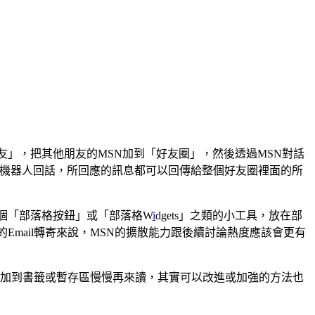
」，把其他朋友的MSN加到「好友圈」，然後透過MSN對話
著機器人回話，所回應的訊息都可以回傳給整個好友圈裡面的所
個「部落格按鈕」或「部落格W
i
dgets」之類的小工具，放在部
的Email轉寄來說，MSN的擴散能力跟後續討論熱度應該會更有
er或加到書籤或暫存區慢慢再來讀，其實可以改進或加強的方法也