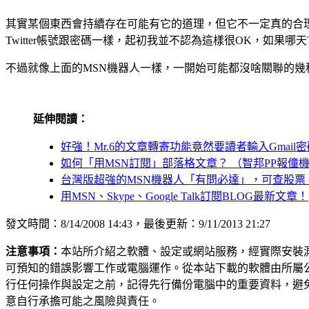
其實某個東西會持續存在可能有它的道理，但它不一定真的合理
Twitter帳號跟密碼一樣，起初我並不認為這樣很OK，如果哪天Tw
不過就像上面的MSN機器人一樣，一開始可能都沒啥關聯的
延伸閱讀：
好強！Mr.6的文章轉寄功能竟然要讀者輸入Gmail
如何「用MSN訂閱」部落格文章？ （智邦PP報僮
台灣版超強的MSN機器人「有問必達」，可查股票、星
用MSN、Skype、Google Talk訂閱BLOG最新文章！
發文時間：8/14/2008 14:43，最後更新：9/11/2013 21:27
注意事項：
本站所介紹之軟體、設定或網站服務，經實際安裝
可預知的錯誤影響工作或電腦運作。從本站下載的軟體由所屬
行任何操作與設定之前，記得先行備份電腦中的重要資料，避
意自行承擔可能之風險與責任。