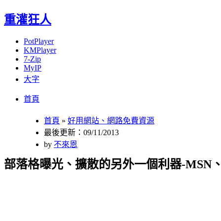
重灌狂人
PotPlayer
KMPlayer
7-Zip
MyIP
大字
Menu
Skip
首頁
to
content
首頁
»
好用網站、網路免費資源
最後更新：09/11/2013
by
不來恩
部落格曝光、擴散的另外一個利器-MSN