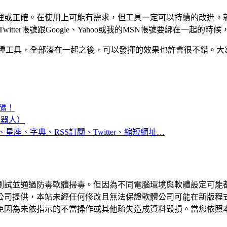
或正確。在使用上可能有需求，但工具一定可以持續的改進。就像一
itter帳號跟Google、Yahoo或我的MSN帳號要綁在一起的時
幾種工具，全部湊在一起之後，可以發揮的效果也許會很不錯。大
密碼！
機器人）
座、字典、RSS訂閱、Twitter、縮短網址…
測試並通過防毒軟體掃毒。但因為不同電腦環境與軟體設定可能
公司提供，本站未經任何修改且無法保證軟體公司可能在新版程
免因為未依指示的不當操作或其他疏失造成資料毀損。當您依照