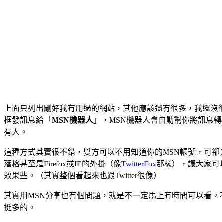
上面只列出剛好我有用過的網站，其他應該還有很多，我還沒很
框發訊息給「
MSN機器人
」，MSN機器人會自動幫你將訊息
有人。
這種方式其實很不錯，雙方可以不用知道你的MSN帳號，可
落格甚至是Firefox或IE的外掛（像
TwitterFox
那樣），讓大家可
效果些。（其實整個看起來也跟Twitter很像）
其實用MSN分享也有個問題，就是不一定馬上有時間可以看。
挺多的。