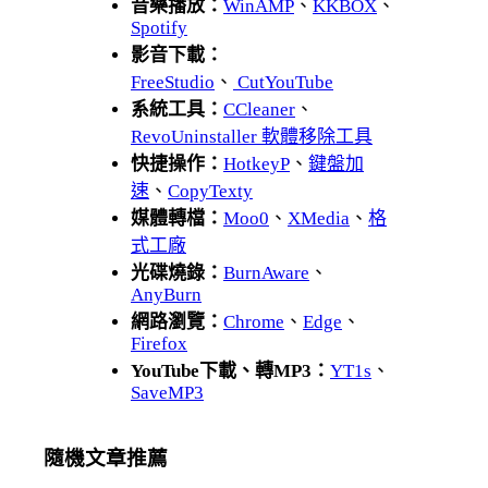
音樂播放：
WinAMP
、
KKBOX
、
Spotify
影音下載：
FreeStudio
、
CutYouTube
系統工具：
CCleaner
、
RevoUninstaller 軟體移除工具
快捷操作：
HotkeyP
、
鍵盤加
速
、
CopyTexty
媒體轉檔：
Moo0
、
XMedia
、
格
式工廠
光碟燒錄：
BurnAware
、
AnyBurn
網路瀏覽：
Chrome
、
Edge
、
Firefox
YouTube下載、轉MP3：
YT1s
、
SaveMP3
隨機文章推薦