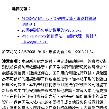
延伸閱讀：
網頁版WebProxy，突破防火牆、網路封鎖與
IP限制！
20個突破防火牆封鎖用的Web Proxy
Web PHP Proxy被封網站「自動代理」機器人
（Google Talk）
發文時間：8/6/2008 19:16，最後更新：9/11/2013 21:34
注意事項：
本站所介紹之軟體、設定或網站服務，經實際安裝
測試並通過防毒軟體掃毒。但因為不同電腦環境與軟體設定可
能都各有差異，建議您僅在非工作用的電腦先行測試，避免因
為不可預知的錯誤影響工作或電腦運作。從本站下載的軟體由
所屬公司提供，本站未經任何修改且無法保證軟體公司可能在
新版程式中自行安插廣告程式或其他維護不當等因素而造成損
害。在進行任何操作與設定之前，記得先行備份電腦中的重要
資料，避免因為未依指示的不當操作或其他疏失造成資料毀
損。當您依照本文所提供之訊息執行各種操作，表示您已閱讀