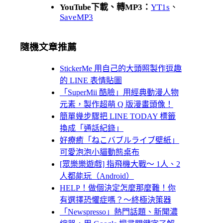
YouTube下載、轉MP3：
YT1s
、
SaveMP3
隨機文章推薦
StickerMe 用自己的大頭照製作逗趣
的 LINE 表情貼圖
「SuperMii 酷臉」用經典動漫人物
元素，製作超萌 Q 版漫畫頭像！
簡單幾步驟把 LINE TODAY 標籤
換成「通話紀錄」
好療癒「ねこバブルライブ壁紙」
可愛泡泡小貓動態桌布
[眾樂樂遊戲] 指飛機大戰～ 1人、2
人都能玩（Android）
HELP！做個決定怎麼那麼難！你
有選擇恐懼症嗎？～終極決策器
「Newspresso」熱門話題、新聞濃