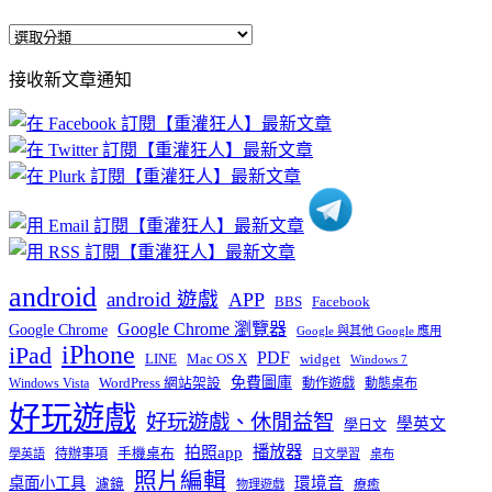
全
部
接收新文章通知
文
章
分
類
android
android 遊戲
APP
BBS
Facebook
Google Chrome 瀏覽器
Google Chrome
Google 與其他 Google 應用
iPhone
iPad
PDF
widget
LINE
Mac OS X
Windows 7
免費圖庫
Windows Vista
WordPress 網站架設
動作遊戲
動態桌布
好玩遊戲
好玩遊戲、休閒益智
學英文
學日文
播放器
拍照app
待辦事項
手機桌布
學英語
日文學習
桌布
照片編輯
桌面小工具
環境音
濾鏡
療癒
物理遊戲