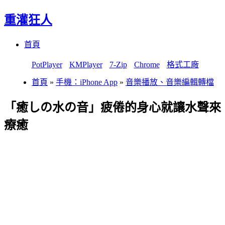
重灌狂人
Menu
Skip
首頁
to
content
PotPlayer
KMPlayer
7-Zip
Chrome
格式工廠
首頁
»
手機：iPhone App
»
音樂播放、音樂編輯轉檔
「癒しの水の音」疲倦的身心就讓水聲來
療癒