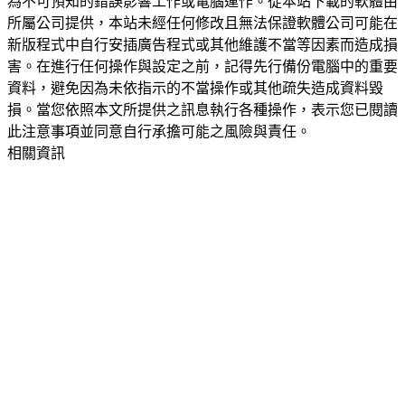
為不可預知的錯誤影響工作或電腦運作。從本站下載的軟體由
所屬公司提供，本站未經任何修改且無法保證軟體公司可能在
新版程式中自行安插廣告程式或其他維護不當等因素而造成損
害。在進行任何操作與設定之前，記得先行備份電腦中的重要
資料，避免因為未依指示的不當操作或其他疏失造成資料毀
損。當您依照本文所提供之訊息執行各種操作，表示您已閱讀
此注意事項並同意自行承擔可能之風險與責任。
相關資訊