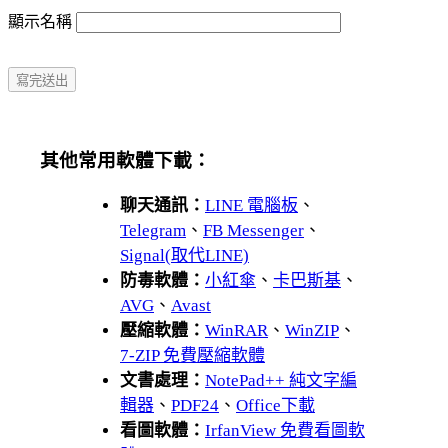
顯示名稱
其他常用軟體下載：
聊天通訊：
LINE 電腦板
、
Telegram
、
FB Messenger
、
Signal(取代LINE)
防毒軟體：
小紅傘
、
卡巴斯基
、
AVG
、
Avast
壓縮軟體：
WinRAR
、
WinZIP
、
7-ZIP 免費壓縮軟體
文書處理：
NotePad++ 純文字編
輯器
、
PDF24
、
Office下載
看圖軟體：
IrfanView 免費看圖軟