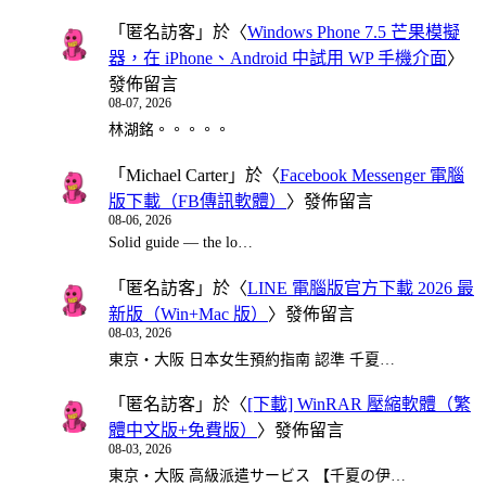
「
匿名訪客
」於〈
Windows Phone 7.5 芒果模擬
器，在 iPhone、Android 中試用 WP 手機介面
〉
發佈留言
08-07, 2026
林湖銘。。。。。
「
Michael Carter
」於〈
Facebook Messenger 電腦
版下載（FB傳訊軟體）
〉發佈留言
08-06, 2026
Solid guide — the lo…
「
匿名訪客
」於〈
LINE 電腦版官方下載 2026 最
新版（Win+Mac 版）
〉發佈留言
08-03, 2026
東京・大阪 日本女生預約指南 認準 千夏…
「
匿名訪客
」於〈
[下載] WinRAR 壓縮軟體（繁
體中文版+免費版）
〉發佈留言
08-03, 2026
東京・大阪 高級派遣サービス 【千夏の伊…