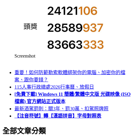
Screenshot
重要！如何防範勒索軟體綁架你的電腦、加密你的檔
案、跟你要錢？
115人事行政總處2026行事曆、放假日
[免費下載] Windows 11 簡體/繁體中文版 光碟映像 (ISO
檔案) 官方網站正式版本
最新酒駕罰則：關3年、罰30萬、扣駕照牌照
【注音符號】轉【漢語拼音】字母對照表
全部文章分類