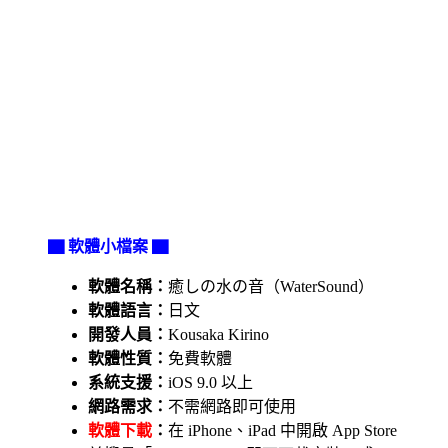
▇ 軟體小檔案 ▇
軟體名稱：
癒しの水の音（WaterSound）
軟體語言：
日文
開發人員：
Kousaka Kirino
軟體性質：
免費軟體
系統支援：
iOS 9.0 以上
網路需求：
不需網路即可使用
軟體下載
：
在 iPhone、iPad 中開啟 App Store