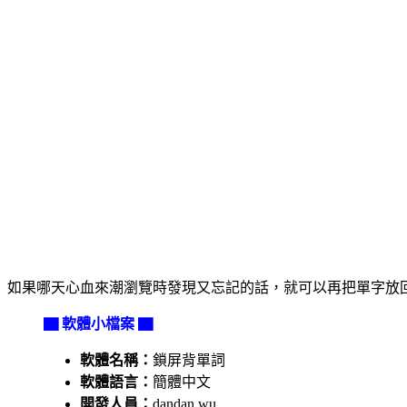
如果哪天心血來潮瀏覽時發現又忘記的話，就可以再把單字放
▇ 軟體小檔案 ▇
軟體名稱：
鎖屏背單詞
軟體語言：
簡體中文
開發人員：
dandan wu