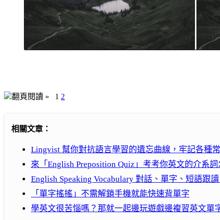
翻頁閱讀 »
1
2
相關文章：
Lingvist 幫你對抗語言學習的遺忘曲線，牢記各種
來「English Preposition Quiz」考考你英文的介
English Speaking Vocabulary 對話、單
「單字搖搖」不需解鎖手機就能快速背單字
學英文很苦惱嗎？那就一起邊玩遊戲邊複習英文單字吧！ ( iP