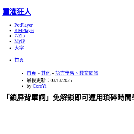
重灌狂人
PotPlayer
KMPlayer
7-Zip
MyIP
大字
Menu
Skip
首頁
to
content
首頁
»
其他
»
語言學習、教育閱讀
最後更新：03/13/2025
by
CoreYi
「鎖屏背單詞」免解鎖即可運用瑣碎時間