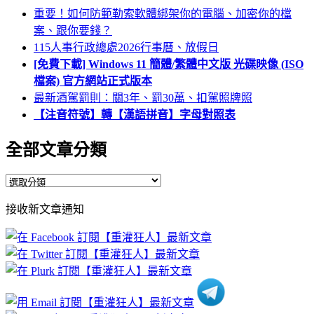
重要！如何防範勒索軟體綁架你的電腦、加密你的檔
案、跟你要錢？
115人事行政總處2026行事曆、放假日
[免費下載] Windows 11 簡體/繁體中文版 光碟映像 (ISO
檔案) 官方網站正式版本
最新酒駕罰則：關3年、罰30萬、扣駕照牌照
【注音符號】轉【漢語拼音】字母對照表
全部文章分類
全
部
接收新文章通知
文
章
分
類