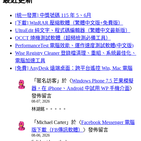
最近更新
[統一發票] 中獎號碼 115 年 5、6月
[下載] WinRAR 壓縮軟體（繁體中文版+免費版）
UltraEdit 純文字、程式碼編輯器（繁體中文最新版）
OCCT 燒機測試軟體（超頻檢測必備工具）
PerformanceTest 電腦效能、運作速度測試軟體(中文版)
Wise Registry Cleaner 登錄檔清理、重組、系統最佳化、
電腦加速工具
[免費] AnyDesk 遠端桌面：跨平台遙控 Win, Mac 電腦
「
匿名訪客
」於〈
Windows Phone 7.5 芒果模擬
器，在 iPhone、Android 中試用 WP 手機介面
〉
發佈留言
08-07, 2026
林湖銘。。。。。
「
Michael Carter
」於〈
Facebook Messenger 電腦
版下載（FB傳訊軟體）
〉發佈留言
08-06, 2026