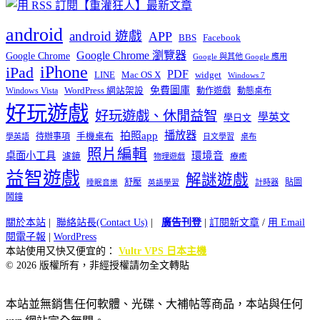
android
android 遊戲
APP
BBS
Facebook
Google Chrome 瀏覽器
Google Chrome
Google 與其他 Google 應用
iPhone
iPad
PDF
widget
LINE
Mac OS X
Windows 7
免費圖庫
Windows Vista
WordPress 網站架設
動作遊戲
動態桌布
好玩遊戲
好玩遊戲、休閒益智
學英文
學日文
播放器
拍照app
待辦事項
手機桌布
學英語
日文學習
桌布
照片編輯
桌面小工具
環境音
濾鏡
療癒
物理遊戲
益智遊戲
解謎遊戲
舒壓
貼圖
計時器
睡眠音樂
英語學習
鬧鐘
關於本站
|
聯絡站長(Contact Us)
|
廣告刊登
|
訂閱新文章
/
用 Email
閱電子報
|
WordPress
本站使用又快又便宜的：
Vultr VPS 日本主機
© 2026 版權所有，非經授權請勿全文轉貼
本站並無銷售任何軟體、光碟、大補帖等商品，本站與任何