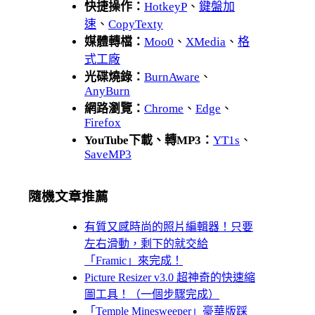
快捷操作：
HotkeyP
、
鍵盤加
速
、
CopyTexty
媒體轉檔：
Moo0
、
XMedia
、
格
式工廠
光碟燒錄：
BurnAware
、
AnyBurn
網路瀏覽：
Chrome
、
Edge
、
Firefox
YouTube下載、轉MP3：
YT1s
、
SaveMP3
隨機文章推薦
有質又感時尚的照片編輯器！只要
左右滑動，剩下的就交給
「Framic」來完成！
Picture Resizer v3.0 超神奇的快速縮
圖工具！（一個步驟完成）
「Temple Minesweeper」豪華版踩