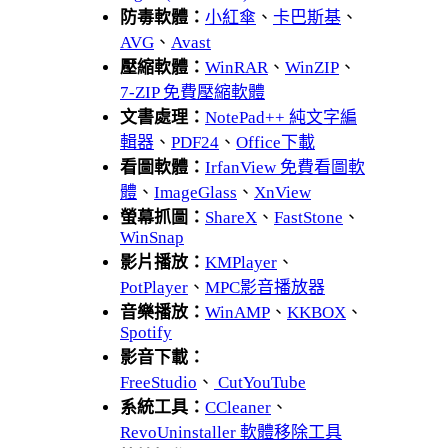
防毒軟體：
小紅傘
、
卡巴斯基
、
AVG
、
Avast
壓縮軟體：
WinRAR
、
WinZIP
、
7-ZIP 免費壓縮軟體
文書處理：
NotePad++ 純文字編
輯器
、
PDF24
、
Office下載
看圖軟體：
IrfanView 免費看圖軟
體
、
ImageGlass
、
XnView
螢幕抓圖：
ShareX
、
FastStone
、
WinSnap
影片播放：
KMPlayer
、
PotPlayer
、
MPC影音播放器
音樂播放：
WinAMP
、
KKBOX
、
Spotify
影音下載：
FreeStudio
、
CutYouTube
系統工具：
CCleaner
、
RevoUninstaller 軟體移除工具