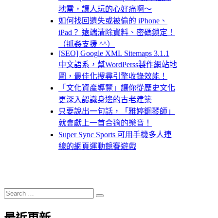
地雷，讓人玩的心好痛啊～
如何找回遺失或被偷的 iPhone、
iPad？ 遠端清除資料、密碼鎖定！
（抓姦支援 ^^）
[SEO] Google XML Sitemaps 3.1.1
中文語系，幫WordPerss製作網站地
圖，最佳化搜尋引擎收錄效能！
「文化資產導覽」讓你從歷史文化
更深入認識身邊的古老建築
只要說出一句話，「雅婷鋼琴師」
就會獻上一首合適的樂音！
Super Sync Sports 可用手機多人連
線的網頁運動競賽遊戲
Search
Search
for: