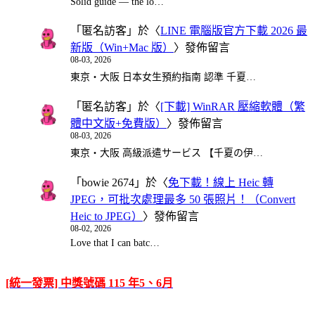
Solid guide — the lo…
「
匿名訪客
」於〈
LINE 電腦版官方下載 2026 最
新版（Win+Mac 版）
〉發佈留言
08-03, 2026
東京・大阪 日本女生預約指南 認準 千夏…
「
匿名訪客
」於〈
[下載] WinRAR 壓縮軟體（繁
體中文版+免費版）
〉發佈留言
08-03, 2026
東京・大阪 高級派遣サービス 【千夏の伊…
「
bowie 2674
」於〈
免下載！線上 Heic 轉
JPEG，可批次處理最多 50 張照片！（Convert
Heic to JPEG）
〉發佈留言
08-02, 2026
Love that I can batc…
[統一發票] 中獎號碼 115 年5、6月