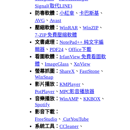
Signal(取代LINE)
防毒軟體：
小紅傘
、
卡巴斯基
、
AVG
、
Avast
壓縮軟體：
WinRAR
、
WinZIP
、
7-ZIP 免費壓縮軟體
文書處理：
NotePad++ 純文字編
輯器
、
PDF24
、
Office下載
看圖軟體：
IrfanView 免費看圖軟
體
、
ImageGlass
、
XnView
螢幕抓圖：
ShareX
、
FastStone
、
WinSnap
影片播放：
KMPlayer
、
PotPlayer
、
MPC影音播放器
音樂播放：
WinAMP
、
KKBOX
、
Spotify
影音下載：
FreeStudio
、
CutYouTube
系統工具：
CCleaner
、