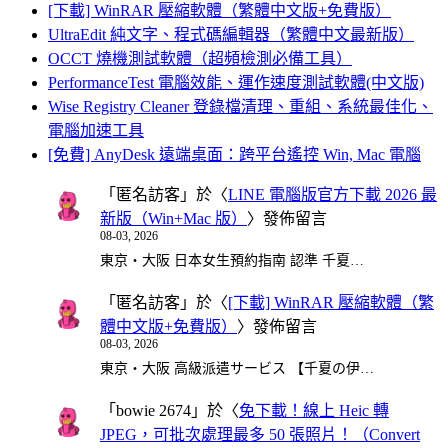
[下載] WinRAR 壓縮軟體（繁體中文版+免費版）
UltraEdit 純文字、程式碼編輯器（繁體中文最新版）
OCCT 燒機測試軟體（超頻檢測必備工具）
PerformanceTest 電腦效能、運作速度測試軟體(中文版)
Wise Registry Cleaner 登錄檔清理、重組、系統最佳化、
電腦加速工具
[免費] AnyDesk 遠端桌面：跨平台遙控 Win, Mac 電腦
「
匿名訪客
」於〈
LINE 電腦版官方下載 2026 最
新版（Win+Mac 版）
〉發佈留言
08-03, 2026
東京・大阪 日本女生預約指南 認準 千夏…
「
匿名訪客
」於〈
[下載] WinRAR 壓縮軟體（繁
體中文版+免費版）
〉發佈留言
08-03, 2026
東京・大阪 高級派遣サービス 【千夏の伊…
「
bowie 2674
」於〈
免下載！線上 Heic 轉
JPEG，可批次處理最多 50 張照片！（Convert