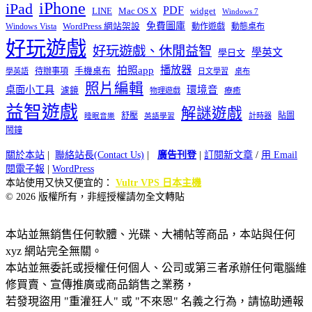
iPhone
iPad
PDF
widget
LINE
Mac OS X
Windows 7
免費圖庫
Windows Vista
WordPress 網站架設
動作遊戲
動態桌布
好玩遊戲
好玩遊戲、休閒益智
學英文
學日文
播放器
拍照app
待辦事項
手機桌布
學英語
日文學習
桌布
照片編輯
桌面小工具
環境音
濾鏡
療癒
物理遊戲
益智遊戲
解謎遊戲
舒壓
貼圖
計時器
睡眠音樂
英語學習
鬧鐘
關於本站
|
聯絡站長(Contact Us)
|
廣告刊登
|
訂閱新文章
/
用 Email
閱電子報
|
WordPress
本站使用又快又便宜的：
Vultr VPS 日本主機
© 2026 版權所有，非經授權請勿全文轉貼
本站並無銷售任何軟體、光碟、大補帖等商品，本站與任何
xyz 網站完全無關。
本站並無委託或授權任何個人、公司或第三者承辦任何電腦維
修買賣、宣傳推廣或商品銷售之業務，
若發現盜用 "重灌狂人" 或 "不來恩" 名義之行為，請協助通報