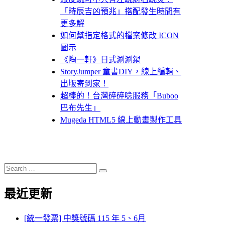
「時辰吉凶預兆」搭配發生時間有
更多解
如何幫指定格式的檔案修改 ICON
圖示
《陶一軒》日式涮涮鍋
StoryJumper 童書DIY，線上編輯、
出版寄到家！
超棒的！台灣碎碎唸服務「Buboo
巴布先生」
Mugeda HTML5 線上動畫製作工具
Search
Search
for:
最近更新
[統一發票] 中獎號碼 115 年 5、6月