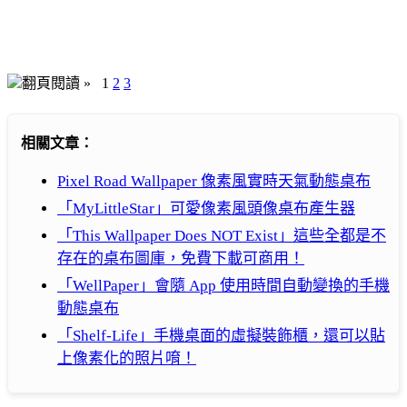
翻頁閱讀 »
1
2
3
相關文章：
Pixel Road Wallpaper 像素風實時天氣動態桌布
「MyLittleStar」可愛像素風頭像桌布產生器
「This Wallpaper Does NOT Exist」這些全都是不
存在的桌布圖庫，免費下載可商用！
「WellPaper」會隨 App 使用時間自動變換的手機
動態桌布
「Shelf-Life」手機桌面的虛擬裝飾櫃，還可以貼
上像素化的照片唷！