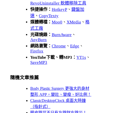
RevoUninstaller 軟體移除工具
快捷操作：
HotkeyP
、
鍵盤加
速
、
CopyTexty
媒體轉檔：
Moo0
、
XMedia
、
格
式工廠
光碟燒錄：
BurnAware
、
AnyBurn
網路瀏覽：
Chrome
、
Edge
、
Firefox
YouTube下載、轉MP3：
YT1s
、
SaveMP3
隨機文章推薦
Body Plastic Surgery 更強大的身材
整形 APP，變壯、變瘦、好比例！
ClassicDesktopClock 桌面大時鐘
（指針式）
眼皮跳可不只有左跳財右跳災！