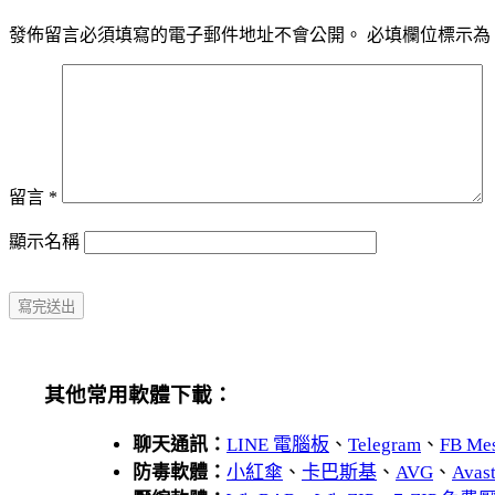
發佈留言必須填寫的電子郵件地址不會公開。
必填欄位標示為
留言
*
顯示名稱
其他常用軟體下載：
聊天通訊：
LINE 電腦板
、
Telegram
、
FB Me
防毒軟體：
小紅傘
、
卡巴斯基
、
AVG
、
Avas