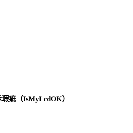
疵（IsMyLcdOK）