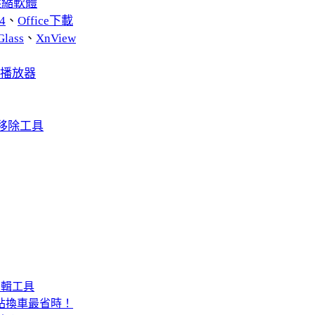
費壓縮軟體
4
、
Office下載
Glass
、
XnView
音播放器
 軟體移除工具
切編輯工具
站換車最省時！