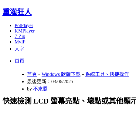
重灌狂人
PotPlayer
KMPlayer
7-Zip
MyIP
大字
Menu
Skip
首頁
to
content
首頁
»
Windows 軟體下載
»
系統工具、快捷操作
最後更新：03/06/2025
by
不來恩
快速檢測 LCD 螢幕亮點、壞點或其他顯示瑕