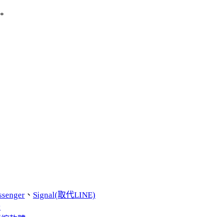
*
ssenger
、
Signal(取代LINE)
t