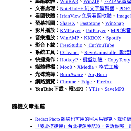
壓縮軟體：
WinRAR
、
WinZIP
、
7-ZIP 免
文書處理：
NotePad++ 純文字編輯器
、
PDF2
看圖軟體：
IrfanView 免費看圖軟體
、
Image
螢幕抓圖：
ShareX
、
FastStone
、
WinSnap
影片播放：
KMPlayer
、
PotPlayer
、
MPC影
音樂播放：
WinAMP
、
KKBOX
、
Spotify
影音下載：
FreeStudio
、
CutYouTube
系統工具：
CCleaner
、
RevoUninstaller
快捷操作：
HotkeyP
、
鍵盤加速
、
CopyTexty
媒體轉檔：
Moo0
、
XMedia
、
格式工廠
光碟燒錄：
BurnAware
、
AnyBurn
網路瀏覽：
Chrome
、
Edge
、
Firefox
YouTube下載、轉MP3：
YT1s
、
SaveMP3
隨機文章推薦
Redact Photo 離線也可用的照片馬賽克、裁
「我要搭捷運」台北捷運導航器，告訴你哪一