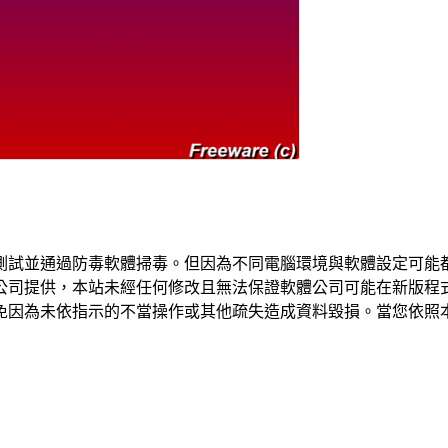
測試並通過防毒軟體掃毒。但因為不同電腦環境與軟體設定可能
公司提供，本站未經任何修改且無法保證軟體公司可能在新版程
免因為未依指示的不當操作或其他疏失造成資料毀損。當您依照