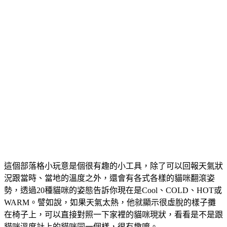
這個部落格小玩意是個很有趣的小工具，除了可以回報天氣狀
況跟當時、當地的溫度之外，還會有各式各樣的貓咪翻滾姿
勢，透過20種貓咪的姿態告訴你現在是Cool、COLD、HOT或
WARM。譬如說，如果天氣太熱，他就顯示很虛脫的樣子攤
在椅子上，可以直接對照一下家裡的貓咪現狀，看看是不是跟
貓咪溫度計上的貓咪同一個樣，很有趣唷。