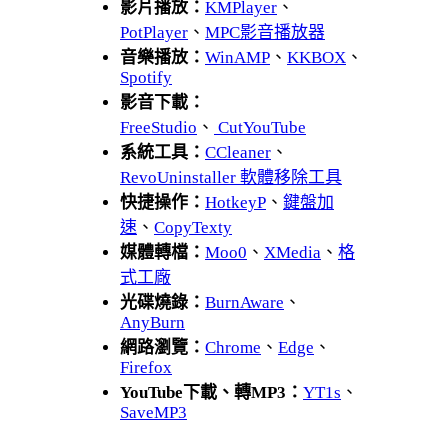
影片播放：
KMPlayer
、
PotPlayer
、
MPC影音播放器
音樂播放：
WinAMP
、
KKBOX
、
Spotify
影音下載：
FreeStudio
、
CutYouTube
系統工具：
CCleaner
、
RevoUninstaller 軟體移除工具
快捷操作：
HotkeyP
、
鍵盤加
速
、
CopyTexty
媒體轉檔：
Moo0
、
XMedia
、
格
式工廠
光碟燒錄：
BurnAware
、
AnyBurn
網路瀏覽：
Chrome
、
Edge
、
Firefox
YouTube下載、轉MP3：
YT1s
、
SaveMP3