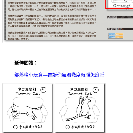
延伸閱讀：
部落格小玩意—告訴你氣溫幾度時貓怎麼睡