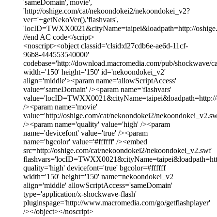
'sameDomain','movie',
'http://oshige.com/cat/nekoondokei2/nekoondokei_v2?
ver='+getNekoVer(),'flashvars',
'locID=TWXX0021&cityName=taipei&loadpath=http://oshige.c
//end AC code</script>
<noscript><object classid='clsid:d27cdb6e-ae6d-11cf-
96b8-444553540000'
codebase='http://download.macromedia.com/pub/shockwave/cab
width='150' height='150' id='nekoondokei_v2'
align='middle'><param name='allowScriptAccess'
value='sameDomain' /><param name='flashvars'
value='locID=TWXX0021&cityName=taipei&loadpath=http://os
/><param name='movie'
value='http://oshige.com/cat/nekoondokei2/nekoondokei_v2.sw
/><param name='quality' value='high' /><param
name='devicefont' value='true' /><param
name='bgcolor' value='#ffffff' /><embed
src=http://oshige.com/cat/nekoondokei2/nekoondokei_v2.swf
flashvars='locID=TWXX0021&cityName=taipei&loadpath=http:
quality='high' devicefont='true' bgcolor=#ffffff
width='150' height='150' name=nekoondokei_v2
align='middle' allowScriptAccess='sameDomain'
type='application/x-shockwave-flash'
pluginspage='http://www.macromedia.com/go/getflashplayer'
/></object></noscript>