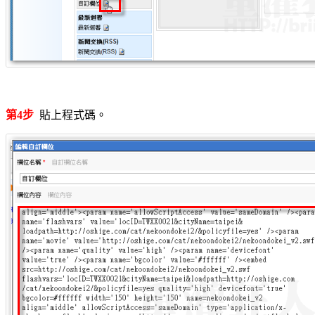
第4步
貼上程式碼。