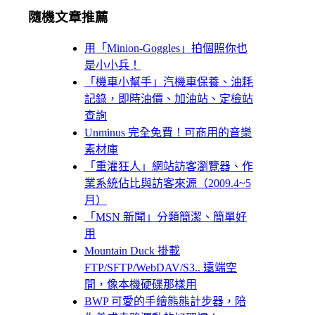
隨機文章推薦
用「Minion-Goggles」拍個照你也
是小小兵！
「機車小幫手」汽機車保養、油耗
記錄，即時油價、加油站、定檢站
查詢
Unminus 完全免費！可商用的音樂
素材庫
「重灌狂人」網站訪客瀏覽器、作
業系統佔比與訪客來源（2009.4~5
月）
「MSN 新聞」分類簡潔、簡單好
用
Mountain Duck 掛載
FTP/SFTP/WebDAV/S3.. 遠端空
間，像本機硬碟那樣用
BWP 可愛的手繪熊熊計步器，陪