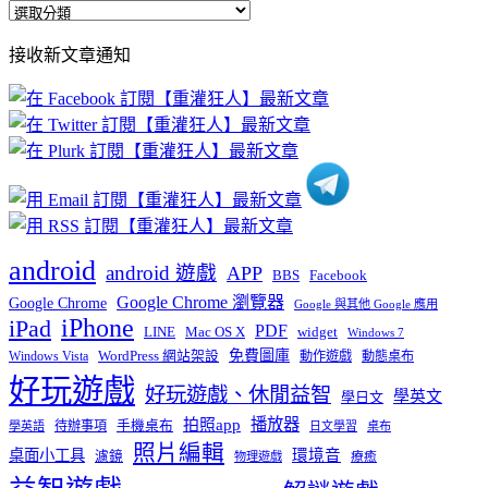
全
部
接收新文章通知
文
章
分
類
android
android 遊戲
APP
BBS
Facebook
Google Chrome 瀏覽器
Google Chrome
Google 與其他 Google 應用
iPhone
iPad
PDF
widget
LINE
Mac OS X
Windows 7
免費圖庫
Windows Vista
WordPress 網站架設
動作遊戲
動態桌布
好玩遊戲
好玩遊戲、休閒益智
學英文
學日文
播放器
拍照app
待辦事項
手機桌布
學英語
日文學習
桌布
照片編輯
桌面小工具
環境音
濾鏡
療癒
物理遊戲