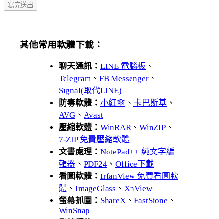
其他常用軟體下載：
聊天通訊：
LINE 電腦板
、
Telegram
、
FB Messenger
、
Signal(取代LINE)
防毒軟體：
小紅傘
、
卡巴斯基
、
AVG
、
Avast
壓縮軟體：
WinRAR
、
WinZIP
、
7-ZIP 免費壓縮軟體
文書處理：
NotePad++ 純文字編
輯器
、
PDF24
、
Office下載
看圖軟體：
IrfanView 免費看圖軟
體
、
ImageGlass
、
XnView
螢幕抓圖：
ShareX
、
FastStone
、
WinSnap