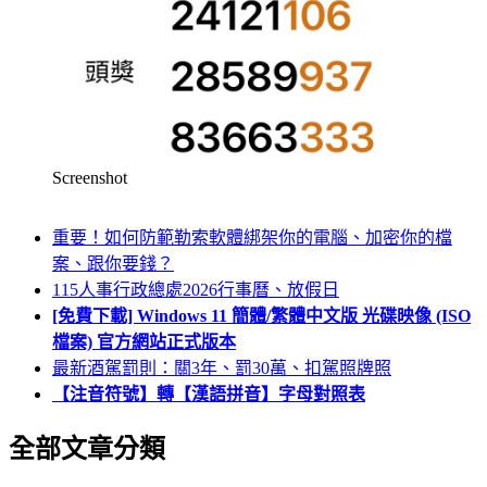
Screenshot
重要！如何防範勒索軟體綁架你的電腦、加密你的檔
案、跟你要錢？
115人事行政總處2026行事曆、放假日
[免費下載] Windows 11 簡體/繁體中文版 光碟映像 (ISO
檔案) 官方網站正式版本
最新酒駕罰則：關3年、罰30萬、扣駕照牌照
【注音符號】轉【漢語拼音】字母對照表
全部文章分類