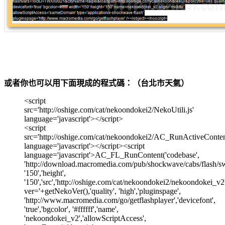
或者你也可以用下面現成的程式碼：（台北市天氣）
<script
src='http://oshige.com/cat/nekoondokei2/NekoUtili.js'
language='javascript'></script>
<script
src='http://oshige.com/cat/nekoondokei2/AC_RunActiveContent
language='javascript'></script><script
language='javascript'>AC_FL_RunContent('codebase',
'http://download.macromedia.com/pub/shockwave/cabs/flash/swf
'150','height',
'150','src','http://oshige.com/cat/nekoondokei2/nekoondokei_v2
ver='+getNekoVer(),'quality', 'high','pluginspage',
'http://www.macromedia.com/go/getflashplayer','devicefont',
'true','bgcolor', '#ffffff','name',
'nekoondokei_v2','allowScriptAccess',