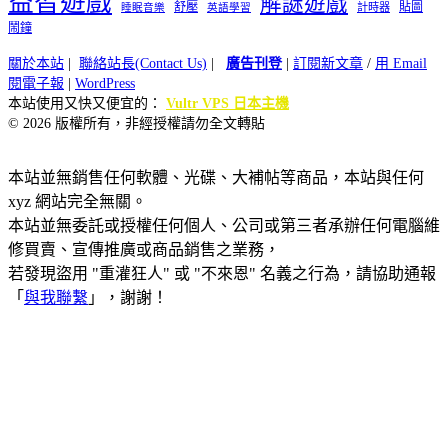
益智遊戲
解謎遊戲
舒壓
貼圖
計時器
睡眠音樂
英語學習
鬧鐘
關於本站
|
聯絡站長(Contact Us)
|
廣告刊登
|
訂閱新文章
/
用 Email
閱電子報
|
WordPress
本站使用又快又便宜的：
Vultr VPS 日本主機
© 2026 版權所有，非經授權請勿全文轉貼
本站並無銷售任何軟體、光碟、大補帖等商品，本站與任何
xyz 網站完全無關。
本站並無委託或授權任何個人、公司或第三者承辦任何電腦維
修買賣、宣傳推廣或商品銷售之業務，
若發現盜用 "重灌狂人" 或 "不來恩" 名義之行為，請協助通報
「
與我聯繫
」，謝謝！