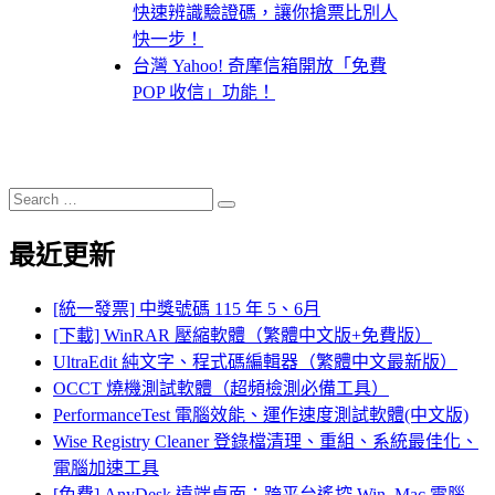
快速辨識驗證碼，讓你搶票比別人
快一步！
台灣 Yahoo! 奇摩信箱開放「免費
POP 收信」功能！
Search
Search
for:
最近更新
[統一發票] 中獎號碼 115 年 5、6月
[下載] WinRAR 壓縮軟體（繁體中文版+免費版）
UltraEdit 純文字、程式碼編輯器（繁體中文最新版）
OCCT 燒機測試軟體（超頻檢測必備工具）
PerformanceTest 電腦效能、運作速度測試軟體(中文版)
Wise Registry Cleaner 登錄檔清理、重組、系統最佳化、
電腦加速工具
[免費] AnyDesk 遠端桌面：跨平台遙控 Win, Mac 電腦