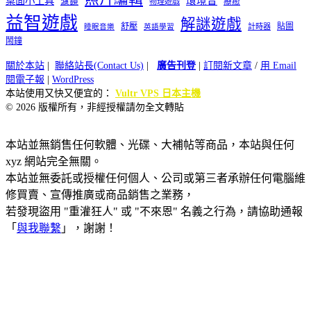
桌面小工具
環境音
濾鏡
療癒
物理遊戲
益智遊戲
解謎遊戲
舒壓
貼圖
計時器
睡眠音樂
英語學習
鬧鐘
關於本站
|
聯絡站長(Contact Us)
|
廣告刊登
|
訂閱新文章
/
用 Email
閱電子報
|
WordPress
本站使用又快又便宜的：
Vultr VPS 日本主機
© 2026 版權所有，非經授權請勿全文轉貼
本站並無銷售任何軟體、光碟、大補帖等商品，本站與任何
xyz 網站完全無關。
本站並無委託或授權任何個人、公司或第三者承辦任何電腦維
修買賣、宣傳推廣或商品銷售之業務，
若發現盜用 "重灌狂人" 或 "不來恩" 名義之行為，請協助通報
「
與我聯繫
」，謝謝！