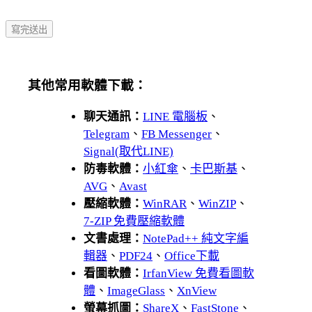
其他常用軟體下載：
聊天通訊：
LINE 電腦板
、
Telegram
、
FB Messenger
、
Signal(取代LINE)
防毒軟體：
小紅傘
、
卡巴斯基
、
AVG
、
Avast
壓縮軟體：
WinRAR
、
WinZIP
、
7-ZIP 免費壓縮軟體
文書處理：
NotePad++ 純文字編
輯器
、
PDF24
、
Office下載
看圖軟體：
IrfanView 免費看圖軟
體
、
ImageGlass
、
XnView
螢幕抓圖：
ShareX
、
FastStone
、