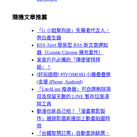
隨機文章推薦
「G 小姐幫你說」失聲者代言人、
旁白產生器
RSS Alert 簡易型 RSS 新文章通知
器（Google Chrome 擴充套件）
家家戶戶必備的「傳便便拜拜
組」！
[好玩遊戲] PIYOMORI 小雞疊疊樂
(支援 iPhone, Android)
「Lite4Line 瘦身器」可自選刪除項
目及保留天數的 LINE 暫存垃圾清
除工具
動漫也能自己拍！「漫畫電影製
作」邊錄影還能邊加上動畫貼圖特
效
「台鐵智慧訂票」自動查詢餘票、