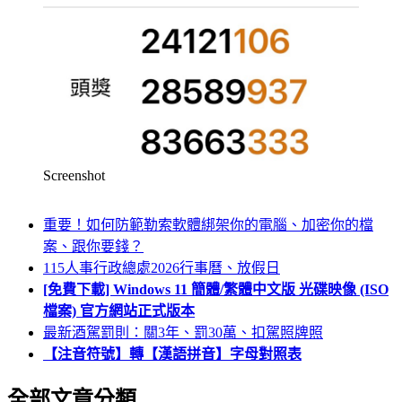
Screenshot
重要！如何防範勒索軟體綁架你的電腦、加密你的檔
案、跟你要錢？
115人事行政總處2026行事曆、放假日
[免費下載] Windows 11 簡體/繁體中文版 光碟映像 (ISO
檔案) 官方網站正式版本
最新酒駕罰則：關3年、罰30萬、扣駕照牌照
【注音符號】轉【漢語拼音】字母對照表
全部文章分類