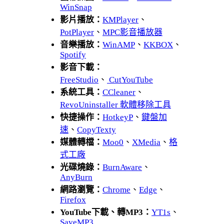
WinSnap
影片播放：
KMPlayer
、
PotPlayer
、
MPC影音播放器
音樂播放：
WinAMP
、
KKBOX
、
Spotify
影音下載：
FreeStudio
、
CutYouTube
系統工具：
CCleaner
、
RevoUninstaller 軟體移除工具
快捷操作：
HotkeyP
、
鍵盤加
速
、
CopyTexty
媒體轉檔：
Moo0
、
XMedia
、
格
式工廠
光碟燒錄：
BurnAware
、
AnyBurn
網路瀏覽：
Chrome
、
Edge
、
Firefox
YouTube下載、轉MP3：
YT1s
、
SaveMP3