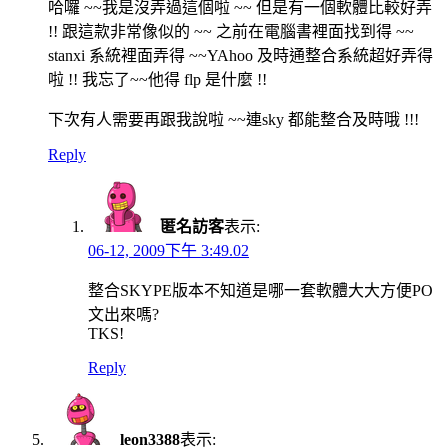
哈囉 ~~我是沒弄過這個啦 ~~ 但是有一個軟體比較好弄
!! 跟這款非常像似的 ~~ 之前在電腦書裡面找到得 ~~
stanxi 系統裡面弄得 ~~YAhoo 及時通整合系統超好弄得
啦 !! 我忘了~~他得 flp 是什麼 !!
下次有人需要再跟我說啦 ~~連sky 都能整合及時哦 !!!
Reply
匿名訪客
表示:
06-12, 2009下午 3:49.02
整合SKYPE版本不知道是哪一套軟體大大方便PO
文出來嗎?
TKS!
Reply
leon3388
表示: