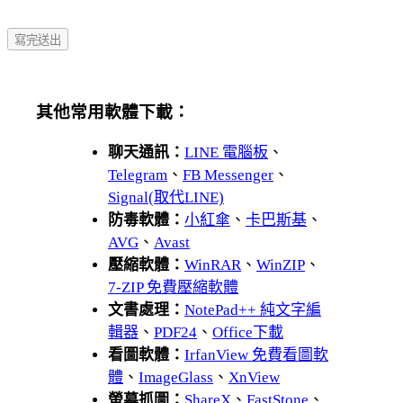
其他常用軟體下載：
聊天通訊：
LINE 電腦板
、
Telegram
、
FB Messenger
、
Signal(取代LINE)
防毒軟體：
小紅傘
、
卡巴斯基
、
AVG
、
Avast
壓縮軟體：
WinRAR
、
WinZIP
、
7-ZIP 免費壓縮軟體
文書處理：
NotePad++ 純文字編
輯器
、
PDF24
、
Office下載
看圖軟體：
IrfanView 免費看圖軟
體
、
ImageGlass
、
XnView
螢幕抓圖：
ShareX
、
FastStone
、