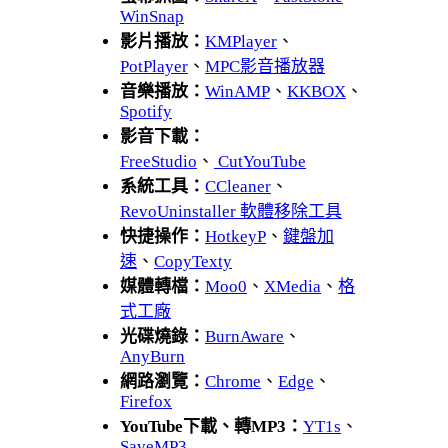
WinSnap
影片播放：
KMPlayer
、
PotPlayer
、
MPC影音播放器
音樂播放：
WinAMP
、
KKBOX
、
Spotify
影音下載：
FreeStudio
、
CutYouTube
系統工具：
CCleaner
、
RevoUninstaller 軟體移除工具
快捷操作：
HotkeyP
、
鍵盤加
速
、
CopyTexty
媒體轉檔：
Moo0
、
XMedia
、
格
式工廠
光碟燒錄：
BurnAware
、
AnyBurn
網路瀏覽：
Chrome
、
Edge
、
Firefox
YouTube下載、轉MP3：
YT1s
、
SaveMP3