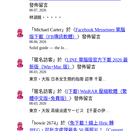
發佈留言
08-07, 2026
林湖銘。。。。。
「
Michael Carter
」於〈
Facebook Messenger 電腦
版下載（FB傳訊軟體）
〉發佈留言
08-06, 2026
Solid guide — the lo…
「
匿名訪客
」於〈
LINE 電腦版官方下載 2026 最
新版（Win+Mac 版）
〉發佈留言
08-03, 2026
東京・大阪 日本女生預約指南 認準 千夏…
「
匿名訪客
」於〈
[下載] WinRAR 壓縮軟體（繁
體中文版+免費版）
〉發佈留言
08-03, 2026
東京・大阪 高級派遣サービス 【千夏の伊…
「
bowie 2674
」於〈
免下載！線上 Heic 轉
JPEG，可批次處理最多 50 張照片！（Convert