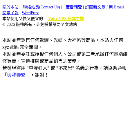
關於本站
|
聯絡站長(Contact Us)
|
廣告刊登
|
訂閱新文章
/
用 Email
閱電子報
|
WordPress
本站使用又快又便宜的：
Vultr VPS 日本主機
© 2026 版權所有，非經授權請勿全文轉貼
本站並無銷售任何軟體、光碟、大補帖等商品，本站與任何
xyz 網站完全無關。
本站並無委託或授權任何個人、公司或第三者承辦任何電腦維
修買賣、宣傳推廣或商品銷售之業務，
若發現盜用 "重灌狂人" 或 "不來恩" 名義之行為，請協助通報
「
與我聯繫
」，謝謝！