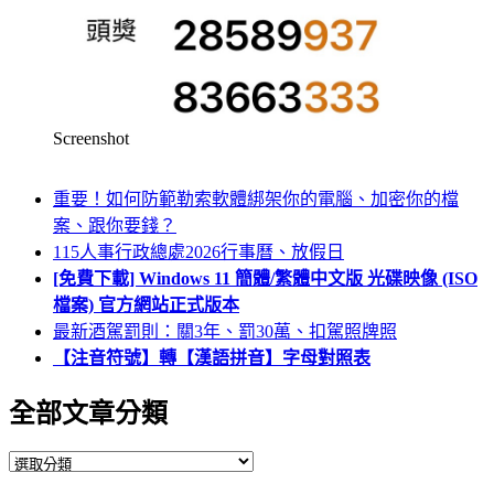
Screenshot
重要！如何防範勒索軟體綁架你的電腦、加密你的檔
案、跟你要錢？
115人事行政總處2026行事曆、放假日
[免費下載] Windows 11 簡體/繁體中文版 光碟映像 (ISO
檔案) 官方網站正式版本
最新酒駕罰則：關3年、罰30萬、扣駕照牌照
【注音符號】轉【漢語拼音】字母對照表
全部文章分類
全
部