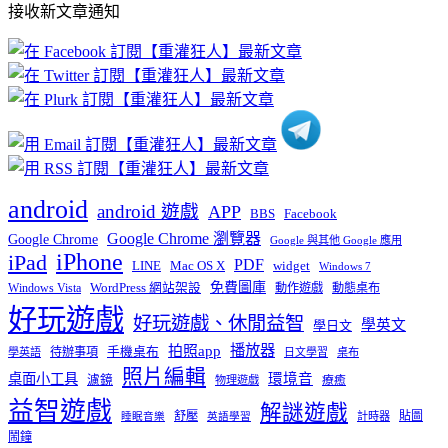
接收新文章通知
文
章
分
類
android
android 遊戲
APP
BBS
Facebook
Google Chrome 瀏覽器
Google Chrome
Google 與其他 Google 應用
iPhone
iPad
PDF
widget
LINE
Mac OS X
Windows 7
免費圖庫
Windows Vista
WordPress 網站架設
動作遊戲
動態桌布
好玩遊戲
好玩遊戲、休閒益智
學英文
學日文
播放器
拍照app
待辦事項
手機桌布
學英語
日文學習
桌布
照片編輯
桌面小工具
環境音
濾鏡
療癒
物理遊戲
益智遊戲
解謎遊戲
舒壓
貼圖
計時器
睡眠音樂
英語學習
鬧鐘