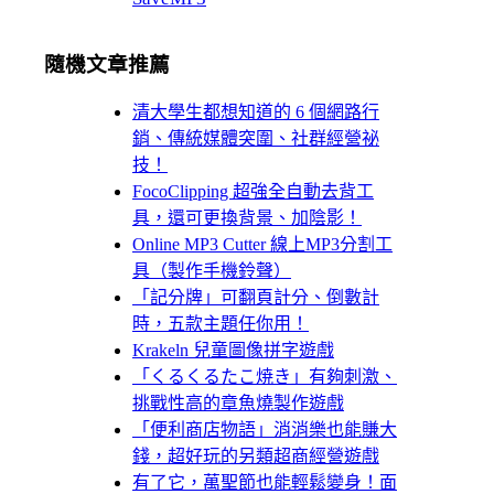
隨機文章推薦
清大學生都想知道的 6 個網路行
銷、傳統媒體突圍、社群經營祕
技！
FocoClipping 超強全自動去背工
具，還可更換背景、加陰影！
Online MP3 Cutter 線上MP3分割工
具（製作手機鈴聲）
「記分牌」可翻頁計分、倒數計
時，五款主題任你用！
Krakeln 兒童圖像拼字遊戲
「くるくるたこ焼き」有夠刺激、
挑戰性高的章魚燒製作遊戲
「便利商店物語」消消樂也能賺大
錢，超好玩的另類超商經營遊戲
有了它，萬聖節也能輕鬆變身！面