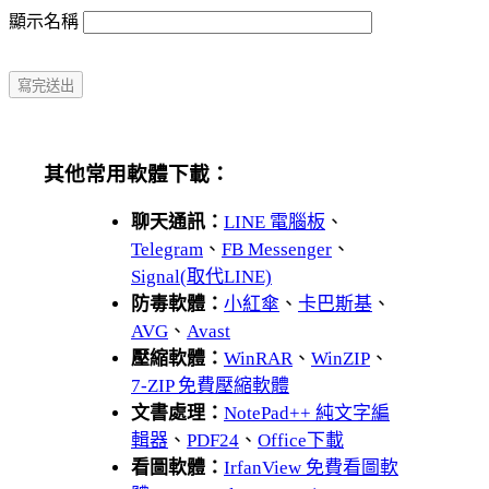
顯示名稱
其他常用軟體下載：
聊天通訊：
LINE 電腦板
、
Telegram
、
FB Messenger
、
Signal(取代LINE)
防毒軟體：
小紅傘
、
卡巴斯基
、
AVG
、
Avast
壓縮軟體：
WinRAR
、
WinZIP
、
7-ZIP 免費壓縮軟體
文書處理：
NotePad++ 純文字編
輯器
、
PDF24
、
Office下載
看圖軟體：
IrfanView 免費看圖軟