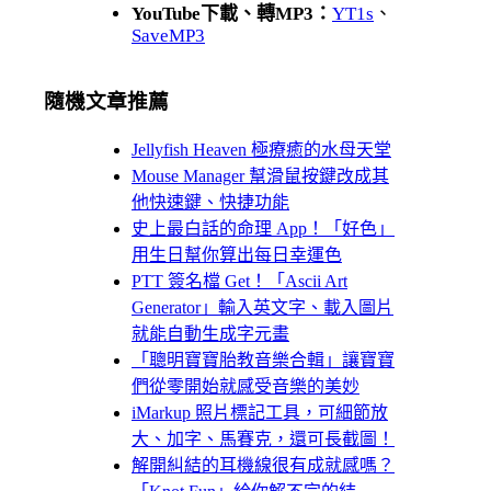
YouTube下載、轉MP3：
YT1s
、
SaveMP3
隨機文章推薦
Jellyfish Heaven 極療癒的水母天堂
Mouse Manager 幫滑鼠按鍵改成其
他快速鍵、快捷功能
史上最白話的命理 App！「好色」
用生日幫你算出每日幸運色
PTT 簽名檔 Get！「Ascii Art
Generator」輸入英文字、載入圖片
就能自動生成字元畫
「聰明寶寶胎教音樂合輯」讓寶寶
們從零開始就感受音樂的美妙
iMarkup 照片標記工具，可細節放
大、加字、馬賽克，還可長截圖！
解開糾結的耳機線很有成就感嗎？