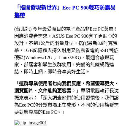
「指間發現新世界」Eee PC 900輕巧防震易
攜帶
(台北訊) 今年最受矚目的電子產品非Eee PC莫屬！
因應消費者需求，ASUS Eee PC 900有了更貼心的
設計，不到1公斤的羽量身型，搭配最新8.9吋寬螢
幕，1GB記憶體與持久耐用又防震省電的SSD固態
硬碟(Windows/12G； Linux/20G)，最適合旅遊玩
家、部落客和學生族群使用，完備的無線網路連
結，即時上網，即時分享美好生活。
「
這群專業使用者也向我們反應，希望螢幕更大、
瀏覽圖片、文件能夠更容易
。」華碩電腦執行長沈
振來表示：「深入調查他們的使用習慣後，我們認
為Eee PC的分眾市場正在成形，不同的使用族群需
要對應專屬的Eee PC。」