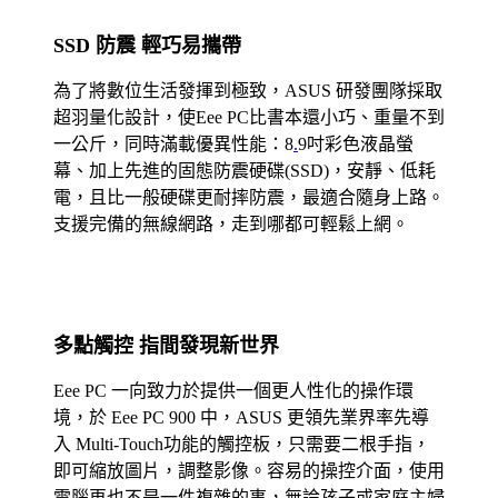
SSD 防震 輕巧易攜帶
為了將數位生活發揮到極致，ASUS 研發團隊採取
超羽量化設計，使Eee PC比書本還小巧、重量不到
一公斤，同時滿載優異性能：8
.
9吋彩色液晶螢
幕、加上先進的固態防震硬碟(SSD)，安靜、低耗
電，且比一般硬碟更耐摔防震，最適合隨身上路。
支援完備的無線網路，走到哪都可輕鬆上網。
多點觸控 指間發現新世界
Eee PC 一向致力於提供一個更人性化的操作環
境，於 Eee PC 900 中，ASUS 更領先業界率先導
入 Multi-Touch功能的觸控板，只需要二根手指，
即可縮放圖片，調整影像。容易的操控介面，使用
電腦再也不是一件複雜的事，無論孩子或家庭主婦