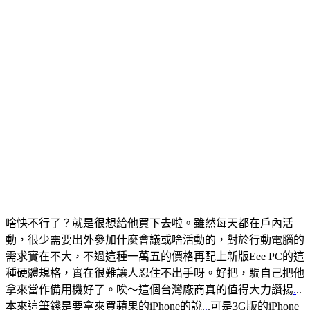
啥快不行了？就是很想給他買下去啦。雖然每天都在戶內活
動，很少需要出外參加什麼會議或啥活動的，對於行動電腦的
需求實在不大，不過這種一萬五的價格再配上新版Eee PC的這
種硬體規格，實在很難讓人忍住不出手呀。好把，騙自己把他
拿來當作備用機好了。唉～這個台灣廠商真的值得大力讚揚
.
..
本來這筆錢是要拿來買蘋果的iPhone的說.
.
.可是3G版的iPhone