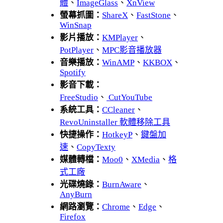
體
、
ImageGlass
、
XnView
螢幕抓圖：
ShareX
、
FastStone
、
WinSnap
影片播放：
KMPlayer
、
PotPlayer
、
MPC影音播放器
音樂播放：
WinAMP
、
KKBOX
、
Spotify
影音下載：
FreeStudio
、
CutYouTube
系統工具：
CCleaner
、
RevoUninstaller 軟體移除工具
快捷操作：
HotkeyP
、
鍵盤加
速
、
CopyTexty
媒體轉檔：
Moo0
、
XMedia
、
格
式工廠
光碟燒錄：
BurnAware
、
AnyBurn
網路瀏覽：
Chrome
、
Edge
、
Firefox