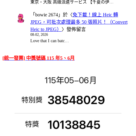
東京・大阪 高級派遣サービス 【千夏の伊…
「
bowie 2674
」於〈
免下載！線上 Heic 轉
JPEG，可批次處理最多 50 張照片！（Convert
Heic to JPEG）
〉發佈留言
08-02, 2026
Love that I can batc…
[統一發票] 中獎號碼 115 年5、6月