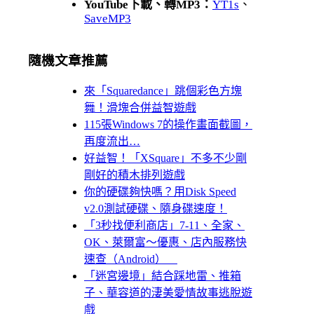
YouTube下載、轉MP3：
YT1s
、
SaveMP3
隨機文章推薦
來「Squaredance」跳個彩色方塊
舞！滑塊合併益智遊戲
115張Windows 7的操作畫面截圖，
再度流出…
好益智！「XSquare」不多不少剛
剛好的積木排列遊戲
你的硬碟夠快嗎？用Disk Speed
v2.0測試硬碟、隨身碟速度！
「3秒找便利商店」7-11、全家、
OK、萊爾富～優惠、店內服務快
速查（Android）
「迷宮邊境」結合踩地雷、推箱
子、華容道的淒美愛情故事逃脫遊
戲