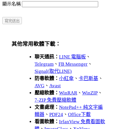
顯示名稱
其他常用軟體下載：
聊天通訊：
LINE 電腦板
、
Telegram
、
FB Messenger
、
Signal(取代LINE)
防毒軟體：
小紅傘
、
卡巴斯基
、
AVG
、
Avast
壓縮軟體：
WinRAR
、
WinZIP
、
7-ZIP 免費壓縮軟體
文書處理：
NotePad++ 純文字編
輯器
、
PDF24
、
Office下載
看圖軟體：
IrfanView 免費看圖軟
體
、
ImageGlass
、
XnView