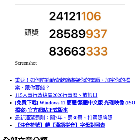
Screenshot
重要！如何防範勒索軟體綁架你的電腦、加密你的檔
案、跟你要錢？
115人事行政總處2026行事曆、放假日
[免費下載] Windows 11 簡體/繁體中文版 光碟映像 (ISO
檔案) 官方網站正式版本
最新酒駕罰則：關3年、罰30萬、扣駕照牌照
【注音符號】轉【漢語拼音】字母對照表