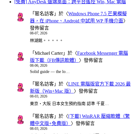
[免費] AnyDesk 遠端桌面：跨平台遙控 Win, Mac 電腦
「
匿名訪客
」於〈
Windows Phone 7.5 芒果模擬
器，在 iPhone、Android 中試用 WP 手機介面
〉
發佈留言
08-07, 2026
林湖銘。。。。。
「
Michael Carter
」於〈
Facebook Messenger 電腦
版下載（FB傳訊軟體）
〉發佈留言
08-06, 2026
Solid guide — the lo…
「
匿名訪客
」於〈
LINE 電腦版官方下載 2026 最
新版（Win+Mac 版）
〉發佈留言
08-03, 2026
東京・大阪 日本女生預約指南 認準 千夏…
「
匿名訪客
」於〈
[下載] WinRAR 壓縮軟體（繁
體中文版+免費版）
〉發佈留言
08-03, 2026