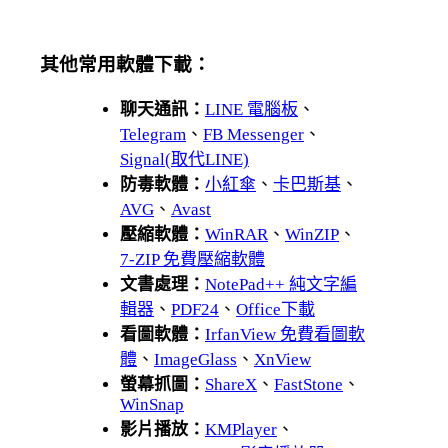
其他常用軟體下載：
聊天通訊：
LINE 電腦板
、
Telegram
、
FB Messenger
、
Signal(取代LINE)
防毒軟體：
小紅傘
、
卡巴斯基
、
AVG
、
Avast
壓縮軟體：
WinRAR
、
WinZIP
、
7-ZIP 免費壓縮軟體
文書處理：
NotePad++ 純文字編
輯器
、
PDF24
、
Office下載
看圖軟體：
IrfanView 免費看圖軟
體
、
ImageGlass
、
XnView
螢幕抓圖：
ShareX
、
FastStone
、
WinSnap
影片播放：
KMPlayer
、