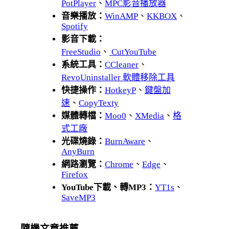
PotPlayer
、
MPC影音播放器
音樂播放：
WinAMP
、
KKBOX
、
Spotify
影音下載：
FreeStudio
、
CutYouTube
系統工具：
CCleaner
、
RevoUninstaller 軟體移除工具
快捷操作：
HotkeyP
、
鍵盤加
速
、
CopyTexty
媒體轉檔：
Moo0
、
XMedia
、
格
式工廠
光碟燒錄：
BurnAware
、
AnyBurn
網路瀏覽：
Chrome
、
Edge
、
Firefox
YouTube下載、轉MP3：
YT1s
、
SaveMP3
隨機文章推薦