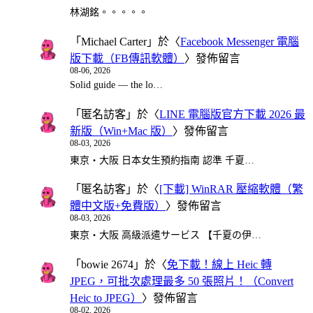
林湖銘。。。。。
「
Michael Carter
」於〈
Facebook Messenger 電腦
版下載（FB傳訊軟體）
〉發佈留言
08-06, 2026
Solid guide — the lo…
「
匿名訪客
」於〈
LINE 電腦版官方下載 2026 最
新版（Win+Mac 版）
〉發佈留言
08-03, 2026
東京・大阪 日本女生預約指南 認準 千夏…
「
匿名訪客
」於〈
[下載] WinRAR 壓縮軟體（繁
體中文版+免費版）
〉發佈留言
08-03, 2026
東京・大阪 高級派遣サービス 【千夏の伊…
「
bowie 2674
」於〈
免下載！線上 Heic 轉
JPEG，可批次處理最多 50 張照片！（Convert
Heic to JPEG）
〉發佈留言
08-02, 2026