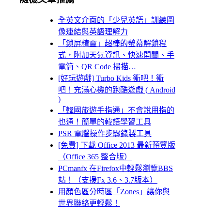
全英文介面的「少兒英語」訓練圖
像連結與英語理解力
「鎖屏精靈」超棒的螢幕解鎖程
式，附加天氣資訊、快速開關、手
電筒、QR Code 掃描…
[好玩遊戲] Turbo Kids 衝吧！衝
吧！充滿心機的跑酷遊戲 ( Android
)
「韓國旅遊手指通」不會說用指的
也通！簡單的韓語學習工具
PSR 電腦操作步驟錄製工具
[免費] 下載 Office 2013 最新預覽版
（Office 365 整合版）
PCmanfx 在Firefox中輕鬆瀏覽BBS
站！（支援Fx 3.6、3.7版本）
用顏色區分時區「Zones」讓你與
世界聯絡更輕鬆！