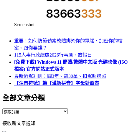
Screenshot
重要！如何防範勒索軟體綁架你的電腦、加密你的檔
案、跟你要錢？
115人事行政總處2026行事曆、放假日
[免費下載] Windows 11 簡體/繁體中文版 光碟映像 (ISO
檔案) 官方網站正式版本
最新酒駕罰則：關3年、罰30萬、扣駕照牌照
【注音符號】轉【漢語拼音】字母對照表
全部文章分類
全
部
接收新文章通知
文