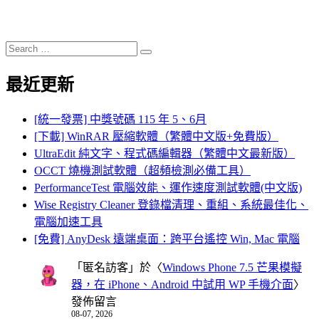
Search
Search
for:
最近更新
[統一發票] 中獎號碼 115 年 5、6月
[下載] WinRAR 壓縮軟體（繁體中文版+免費版）
UltraEdit 純文字、程式碼編輯器（繁體中文最新版）
OCCT 燒機測試軟體（超頻檢測必備工具）
PerformanceTest 電腦效能、運作速度測試軟體(中文版)
Wise Registry Cleaner 登錄檔清理、重組、系統最佳化、
電腦加速工具
[免費] AnyDesk 遠端桌面：跨平台遙控 Win, Mac 電腦
「
匿名訪客
」於〈
Windows Phone 7.5 芒果模擬
器，在 iPhone、Android 中試用 WP 手機介面
〉
發佈留言
08-07, 2026