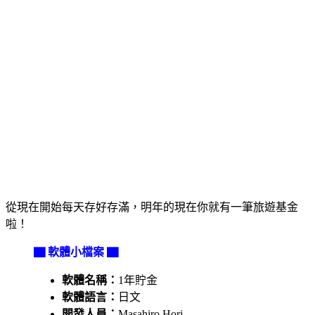
從現在開始每天存好存滿，明年的現在你就有一筆旅遊基金
啦！
▇ 軟體小檔案 ▇
軟體名稱：
1年貯金
軟體語言：
日文
開發人員：
Masahiro Hori