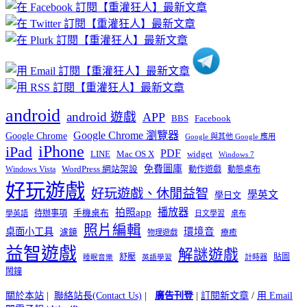
章
分
類
android
android 遊戲
APP
BBS
Facebook
Google Chrome 瀏覽器
Google Chrome
Google 與其他 Google 應用
iPhone
iPad
PDF
widget
LINE
Mac OS X
Windows 7
免費圖庫
Windows Vista
WordPress 網站架設
動作遊戲
動態桌布
好玩遊戲
好玩遊戲、休閒益智
學英文
學日文
播放器
拍照app
待辦事項
手機桌布
學英語
日文學習
桌布
照片編輯
桌面小工具
環境音
濾鏡
療癒
物理遊戲
益智遊戲
解謎遊戲
舒壓
貼圖
計時器
睡眠音樂
英語學習
鬧鐘
關於本站
|
聯絡站長(Contact Us)
|
廣告刊登
|
訂閱新文章
/
用 Email