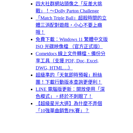
四大社群網站頭像之「反差大挑
戰」！～Dolly Parton Challenge
「Match Triple Ball」超殺時間的立
體三消配對遊戲，小心不要上癮
哦！
免費下載：Windows 11 繁體中文版
ISO 光碟映像檔 （官方正式版）
Cometdocs 線上文件轉檔、備份分
享工具（支援 PDF, Doc, Excel,
DWG, HTML…）
超級準的「天氣即時預報」粉絲
團！下載行動版本查詢更便利！
LINE 電腦版更新：開放使用「深
色模式」，終於不刺眼了！
【超級星光大道】為什麼不弄個
「10強單曲銷售PK賽」？