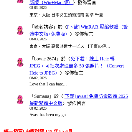
新版（Win+Mac 版）
〉發佈留言
08-03, 2026
東京・大阪 日本女生預約指南 認準 千夏…
「
匿名訪客
」於〈
[下載] WinRAR 壓縮軟體（繁
體中文版+免費版）
〉發佈留言
08-03, 2026
東京・大阪 高級派遣サービス 【千夏の伊…
「
bowie 2674
」於〈
免下載！線上 Heic 轉
JPEG，可批次處理最多 50 張照片！（Convert
Heic to JPEG）
〉發佈留言
08-02, 2026
Love that I can batc…
「
Sumana
」於〈
[下載] avast! 免費防毒軟體 2025
最新繁體中文版
〉發佈留言
08-02, 2026
Avast has been my go…
[統一發票] 中獎號碼 115 年5、6月