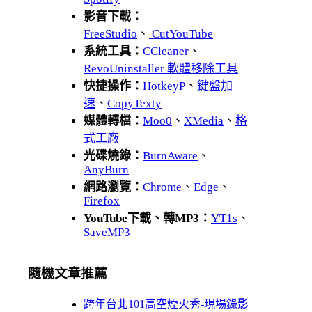
影音下載：
FreeStudio
、
CutYouTube
系統工具：
CCleaner
、
RevoUninstaller 軟體移除工具
快捷操作：
HotkeyP
、
鍵盤加
速
、
CopyTexty
媒體轉檔：
Moo0
、
XMedia
、
格
式工廠
光碟燒錄：
BurnAware
、
AnyBurn
網路瀏覽：
Chrome
、
Edge
、
Firefox
YouTube下載、轉MP3：
YT1s
、
SaveMP3
隨機文章推薦
跨年台北101高空煙火秀-現場錄影