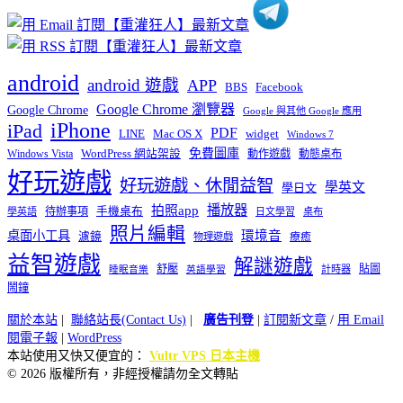
android
android 遊戲
APP
BBS
Facebook
Google Chrome 瀏覽器
Google Chrome
Google 與其他 Google 應用
iPhone
iPad
PDF
widget
LINE
Mac OS X
Windows 7
免費圖庫
Windows Vista
WordPress 網站架設
動作遊戲
動態桌布
好玩遊戲
好玩遊戲、休閒益智
學英文
學日文
播放器
拍照app
待辦事項
手機桌布
學英語
日文學習
桌布
照片編輯
桌面小工具
環境音
濾鏡
療癒
物理遊戲
益智遊戲
解謎遊戲
舒壓
貼圖
計時器
睡眠音樂
英語學習
鬧鐘
關於本站
|
聯絡站長(Contact Us)
|
廣告刊登
|
訂閱新文章
/
用 Email
閱電子報
|
WordPress
本站使用又快又便宜的：
Vultr VPS 日本主機
© 2026 版權所有，非經授權請勿全文轉貼