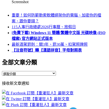
Screenshot
重要！如何防範勒索軟體綁架你的電腦、加密你的檔
案、跟你要錢？
115人事行政總處2026行事曆、放假日
[免費下載] Windows 11 簡體/繁體中文版 光碟映像 (ISO
檔案) 官方網站正式版本
最新酒駕罰則：關3年、罰30萬、扣駕照牌照
【注音符號】轉【漢語拼音】字母對照表
全部文章分類
全
部
接收新文章通知
文
章
分
類