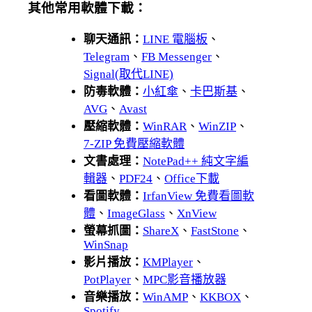
其他常用軟體下載：
聊天通訊：
LINE 電腦板
、
Telegram
、
FB Messenger
、
Signal(取代LINE)
防毒軟體：
小紅傘
、
卡巴斯基
、
AVG
、
Avast
壓縮軟體：
WinRAR
、
WinZIP
、
7-ZIP 免費壓縮軟體
文書處理：
NotePad++ 純文字編
輯器
、
PDF24
、
Office下載
看圖軟體：
IrfanView 免費看圖軟
體
、
ImageGlass
、
XnView
螢幕抓圖：
ShareX
、
FastStone
、
WinSnap
影片播放：
KMPlayer
、
PotPlayer
、
MPC影音播放器
音樂播放：
WinAMP
、
KKBOX
、
Spotify