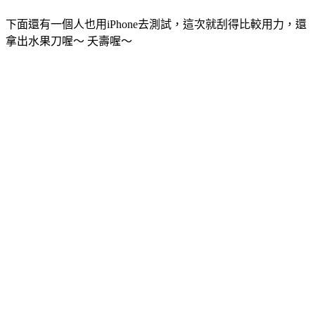
下面還有一個人也用iPhone去測試，這次就刮得比較用力，還
拿出水果刀喔～ 夭壽喔～