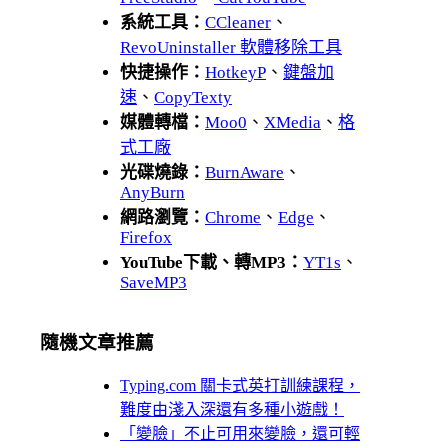
系統工具：
CCleaner
、
RevoUninstaller 軟體移除工具
快捷操作：
HotkeyP
、
鍵盤加
速
、
CopyTexty
媒體轉檔：
Moo0
、
XMedia
、
格
式工廠
光碟燒錄：
BurnAware
、
AnyBurn
網路瀏覽：
Chrome
、
Edge
、
Firefox
YouTube下載、轉MP3：
YT1s
、
SaveMP3
隨機文章推薦
Typing.com 關卡式英打訓練課程，
難度由淺入深還有多種小遊戲！
「變臉」不止可用來變臉，還可輕