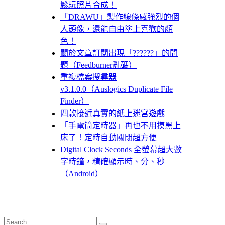
鬆玩照片合成！
「DRAWU」製作線條感強烈的個
人頭像，還能自由塗上喜歡的顏
色！
關於文章訂閱出現「??????」的問
題（Feedburner亂碼）
重複檔案搜尋器
v3.1.0.0（Auslogics Duplicate File
Finder）
四款接近真實的紙上迷宮遊戲
「手電筒定時器」再也不用摸黑上
床了！定時自動關閉超方便
Digital Clock Seconds 全螢幕超大數
字時鐘，精確顯示時、分、秒
（Android）
Search