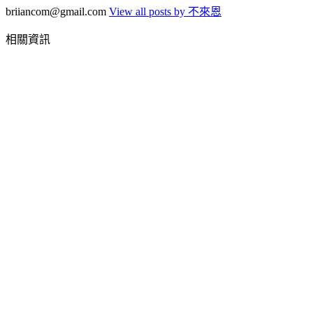
briiancom@gmail.com
View all posts by 不來恩
相關資訊