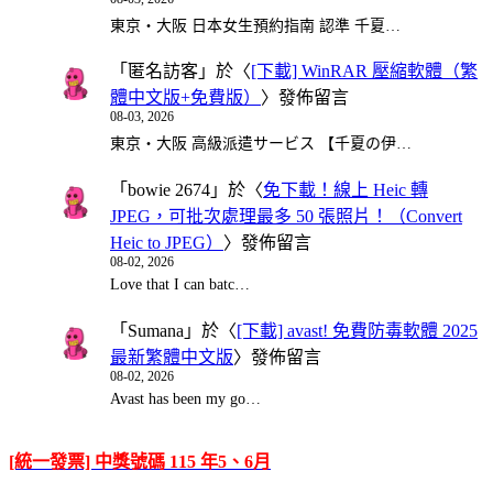
東京・大阪 日本女生預約指南 認準 千夏…
「
匿名訪客
」於〈
[下載] WinRAR 壓縮軟體（繁
體中文版+免費版）
〉發佈留言
08-03, 2026
東京・大阪 高級派遣サービス 【千夏の伊…
「
bowie 2674
」於〈
免下載！線上 Heic 轉
JPEG，可批次處理最多 50 張照片！（Convert
Heic to JPEG）
〉發佈留言
08-02, 2026
Love that I can batc…
「
Sumana
」於〈
[下載] avast! 免費防毒軟體 2025
最新繁體中文版
〉發佈留言
08-02, 2026
Avast has been my go…
[統一發票] 中獎號碼 115 年5、6月