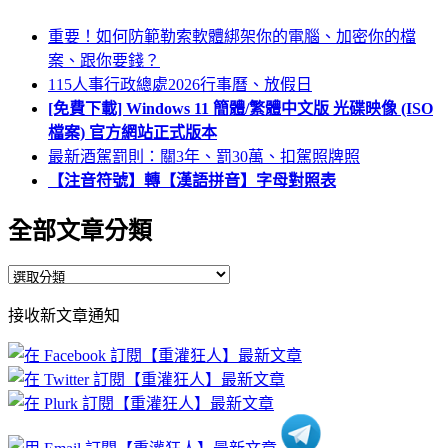
重要！如何防範勒索軟體綁架你的電腦、加密你的檔
案、跟你要錢？
115人事行政總處2026行事曆、放假日
[免費下載] Windows 11 簡體/繁體中文版 光碟映像 (ISO
檔案) 官方網站正式版本
最新酒駕罰則：關3年、罰30萬、扣駕照牌照
【注音符號】轉【漢語拼音】字母對照表
全部文章分類
全
部
接收新文章通知
文
章
分
類