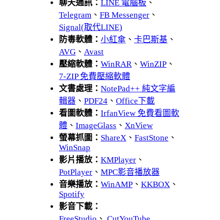
聊天通訊：
LINE 電腦板
、
Telegram
、
FB Messenger
、
Signal(取代LINE)
防毒軟體：
小紅傘
、
卡巴斯基
、
AVG
、
Avast
壓縮軟體：
WinRAR
、
WinZIP
、
7-ZIP 免費壓縮軟體
文書處理：
NotePad++ 純文字編
輯器
、
PDF24
、
Office下載
看圖軟體：
IrfanView 免費看圖軟
體
、
ImageGlass
、
XnView
螢幕抓圖：
ShareX
、
FastStone
、
WinSnap
影片播放：
KMPlayer
、
PotPlayer
、
MPC影音播放器
音樂播放：
WinAMP
、
KKBOX
、
Spotify
影音下載：
FreeStudio
、
CutYouTube