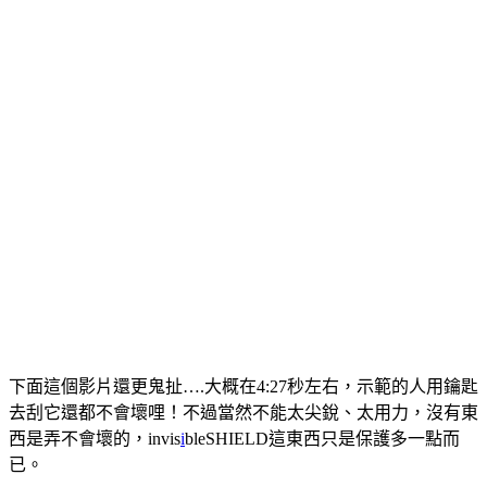
下面這個影片還更鬼扯….大概在4:27秒左右，示範的人用鑰匙
去刮它還都不會壞哩！不過當然不能太尖銳、太用力，沒有東
西是弄不會壞的，invis
i
bleSHIELD這東西只是保護多一點而
已。