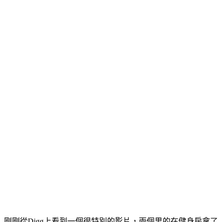
剛剛從Digg上看到一個很特別的影片，兩個男的在健身房拿了