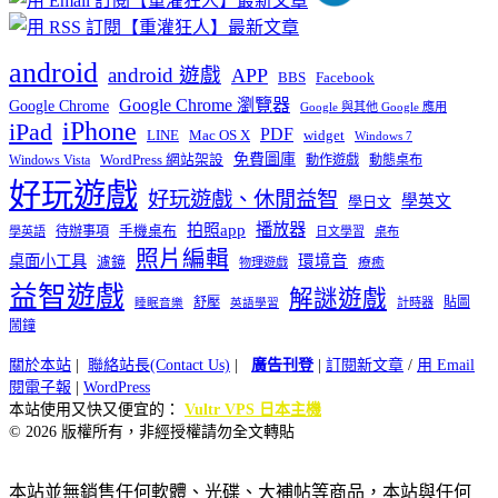
android
android 遊戲
APP
BBS
Facebook
Google Chrome 瀏覽器
Google Chrome
Google 與其他 Google 應用
iPhone
iPad
PDF
widget
LINE
Mac OS X
Windows 7
免費圖庫
Windows Vista
WordPress 網站架設
動作遊戲
動態桌布
好玩遊戲
好玩遊戲、休閒益智
學英文
學日文
播放器
拍照app
待辦事項
手機桌布
學英語
日文學習
桌布
照片編輯
桌面小工具
環境音
濾鏡
療癒
物理遊戲
益智遊戲
解謎遊戲
舒壓
貼圖
計時器
睡眠音樂
英語學習
鬧鐘
關於本站
|
聯絡站長(Contact Us)
|
廣告刊登
|
訂閱新文章
/
用 Email
閱電子報
|
WordPress
本站使用又快又便宜的：
Vultr VPS 日本主機
© 2026 版權所有，非經授權請勿全文轉貼
本站並無銷售任何軟體、光碟、大補帖等商品，本站與任何