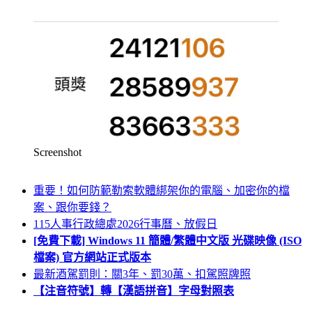
Screenshot
重要！如何防範勒索軟體綁架你的電腦、加密你的檔
案、跟你要錢？
115人事行政總處2026行事曆、放假日
[免費下載] Windows 11 簡體/繁體中文版 光碟映像 (ISO
檔案) 官方網站正式版本
最新酒駕罰則：關3年、罰30萬、扣駕照牌照
【注音符號】轉【漢語拼音】字母對照表