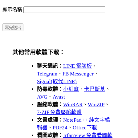
顯示名稱
其他常用軟體下載：
聊天通訊：
LINE 電腦板
、
Telegram
、
FB Messenger
、
Signal(取代LINE)
防毒軟體：
小紅傘
、
卡巴斯基
、
AVG
、
Avast
壓縮軟體：
WinRAR
、
WinZIP
、
7-ZIP 免費壓縮軟體
文書處理：
NotePad++ 純文字編
輯器
、
PDF24
、
Office下載
看圖軟體：
IrfanView 免費看圖軟