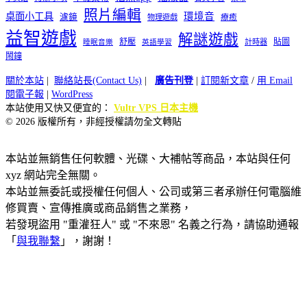
照片編輯
桌面小工具
環境音
濾鏡
療癒
物理遊戲
益智遊戲
解謎遊戲
舒壓
貼圖
計時器
睡眠音樂
英語學習
鬧鐘
關於本站
|
聯絡站長(Contact Us)
|
廣告刊登
|
訂閱新文章
/
用 Email
閱電子報
|
WordPress
本站使用又快又便宜的：
Vultr VPS 日本主機
© 2026 版權所有，非經授權請勿全文轉貼
本站並無銷售任何軟體、光碟、大補帖等商品，本站與任何
xyz 網站完全無關。
本站並無委託或授權任何個人、公司或第三者承辦任何電腦維
修買賣、宣傳推廣或商品銷售之業務，
若發現盜用 "重灌狂人" 或 "不來恩" 名義之行為，請協助通報
「
與我聯繫
」，謝謝！