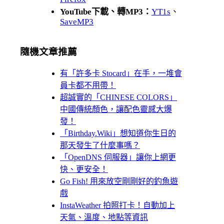
YouTube下載、轉MP3：
YT1s
、
SaveMP3
隨機文章推薦
有「許多卡 Stocard」在手，一堆會
員卡都不用帶！
超誠實的「CHINESE COLORS」
中國傳統顏色，讓配色靈感大爆
發！
「Birthday.Wiki」想知道你生日的
那天發生了什麼事嗎？
「OpenDNS 伺服器」讓你上網更
快、更安全！
Go Fish! 用來放空剛剛好的釣魚遊
戲
InstaWeather 拍照打卡！自動加上
天氣、溫度、地點等資訊