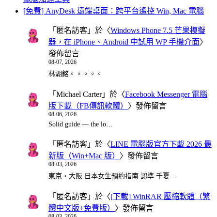
[免費] AnyDesk 遠端桌面：跨平台遙控 Win, Mac 電腦
「
匿名訪客
」於〈
Windows Phone 7.5 芒果模擬
器，在 iPhone、Android 中試用 WP 手機介面
〉
發佈留言
08-07, 2026
林湖銘。。。。。
「
Michael Carter
」於〈
Facebook Messenger 電腦
版下載（FB傳訊軟體）
〉發佈留言
08-06, 2026
Solid guide — the lo…
「
匿名訪客
」於〈
LINE 電腦版官方下載 2026 最
新版（Win+Mac 版）
〉發佈留言
08-03, 2026
東京・大阪 日本女生預約指南 認準 千夏…
「
匿名訪客
」於〈
[下載] WinRAR 壓縮軟體（繁
體中文版+免費版）
〉發佈留言
08-03, 2026