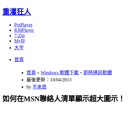
重灌狂人
PotPlayer
KMPlayer
7-Zip
MyIP
大字
Menu
Skip
首頁
to
content
首頁
»
Windows 軟體下載
»
即時通訊軟體
最後更新：10/04/2013
by
不來恩
如何在MSN聯絡人清單顯示超大圖示！