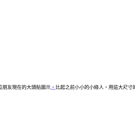
位朋友現在的大頭貼圖示
，
比起之前小小的小綠人，用這大尺寸