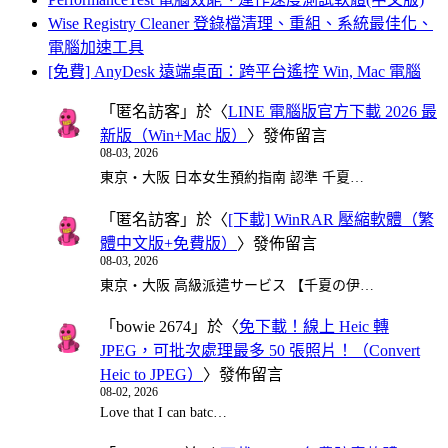
Wise Registry Cleaner 登錄檔清理、重組、系統最佳化、
電腦加速工具
[免費] AnyDesk 遠端桌面：跨平台遙控 Win, Mac 電腦
「
匿名訪客
」於〈
LINE 電腦版官方下載 2026 最
新版（Win+Mac 版）
〉發佈留言
08-03, 2026
東京・大阪 日本女生預約指南 認準 千夏…
「
匿名訪客
」於〈
[下載] WinRAR 壓縮軟體（繁
體中文版+免費版）
〉發佈留言
08-03, 2026
東京・大阪 高級派遣サービス 【千夏の伊…
「
bowie 2674
」於〈
免下載！線上 Heic 轉
JPEG，可批次處理最多 50 張照片！（Convert
Heic to JPEG）
〉發佈留言
08-02, 2026
Love that I can batc…