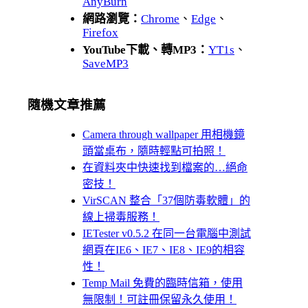
AnyBurn
網路瀏覽：
Chrome
、
Edge
、
Firefox
YouTube下載、轉MP3：
YT1s
、
SaveMP3
隨機文章推薦
Camera through wallpaper 用相機鏡
頭當桌布，隨時輕點可拍照！
在資料夾中快速找到檔案的…絕命
密技！
VirSCAN 整合「37個防毒軟體」的
線上掃毒服務！
IETester v0.5.2 在同一台電腦中測試
網頁在IE6、IE7、IE8、IE9的相容
性！
Temp Mail 免費的臨時信箱，使用
無限制！可註冊保留永久使用！