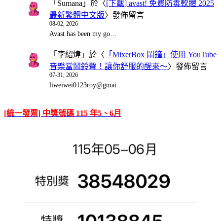
「
Sumana
」於〈
[下載] avast! 免費防毒軟體 2025
最新繁體中文版
〉發佈留言
08-02, 2026
Avast has been my go…
「
李紹煒
」於〈
「MixerBox 鬧鐘」使用 YouTube
音樂當鬧鈴聲！讓你舒服的醒來～
〉發佈留言
07-31, 2026
liweiwei0123roy@gmai…
[統一發票] 中獎號碼 115 年5、6月