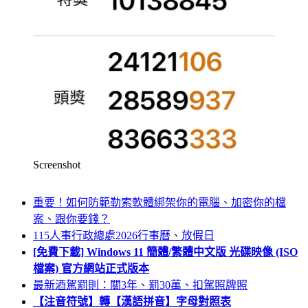
Screenshot
重要！如何防範勒索軟體綁架你的電腦、加密你的檔
案、跟你要錢？
115人事行政總處2026行事曆、放假日
[免費下載] Windows 11 簡體/繁體中文版 光碟映像 (ISO
檔案) 官方網站正式版本
最新酒駕罰則：關3年、罰30萬、扣駕照牌照
【注音符號】轉【漢語拼音】字母對照表