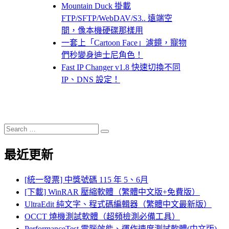
Mountain Duck 掛載
FTP/SFTP/WebDAV/S3.. 遠端空
間，像本機硬碟那樣用
一套上「Cartoon Face」濾鏡，寵物
們秒變身迪士尼角色！
Fast IP Changer v1.8 快速切換不同
IP、DNS 設定！
Search
Search
for:
最近更新
[統一發票] 中獎號碼 115 年 5、6月
[下載] WinRAR 壓縮軟體（繁體中文版+免費版）
UltraEdit 純文字、程式碼編輯器（繁體中文最新版）
OCCT 燒機測試軟體（超頻檢測必備工具）
PerformanceTest 電腦效能、運作速度測試軟體(中文版)