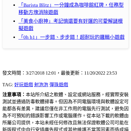
「Barista Blitz」一分鐘成為咖啡館紅牌，任務型
移動方塊消除遊戲
「美食小廚神」考記憶還要有好運的可愛解謎模
擬遊戲
「0h h1」一步錯、步步錯！超耐玩的邏輯小遊戲
發文時間：3/27/2018 12:01，最後更新：11/20/2022 23:53
TAG:
好玩遊戲
射泡泡
彈珠遊戲
注意事項：
本站所介紹之軟體、設定或網站服務，經實際安裝
測試並通過防毒軟體掃毒。但因為不同電腦環境與軟體設定可
能都各有差異，建議您僅在非工作用的電腦先行測試，避免因
為不可預知的錯誤影響工作或電腦運作。從本站下載的軟體由
所屬公司提供，本站未經任何修改且無法保證軟體公司可能在
新版程式中自行安插廣告程式或其他維護不當等因素而造成損