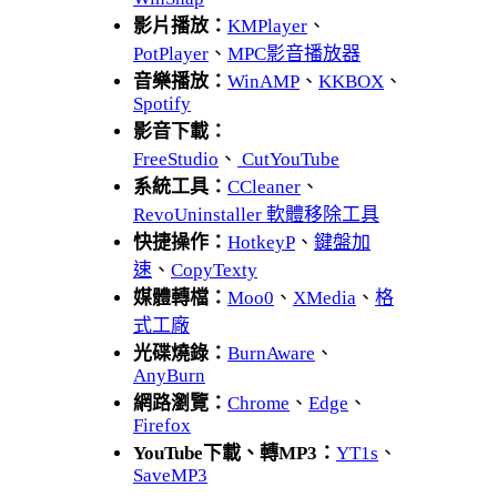
影片播放：
KMPlayer
、
PotPlayer
、
MPC影音播放器
音樂播放：
WinAMP
、
KKBOX
、
Spotify
影音下載：
FreeStudio
、
CutYouTube
系統工具：
CCleaner
、
RevoUninstaller 軟體移除工具
快捷操作：
HotkeyP
、
鍵盤加
速
、
CopyTexty
媒體轉檔：
Moo0
、
XMedia
、
格
式工廠
光碟燒錄：
BurnAware
、
AnyBurn
網路瀏覽：
Chrome
、
Edge
、
Firefox
YouTube下載、轉MP3：
YT1s
、
SaveMP3