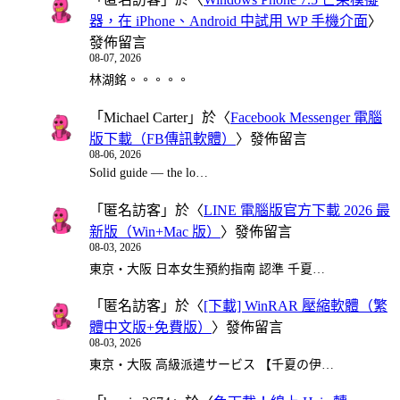
器，在 iPhone、Android 中試用 WP 手機介面
〉
發佈留言
08-07, 2026
林湖銘。。。。。
「
Michael Carter
」於〈
Facebook Messenger 電腦
版下載（FB傳訊軟體）
〉發佈留言
08-06, 2026
Solid guide — the lo…
「
匿名訪客
」於〈
LINE 電腦版官方下載 2026 最
新版（Win+Mac 版）
〉發佈留言
08-03, 2026
東京・大阪 日本女生預約指南 認準 千夏…
「
匿名訪客
」於〈
[下載] WinRAR 壓縮軟體（繁
體中文版+免費版）
〉發佈留言
08-03, 2026
東京・大阪 高級派遣サービス 【千夏の伊…