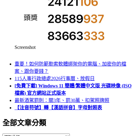
Screenshot
重要！如何防範勒索軟體綁架你的電腦、加密你的檔
案、跟你要錢？
115人事行政總處2026行事曆、放假日
[免費下載] Windows 11 簡體/繁體中文版 光碟映像 (ISO
檔案) 官方網站正式版本
最新酒駕罰則：關3年、罰30萬、扣駕照牌照
【注音符號】轉【漢語拼音】字母對照表
全部文章分類