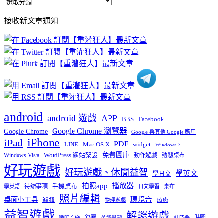
全
部
接收新文章通知
文
章
分
類
android
android 遊戲
APP
BBS
Facebook
Google Chrome 瀏覽器
Google Chrome
Google 與其他 Google 應用
iPhone
iPad
PDF
widget
LINE
Mac OS X
Windows 7
免費圖庫
Windows Vista
WordPress 網站架設
動作遊戲
動態桌布
好玩遊戲
好玩遊戲、休閒益智
學英文
學日文
播放器
拍照app
待辦事項
手機桌布
學英語
日文學習
桌布
照片編輯
桌面小工具
環境音
濾鏡
療癒
物理遊戲
益智遊戲
解謎遊戲
舒壓
貼圖
計時器
睡眠音樂
英語學習