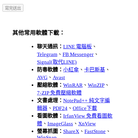
其他常用軟體下載：
聊天通訊：
LINE 電腦板
、
Telegram
、
FB Messenger
、
Signal(取代LINE)
防毒軟體：
小紅傘
、
卡巴斯基
、
AVG
、
Avast
壓縮軟體：
WinRAR
、
WinZIP
、
7-ZIP 免費壓縮軟體
文書處理：
NotePad++ 純文字編
輯器
、
PDF24
、
Office下載
看圖軟體：
IrfanView 免費看圖軟
體
、
ImageGlass
、
XnView
螢幕抓圖：
ShareX
、
FastStone
、
WinSnap