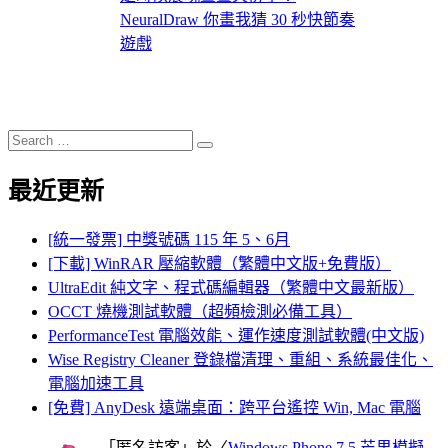
NeuralDraw 你畫我猜 30 秒快節奏
遊戲
Search
Search
for:
最近更新
[統一發票] 中獎號碼 115 年 5、6月
[下載] WinRAR 壓縮軟體（繁體中文版+免費版）
UltraEdit 純文字、程式碼編輯器（繁體中文最新版）
OCCT 燒機測試軟體（超頻檢測必備工具）
PerformanceTest 電腦效能、運作速度測試軟體(中文版)
Wise Registry Cleaner 登錄檔清理、重組、系統最佳化、
電腦加速工具
[免費] AnyDesk 遠端桌面：跨平台遙控 Win, Mac 電腦
「
匿名訪客
」於〈
Windows Phone 7.5 芒果模擬