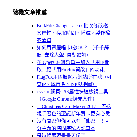
隨機文章推薦
BulkFileChanger v1.65 批次修改檔
案屬性、存取時間、隱藏，製作檔
案清單
如何用電腦唱卡啦OK？ （千千靜
聽+去除人聲+自動歌詞）
在 Opera 右鍵選單中加入「用IE開
啟」跟「用Firefox開啟」的功能
FlagFox用國旗顯示網站所在地（可
查IP、城市名、ISP與地圖）
csscan 網頁CSS屬性快速檢視工具
（Google Chrome擴充套件）
「Christmas Card Maker 2017」寄送
親手著色的聖誕新年賀卡更有心意
沒有閏密但你可以有「熊密」！可
分主題的時間序私人記事本
是時候展現畫畫天份了！