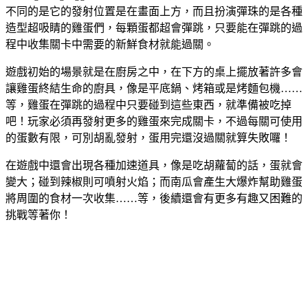
不同的是它的發射位置是在畫面上方，而且扮演彈珠的是各種
造型超吸睛的雞蛋們，每顆蛋都超會彈跳，只要能在彈跳的過
程中收集關卡中需要的新鮮食材就能過關。
遊戲初始的場景就是在廚房之中，在下方的桌上擺放著許多會
讓雞蛋終結生命的廚具，像是平底鍋、烤箱或是烤麵包機……
等，雞蛋在彈跳的過程中只要碰到這些東西，就準備被吃掉
吧！玩家必須再發射更多的雞蛋來完成關卡，不過每關可使用
的蛋數有限，可別胡亂發射，蛋用完還沒過關就算失敗囉！
在遊戲中還會出現各種加速道具，像是吃胡蘿蔔的話，蛋就會
變大；碰到辣椒則可噴射火焰；而南瓜會產生大爆炸幫助雞蛋
將周圍的食材一次收集……等，後續還會有更多有趣又困難的
挑戰等著你！