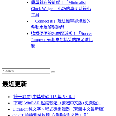
簡單就有設計感！「Minimalist
Clock Widget」小巧的桌面時鐘小
工具
「Connect it!」玩法簡單卻燒腦的
移動木塊解謎遊戲
這樣硬硬的怎麼踼球啦！「Soccer
Jumper」玩起來超搞笑的踼足球比
賽
Search
Search
for:
最近更新
[統一發票] 中獎號碼 115 年 5、6月
[下載] WinRAR 壓縮軟體（繁體中文版+免費版）
UltraEdit 純文字、程式碼編輯器（繁體中文最新版）
OCCT 燒機測試軟體（超頻檢測必備工具）