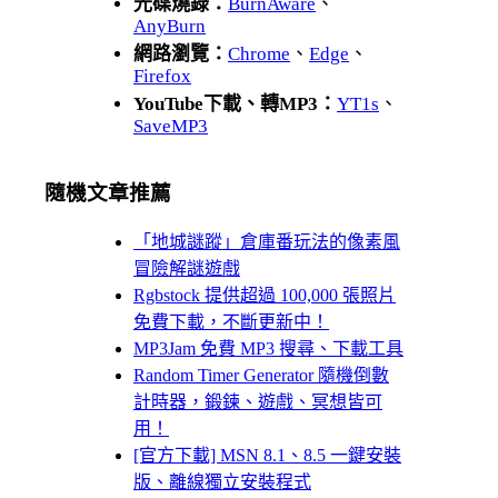
光碟燒錄：
BurnAware
、
AnyBurn
網路瀏覽：
Chrome
、
Edge
、
Firefox
YouTube下載、轉MP3：
YT1s
、
SaveMP3
隨機文章推薦
「地城謎蹤」倉庫番玩法的像素風
冒險解謎遊戲
Rgbstock 提供超過 100,000 張照片
免費下載，不斷更新中！
MP3Jam 免費 MP3 搜尋、下載工具
Random Timer Generator 隨機倒數
計時器，鍛鍊、遊戲、冥想皆可
用！
[官方下載] MSN 8.1、8.5 一鍵安裝
版、離線獨立安裝程式