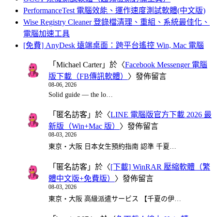
PerformanceTest 電腦效能、運作速度測試軟體(中文版)
Wise Registry Cleaner 登錄檔清理、重組、系統最佳化、
電腦加速工具
[免費] AnyDesk 遠端桌面：跨平台遙控 Win, Mac 電腦
「
Michael Carter
」於〈
Facebook Messenger 電腦
版下載（FB傳訊軟體）
〉發佈留言
08-06, 2026
Solid guide — the lo…
「
匿名訪客
」於〈
LINE 電腦版官方下載 2026 最
新版（Win+Mac 版）
〉發佈留言
08-03, 2026
東京・大阪 日本女生預約指南 認準 千夏…
「
匿名訪客
」於〈
[下載] WinRAR 壓縮軟體（繁
體中文版+免費版）
〉發佈留言
08-03, 2026
東京・大阪 高級派遣サービス 【千夏の伊…