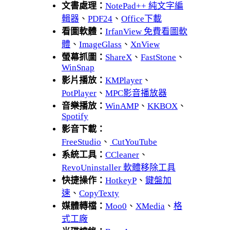
文書處理：
NotePad++ 純文字編
輯器
、
PDF24
、
Office下載
看圖軟體：
IrfanView 免費看圖軟
體
、
ImageGlass
、
XnView
螢幕抓圖：
ShareX
、
FastStone
、
WinSnap
影片播放：
KMPlayer
、
PotPlayer
、
MPC影音播放器
音樂播放：
WinAMP
、
KKBOX
、
Spotify
影音下載：
FreeStudio
、
CutYouTube
系統工具：
CCleaner
、
RevoUninstaller 軟體移除工具
快捷操作：
HotkeyP
、
鍵盤加
速
、
CopyTexty
媒體轉檔：
Moo0
、
XMedia
、
格
式工廠