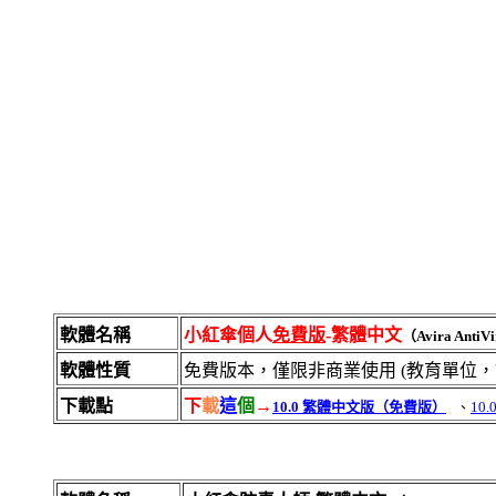
軟體名稱
小紅傘個人
免費版
-繁體中文
（Avira AntiVi
軟體性質
免費版本，僅限非商業使用 (教育單位
下載點
下
載
這
個
→
10.0 繁體中文版（免費版）
、
10