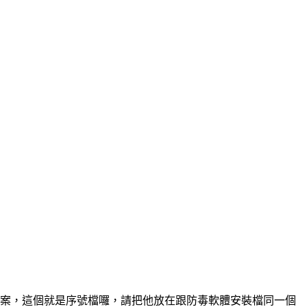
案，這個就是序號檔囉，請把他放在跟防毒軟體安裝檔同一個