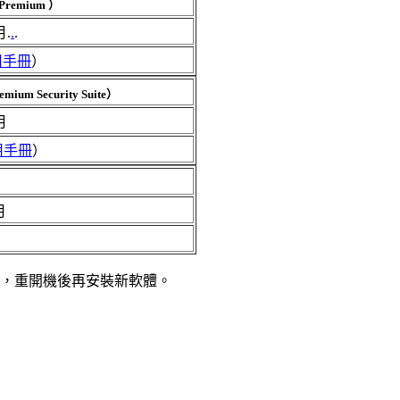
 Premium ）
.
.
.
用手冊
）
emium Security Suite）
月
用手冊
）
月
，重開機後再安裝新軟體。