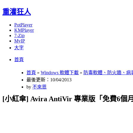
重灌狂人
PotPlayer
KMPlayer
7-Zip
MyIP
大字
Menu
Skip
首頁
to
content
首頁
»
Windows 軟體下載
»
防毒軟體、防火牆、病
最後更新：10/04/2013
by
不來恩
[小紅傘] Avira AntiVir 專業版「免費6