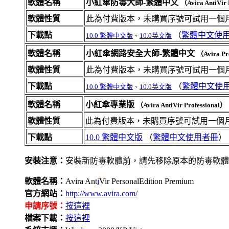
軟體名稱
小紅傘防毒大師-繁體中文
（Avira AntiVir
軟體性質
此為付費版本，未購買序號可試用一個月
下載點
（
繁體中文使
10.0 繁體中文版
、
10.0英文版
軟體名稱
小紅傘網路安全大師-繁體中文
（Avira Pr
軟體性質
此為付費版本，未購買序號可試用一個
下載點
（
繁體中文使
10.0 繁體中文版
、
10.0英文版
軟體名稱
小紅傘專業版
（Avira AntiVir Professional）
軟體性質
此為付費版本，未購買序號可試用一個
下載點
10.0 繁體中文版
（
繁體中文使用者冊
）
安裝注意：
安裝新防毒軟體前，請先移除原本的防毒軟體
軟體名稱：
Avira Ant
i
Vir PersonalEdition Premium
官方網站：
http://www.avira.com/
申請序號：
按這裡
檔案下載：
按這裡