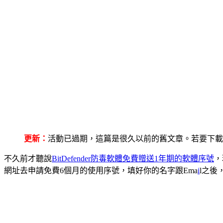
更新：
活動已過期，這篇是很久以前的舊文章。若要下載最
不久前才聽說
BitDefender防毒軟體免費贈送1年期的軟體序號
，
網址去申請免費6個月的使用序號，填好你的名字跟Ema
i
l之後