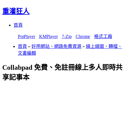
重灌狂人
Menu
Skip
首頁
to
content
PotPlayer
KMPlayer
7-Zip
Chrome
格式工廠
首頁
»
好用網站、網路免費資源
»
線上繪圖、轉檔、
文書編輯
Collabpad 免費、免註冊線上多人即時共
享記事本