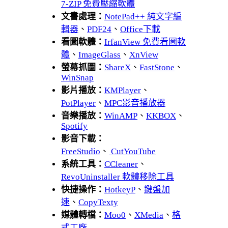
7-ZIP 免費壓縮軟體
文書處理：
NotePad++ 純文字編
輯器
、
PDF24
、
Office下載
看圖軟體：
IrfanView 免費看圖軟
體
、
ImageGlass
、
XnView
螢幕抓圖：
ShareX
、
FastStone
、
WinSnap
影片播放：
KMPlayer
、
PotPlayer
、
MPC影音播放器
音樂播放：
WinAMP
、
KKBOX
、
Spotify
影音下載：
FreeStudio
、
CutYouTube
系統工具：
CCleaner
、
RevoUninstaller 軟體移除工具
快捷操作：
HotkeyP
、
鍵盤加
速
、
CopyTexty
媒體轉檔：
Moo0
、
XMedia
、
格
式工廠