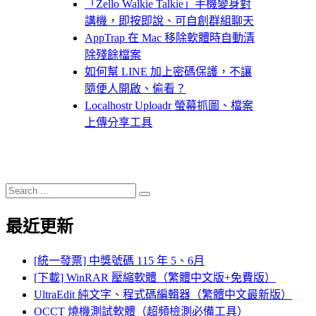
「Zello Walkie Talkie」手機變身對
講機，即按即說、可自創群組聊天
AppTrap 在 Mac 移除軟體時自動清
除殘餘檔案
如何幫 LINE 加上密碼保護，不讓
隨便人開啟、偷看？
Localhostr Uploadr 螢幕抓圖、檔案
上傳分享工具
Search
Search
for:
最近更新
[統一發票] 中獎號碼 115 年 5、6月
[下載] WinRAR 壓縮軟體（繁體中文版+免費版）
UltraEdit 純文字、程式碼編輯器（繁體中文最新版）
OCCT 燒機測試軟體（超頻檢測必備工具）