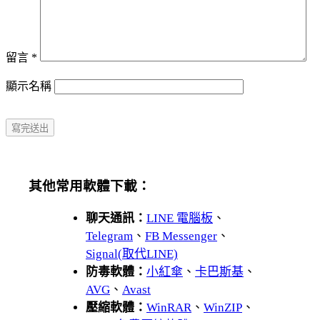
留言
*
顯示名稱
其他常用軟體下載：
聊天通訊：
LINE 電腦板
、
Telegram
、
FB Messenger
、
Signal(取代LINE)
防毒軟體：
小紅傘
、
卡巴斯基
、
AVG
、
Avast
壓縮軟體：
WinRAR
、
WinZIP
、