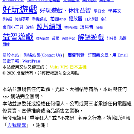
Windows Vista
WordPress 網站架設
動作遊戲
動態桌布
好玩遊戲
好玩遊戲、休閒益智
學英文
學日文
播放器
拍照app
待辦事項
手機桌布
學英語
日文學習
桌布
照片編輯
桌面小工具
環境音
濾鏡
療癒
物理遊戲
益智遊戲
解謎遊戲
舒壓
貼圖
計時器
睡眠音樂
英語學習
鬧鐘
關於本站
|
聯絡站長(Contact Us)
|
廣告刊登
|
訂閱新文章
/
用 Email
閱電子報
|
WordPress
本站使用又快又便宜的：
Vultr VPS 日本主機
© 2026 版權所有，非經授權請勿全文轉貼
本站並無銷售任何軟體、光碟、大補帖等商品，本站與任何
xyz 網站完全無關。
本站並無委託或授權任何個人、公司或第三者承辦任何電腦維
修買賣、宣傳推廣或商品銷售之業務，
若發現盜用 "重灌狂人" 或 "不來恩" 名義之行為，請協助通報
「
與我聯繫
」，謝謝！