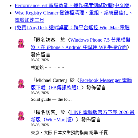
PerformanceTest 電腦效能、運作速度測試軟體(中文版)
Wise Registry Cleaner 登錄檔清理、重組、系統最佳化、
電腦加速工具
[免費] AnyDesk 遠端桌面：跨平台遙控 Win, Mac 電腦
「
匿名訪客
」於〈
Windows Phone 7.5 芒果模擬
器，在 iPhone、Android 中試用 WP 手機介面
〉
發佈留言
08-07, 2026
林湖銘。。。。。
「
Michael Carter
」於〈
Facebook Messenger 電腦
版下載（FB傳訊軟體）
〉發佈留言
08-06, 2026
Solid guide — the lo…
「
匿名訪客
」於〈
LINE 電腦版官方下載 2026 最
新版（Win+Mac 版）
〉發佈留言
08-03, 2026
東京・大阪 日本女生預約指南 認準 千夏…