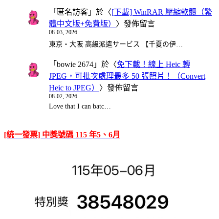
「
匿名訪客
」於〈
[下載] WinRAR 壓縮軟體（繁
體中文版+免費版）
〉發佈留言
08-03, 2026
東京・大阪 高級派遣サービス 【千夏の伊…
「
bowie 2674
」於〈
免下載！線上 Heic 轉
JPEG，可批次處理最多 50 張照片！（Convert
Heic to JPEG）
〉發佈留言
08-02, 2026
Love that I can batc…
[統一發票] 中獎號碼 115 年5、6月