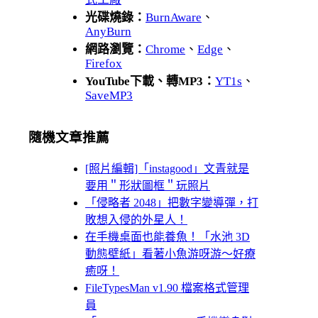
光碟燒錄：
BurnAware
、
AnyBurn
網路瀏覽：
Chrome
、
Edge
、
Firefox
YouTube下載、轉MP3：
YT1s
、
SaveMP3
隨機文章推薦
[照片編輯]「instagood」文青就是
要用＂形狀圖框＂玩照片
「侵略者 2048」把數字變導彈，打
敗想入侵的外星人！
在手機桌面也能養魚！「水池 3D
動態壁紙」看著小魚游呀游～好療
癒呀！
FileTypesMan v1.90 檔案格式管理
員