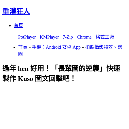
重灌狂人
Menu
Skip
首頁
to
content
PotPlayer
KMPlayer
7-Zip
Chrome
格式工廠
首頁
»
手機：Android 安卓 App
»
拍照攝影特效、繪
圖
過年 hen 好用！「長輩圖的逆襲」快速
製作 Kuso 圖文回擊吧！