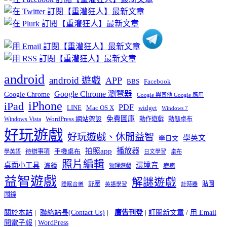
分
類
android
android 遊戲
APP
BBS
Facebook
Google Chrome 瀏覽器
Google Chrome
Google 與其他 Google 應用
iPhone
iPad
PDF
widget
LINE
Mac OS X
Windows 7
免費圖庫
Windows Vista
WordPress 網站架設
動作遊戲
動態桌布
好玩遊戲
好玩遊戲、休閒益智
學英文
學日文
播放器
拍照app
待辦事項
手機桌布
學英語
日文學習
桌布
照片編輯
桌面小工具
環境音
濾鏡
療癒
物理遊戲
益智遊戲
解謎遊戲
舒壓
貼圖
計時器
睡眠音樂
英語學習
鬧鐘
關於本站
|
聯絡站長(Contact Us)
|
廣告刊登
|
訂閱新文章
/
用 Email
閱電子報
|
WordPress