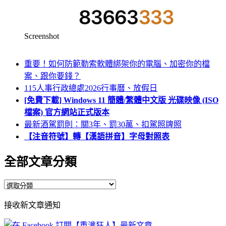
Screenshot
重要！如何防範勒索軟體綁架你的電腦、加密你的檔
案、跟你要錢？
115人事行政總處2026行事曆、放假日
[免費下載] Windows 11 簡體/繁體中文版 光碟映像 (ISO
檔案) 官方網站正式版本
最新酒駕罰則：關3年、罰30萬、扣駕照牌照
【注音符號】轉【漢語拼音】字母對照表
全部文章分類
全
部
接收新文章通知
文
章