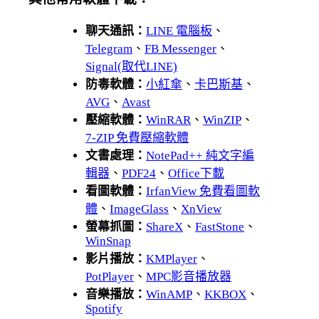
聊天通訊：
LINE 電腦板
、
Telegram
、
FB Messenger
、
Signal(取代LINE)
防毒軟體：
小紅傘
、
卡巴斯基
、
AVG
、
Avast
壓縮軟體：
WinRAR
、
WinZIP
、
7-ZIP 免費壓縮軟體
文書處理：
NotePad++ 純文字編
輯器
、
PDF24
、
Office下載
看圖軟體：
IrfanView 免費看圖軟
體
、
ImageGlass
、
XnView
螢幕抓圖：
ShareX
、
FastStone
、
WinSnap
影片播放：
KMPlayer
、
PotPlayer
、
MPC影音播放器
音樂播放：
WinAMP
、
KKBOX
、
Spotify