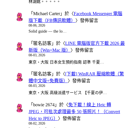
林湖銘。。。。。
「
Michael Carter
」於〈
Facebook Messenger 電腦
版下載（FB傳訊軟體）
〉發佈留言
08-06, 2026
Solid guide — the lo…
「
匿名訪客
」於〈
LINE 電腦版官方下載 2026 最
新版（Win+Mac 版）
〉發佈留言
08-03, 2026
東京・大阪 日本女生預約指南 認準 千夏…
「
匿名訪客
」於〈
[下載] WinRAR 壓縮軟體（繁
體中文版+免費版）
〉發佈留言
08-03, 2026
東京・大阪 高級派遣サービス 【千夏の伊…
「
bowie 2674
」於〈
免下載！線上 Heic 轉
JPEG，可批次處理最多 50 張照片！（Convert
Heic to JPEG）
〉發佈留言
08-02, 2026