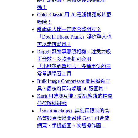
碼！
Color Classic 用 20 種濾鏡讓影片更
吸睛！
誰說愚人節一定要惡整朋友？
「Dog In Phone Prank」讓你整人也
可以走可愛風！
Doggii 寵物專屬照相機，注意力吸
引音效、多款圖框可套用
「小熊英語單詞卡」多種用法的日
常單詞學習工具
Bulk Image Compressor 圖片壓縮工
具，最多可同時處理 50 張圖片！
Kurit 用磚塊互推、錯綜複雜的禪風
益智解謎遊戲
「smartmockups」無使用限制的高
品質網頁情境圖瞬秒 Get！可合成
網頁、手機截圖、軟體操作圖…