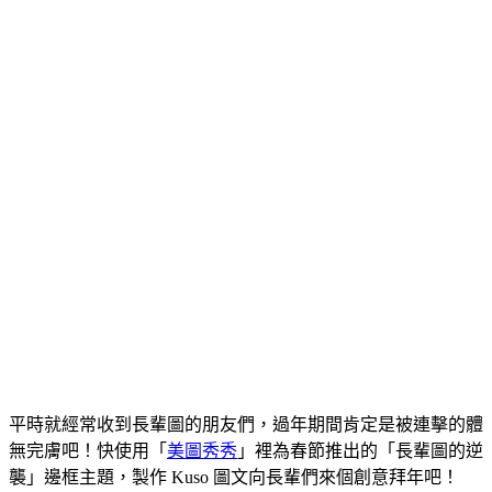
平時就經常收到長輩圖的朋友們，過年期間肯定是被連擊的體
無完膚吧！快使用「
美圖秀秀
」裡為春節推出的「長輩圖的逆
襲」邊框主題，製作 Kuso 圖文向長輩們來個創意拜年吧！