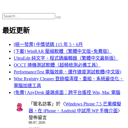
Search
Search
for:
最近更新
[統一發票] 中獎號碼 115 年 5、6月
[下載] WinRAR 壓縮軟體（繁體中文版+免費版）
UltraEdit 純文字、程式碼編輯器（繁體中文最新版）
OCCT 燒機測試軟體（超頻檢測必備工具）
PerformanceTest 電腦效能、運作速度測試軟體(中文版)
Wise Registry Cleaner 登錄檔清理、重組、系統最佳化、
電腦加速工具
[免費] AnyDesk 遠端桌面：跨平台遙控 Win, Mac 電腦
「
匿名訪客
」於〈
Windows Phone 7.5 芒果模擬
器，在 iPhone、Android 中試用 WP 手機介面
〉
發佈留言
08-07, 2026