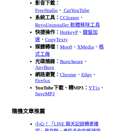
影音下載：
FreeStudio
、
CutYouTube
系統工具：
CCleaner
、
RevoUninstaller 軟體移除工具
快捷操作：
HotkeyP
、
鍵盤加
速
、
CopyTexty
媒體轉檔：
Moo0
、
XMedia
、
格
式工廠
光碟燒錄：
BurnAware
、
AnyBurn
網路瀏覽：
Chrome
、
Edge
、
Firefox
YouTube下載、轉MP3：
YT1s
、
SaveMP3
隨機文章推薦
小心！「LINE 聊天記錄轉寄確
認」是詐騙，會偷走你的帳號密