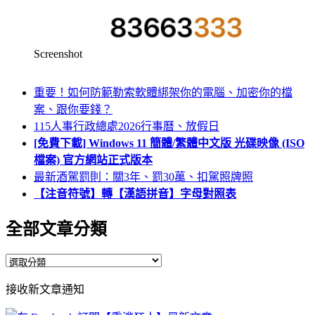
Screenshot
重要！如何防範勒索軟體綁架你的電腦、加密你的檔
案、跟你要錢？
115人事行政總處2026行事曆、放假日
[免費下載] Windows 11 簡體/繁體中文版 光碟映像 (ISO
檔案) 官方網站正式版本
最新酒駕罰則：關3年、罰30萬、扣駕照牌照
【注音符號】轉【漢語拼音】字母對照表
全部文章分類
全
部
接收新文章通知
文
章