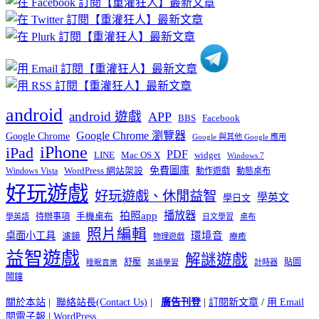
分
類
android
android 遊戲
APP
BBS
Facebook
Google Chrome 瀏覽器
Google Chrome
Google 與其他 Google 應用
iPhone
iPad
PDF
widget
LINE
Mac OS X
Windows 7
免費圖庫
Windows Vista
WordPress 網站架設
動作遊戲
動態桌布
好玩遊戲
好玩遊戲、休閒益智
學英文
學日文
播放器
拍照app
待辦事項
手機桌布
學英語
日文學習
桌布
照片編輯
桌面小工具
環境音
濾鏡
療癒
物理遊戲
益智遊戲
解謎遊戲
舒壓
貼圖
計時器
睡眠音樂
英語學習
鬧鐘
關於本站
|
聯絡站長(Contact Us)
|
廣告刊登
|
訂閱新文章
/
用 Email
閱電子報
|
WordPress