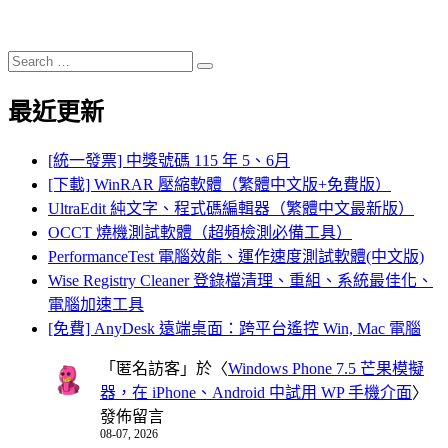
Search
Search
for:
最近更新
[統一發票] 中獎號碼 115 年 5、6月
[下載] WinRAR 壓縮軟體（繁體中文版+免費版）
UltraEdit 純文字、程式碼編輯器（繁體中文最新版）
OCCT 燒機測試軟體（超頻檢測必備工具）
PerformanceTest 電腦效能、運作速度測試軟體(中文版)
Wise Registry Cleaner 登錄檔清理、重組、系統最佳化、
電腦加速工具
[免費] AnyDesk 遠端桌面：跨平台遙控 Win, Mac 電腦
「
匿名訪客
」於〈
Windows Phone 7.5 芒果模擬
器，在 iPhone、Android 中試用 WP 手機介面
〉
發佈留言
08-07, 2026