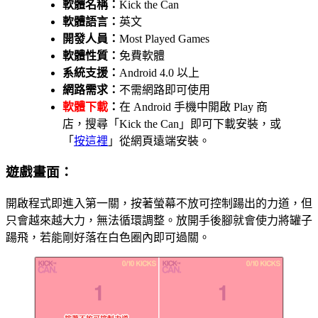
軟體名稱：
Kick the Can
軟體語言：
英文
開發人員：
Most Played Games
軟體性質：
免費軟體
系統支援：
Android 4.0 以上
網路需求：
不需網路即可使用
軟體下載
：
在 Android 手機中開啟 Play 商
店，搜尋「Kick the Can」即可下載安裝，或
「
按這裡
」從網頁遠端安裝。
遊戲畫面：
開啟程式即進入第一關，按著螢幕不放可控制踼出的力道，但
只會越來越大力，無法循環調整。放開手後腳就會使力將罐子
踼飛，若能剛好落在白色圈內即可過關。