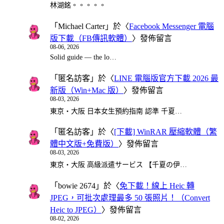
林湖銘。。。。。
「
Michael Carter
」於〈
Facebook Messenger 電腦
版下載（FB傳訊軟體）
〉發佈留言
08-06, 2026
Solid guide — the lo…
「
匿名訪客
」於〈
LINE 電腦版官方下載 2026 最
新版（Win+Mac 版）
〉發佈留言
08-03, 2026
東京・大阪 日本女生預約指南 認準 千夏…
「
匿名訪客
」於〈
[下載] WinRAR 壓縮軟體（繁
體中文版+免費版）
〉發佈留言
08-03, 2026
東京・大阪 高級派遣サービス 【千夏の伊…
「
bowie 2674
」於〈
免下載！線上 Heic 轉
JPEG，可批次處理最多 50 張照片！（Convert
Heic to JPEG）
〉發佈留言
08-02, 2026