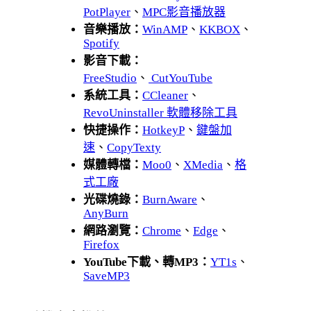
PotPlayer
、
MPC影音播放器
音樂播放：
WinAMP
、
KKBOX
、
Spotify
影音下載：
FreeStudio
、
CutYouTube
系統工具：
CCleaner
、
RevoUninstaller 軟體移除工具
快捷操作：
HotkeyP
、
鍵盤加
速
、
CopyTexty
媒體轉檔：
Moo0
、
XMedia
、
格
式工廠
光碟燒錄：
BurnAware
、
AnyBurn
網路瀏覽：
Chrome
、
Edge
、
Firefox
YouTube下載、轉MP3：
YT1s
、
SaveMP3