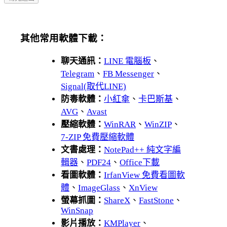
其他常用軟體下載：
聊天通訊：
LINE 電腦板
、
Telegram
、
FB Messenger
、
Signal(取代LINE)
防毒軟體：
小紅傘
、
卡巴斯基
、
AVG
、
Avast
壓縮軟體：
WinRAR
、
WinZIP
、
7-ZIP 免費壓縮軟體
文書處理：
NotePad++ 純文字編
輯器
、
PDF24
、
Office下載
看圖軟體：
IrfanView 免費看圖軟
體
、
ImageGlass
、
XnView
螢幕抓圖：
ShareX
、
FastStone
、
WinSnap
影片播放：
KMPlayer
、