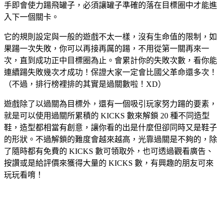
手即會使力踼飛罐子，必須讓罐子準確的落在目標圈中才能進
入下一個關卡。
它的規則設定與一般的遊戲不太一樣，沒有生命值的限制，如
果踼一次失敗，你可以再接再厲的踼，不用從第一關再來一
次，直到成功正中目標圈為止。會累計你的失敗次數，看你能
連續踼失敗幾次才成功！保證大家一定會比國父革命還多次！
（不過，排行榜裡排的其實是過關數啦！XD）
遊戲除了以過關為目標外，還有一個吸引玩家努力踼的要素，
就是可以使用過關所累積的 KICKS 數來解鎖 20 種不同造型
鞋，造型都相當有創意，讓你看的出是什麼但卻同時又是鞋子
的形狀。不過解鎖的難度會越來越高，光靠過關是不夠的，除
了隨時都有免費的 KICKS 數可領取外，也可透過觀看廣告、
按讚或是給評價來獲得大量的 KICKS 數，有興趣的朋友可來
玩玩看唷！