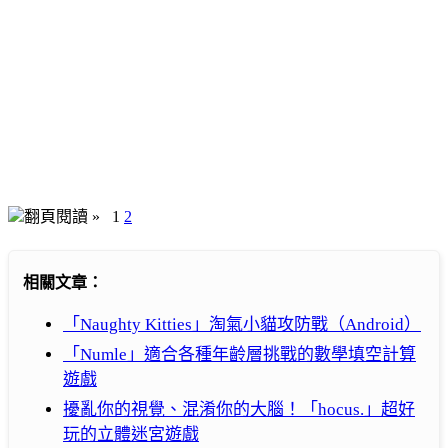
翻頁閱讀 »
1
2
相關文章：
「Naughty Kitties」淘氣小貓攻防戰（Android）
「Numle」適合各種年齡層挑戰的數學填空計算
遊戲
擾亂你的視覺、混淆你的大腦！「hocus.」超好
玩的立體迷宮遊戲