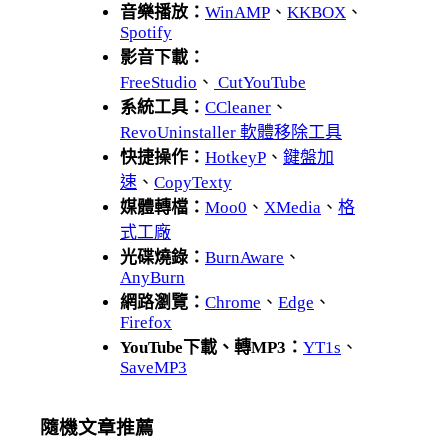
音樂播放：
WinAMP
、
KKBOX
、
Spotify
影音下載：
FreeStudio
、
CutYouTube
系統工具：
CCleaner
、
RevoUninstaller 軟體移除工具
快捷操作：
HotkeyP
、
鍵盤加
速
、
CopyTexty
媒體轉檔：
Moo0
、
XMedia
、
格
式工廠
光碟燒錄：
BurnAware
、
AnyBurn
網路瀏覽：
Chrome
、
Edge
、
Firefox
YouTube下載、轉MP3：
YT1s
、
SaveMP3
隨機文章推薦