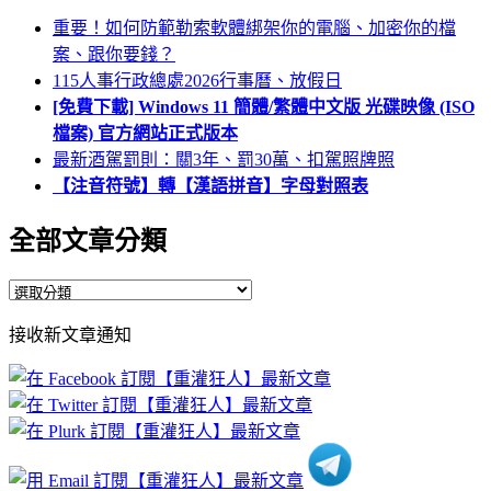
重要！如何防範勒索軟體綁架你的電腦、加密你的檔
案、跟你要錢？
115人事行政總處2026行事曆、放假日
[免費下載] Windows 11 簡體/繁體中文版 光碟映像 (ISO
檔案) 官方網站正式版本
最新酒駕罰則：關3年、罰30萬、扣駕照牌照
【注音符號】轉【漢語拼音】字母對照表
全部文章分類
全
部
接收新文章通知
文
章
分
類