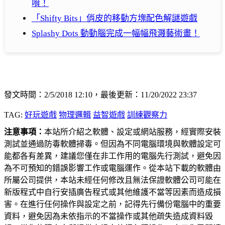
唷！
「Shifty Bits」俏皮的移動方塊配色解謎遊戲
Splashy Dots 動動腦完成一幅幅飛濺藝術畫！
發文時間：2/5/2018 12:10，最後更新：11/20/2022 23:37
TAG:
好玩遊戲
物理邏輯
益智遊戲
訓練觀察力
注意事項：
本站所介紹之軟體、設定或網站服務，經實際安裝
測試並通過防毒軟體掃毒。但因為不同電腦環境與軟體設定可
能都各有差異，建議您僅在非工作用的電腦先行測試，避免因
為不可預知的錯誤影響工作或電腦運作。從本站下載的軟體由
所屬公司提供，本站未經任何修改且無法保證軟體公司可能在
新版程式中自行安插廣告程式或其他維護不當等因素而造成損
害。在進行任何操作與設定之前，記得先行備份電腦中的重要
資料，避免因為未依指示的不當操作或其他疏失造成資料毀