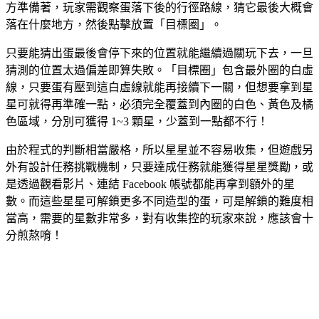
方準備著，玩家需觀察蛋落下後的行徑路線，猜它最後大概會
落在什麼地方，然後點擊放置「目標圈」。
只要能猜出蛋最後會停下來的位置就能繼續過關玩下去，一旦
猜測的位置太過偏差即算失敗。「目標圈」包含最外圈的白虛
線，只要蛋有壓到這白虛線就能再接續下一關，但想要拿到星
星可就得再準確一點，必須完全覆蓋到內圈的白色、黃色及橘
色區域，分別可獲得 1~3 顆星，少蓋到一點都不行！
由於程式的判斷相當嚴格，所以星星並不容易收集，但遊戲另
外有設計任務挑戰機制，只要達成任務就能獲得星星獎勵，或
是透過觀看影片、連結 Facebook 帳號都能再拿到額外的星
數。而這些星星可解鎖更多不同造型的蛋，可是解鎖的難度相
當高，需要的星數非常多，對有收集控的玩家來說，應該會十
分煎熬唷！