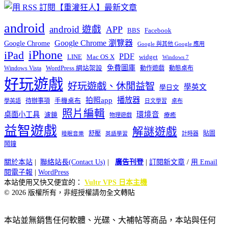
android
android 遊戲
APP
BBS
Facebook
Google Chrome 瀏覽器
Google Chrome
Google 與其他 Google 應用
iPhone
iPad
PDF
widget
LINE
Mac OS X
Windows 7
免費圖庫
Windows Vista
WordPress 網站架設
動作遊戲
動態桌布
好玩遊戲
好玩遊戲、休閒益智
學英文
學日文
播放器
拍照app
待辦事項
手機桌布
學英語
日文學習
桌布
照片編輯
桌面小工具
環境音
濾鏡
療癒
物理遊戲
益智遊戲
解謎遊戲
舒壓
貼圖
計時器
睡眠音樂
英語學習
鬧鐘
關於本站
|
聯絡站長(Contact Us)
|
廣告刊登
|
訂閱新文章
/
用 Email
閱電子報
|
WordPress
本站使用又快又便宜的：
Vultr VPS 日本主機
© 2026 版權所有，非經授權請勿全文轉貼
本站並無銷售任何軟體、光碟、大補帖等商品，本站與任何