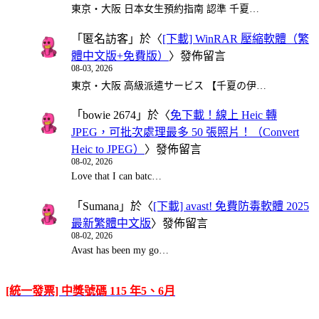
東京・大阪 日本女生預約指南 認準 千夏…
「
匿名訪客
」於〈
[下載] WinRAR 壓縮軟體（繁
體中文版+免費版）
〉發佈留言
08-03, 2026
東京・大阪 高級派遣サービス 【千夏の伊…
「
bowie 2674
」於〈
免下載！線上 Heic 轉
JPEG，可批次處理最多 50 張照片！（Convert
Heic to JPEG）
〉發佈留言
08-02, 2026
Love that I can batc…
「
Sumana
」於〈
[下載] avast! 免費防毒軟體 2025
最新繁體中文版
〉發佈留言
08-02, 2026
Avast has been my go…
[統一發票] 中獎號碼 115 年5、6月