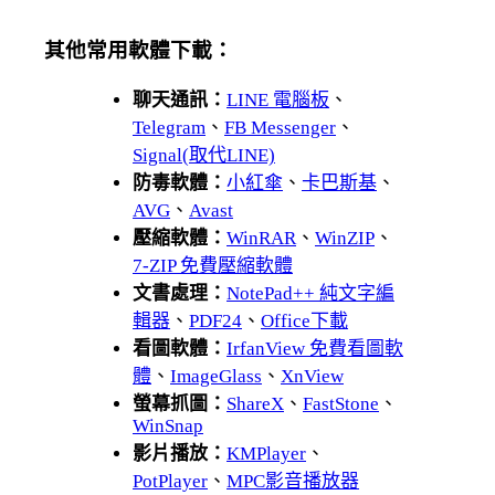
其他常用軟體下載：
聊天通訊：
LINE 電腦板
、
Telegram
、
FB Messenger
、
Signal(取代LINE)
防毒軟體：
小紅傘
、
卡巴斯基
、
AVG
、
Avast
壓縮軟體：
WinRAR
、
WinZIP
、
7-ZIP 免費壓縮軟體
文書處理：
NotePad++ 純文字編
輯器
、
PDF24
、
Office下載
看圖軟體：
IrfanView 免費看圖軟
體
、
ImageGlass
、
XnView
螢幕抓圖：
ShareX
、
FastStone
、
WinSnap
影片播放：
KMPlayer
、
PotPlayer
、
MPC影音播放器