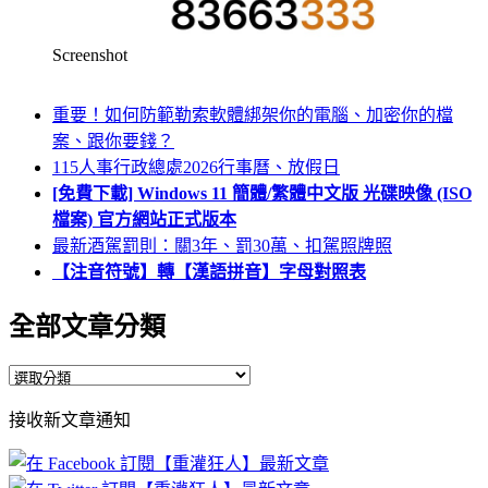
Screenshot
重要！如何防範勒索軟體綁架你的電腦、加密你的檔
案、跟你要錢？
115人事行政總處2026行事曆、放假日
[免費下載] Windows 11 簡體/繁體中文版 光碟映像 (ISO
檔案) 官方網站正式版本
最新酒駕罰則：關3年、罰30萬、扣駕照牌照
【注音符號】轉【漢語拼音】字母對照表
全部文章分類
全
部
接收新文章通知
文
章
分