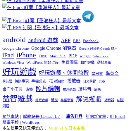
類
android
android 遊戲
APP
BBS
Facebook
Google Chrome 瀏覽器
Google Chrome
Google 與其他 Google 應用
iPhone
iPad
PDF
widget
LINE
Mac OS X
Windows 7
免費圖庫
Windows Vista
WordPress 網站架設
動作遊戲
動態桌布
好玩遊戲
好玩遊戲、休閒益智
學英文
學日文
播放器
拍照app
待辦事項
手機桌布
學英語
日文學習
桌布
照片編輯
桌面小工具
環境音
濾鏡
療癒
物理遊戲
益智遊戲
解謎遊戲
舒壓
貼圖
計時器
睡眠音樂
英語學習
鬧鐘
關於本站
|
聯絡站長(Contact Us)
|
廣告刊登
|
訂閱新文章
/
用 Email
閱電子報
|
WordPress
本站使用又快又便宜的：
Vultr VPS 日本主機