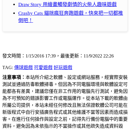
Draw Story 用繪畫觸發劇情的火柴人趣味遊戲
Crashy Cats 貓咪瘋狂奔跑遊戲，快來把一切都推
倒吧！
發文時間：1/15/2016 17:39，最後更新：11/9/2022 22:26
TAG:
傳球遊戲
可愛遊戲
好玩遊戲
注意事項：
本站所介紹之軟體、設定或網站服務，經實際安裝
測試並通過防毒軟體掃毒。但因為不同電腦環境與軟體設定可
能都各有差異，建議您僅在非工作用的電腦先行測試，避免因
為不可預知的錯誤影響工作或電腦運作。從本站下載的軟體由
所屬公司提供，本站未經任何修改且無法保證軟體公司可能在
新版程式中自行安插廣告程式或其他維護不當等因素而造成損
害。在進行任何操作與設定之前，記得先行備份電腦中的重要
資料，避免因為未依指示的不當操作或其他疏失造成資料毀