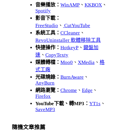
音樂播放：
WinAMP
、
KKBOX
、
Spotify
影音下載：
FreeStudio
、
CutYouTube
系統工具：
CCleaner
、
RevoUninstaller 軟體移除工具
快捷操作：
HotkeyP
、
鍵盤加
速
、
CopyTexty
媒體轉檔：
Moo0
、
XMedia
、
格
式工廠
光碟燒錄：
BurnAware
、
AnyBurn
網路瀏覽：
Chrome
、
Edge
、
Firefox
YouTube下載、轉MP3：
YT1s
、
SaveMP3
隨機文章推薦