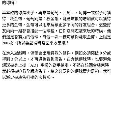
的球唷！
基本款的球是桃子，再來是葡萄、西瓜…，每傳一次桃子可獲
得 1 枚金幣，葡萄則是 2 枚金幣，隨著球數的增加就可以獲得
更多的金幣，金幣可以用來解鎖更多不同的好友組合，這些好
友兩兩一組都會搭配一個球種，在你沒開遊戲來玩的時候，他
們還是會努力的傳球，每傳一次一樣可幫你賺取金幣，上限是
200 枚，所以要記得時常回來收集哦！
在進入遊戲時，偶爾會出現特殊的條件，例如必須突破 0 分或
得到 3 分以上，才可避免看到廣告，在奔跑傳球時，也要避免
讓球被身上掛「AD」字樣的對手搶走，不然在該回合結束時
就必須被迫看全版廣告了，總之只要你的傳球實力足夠，就可
以減少被廣告打擾的次數啦～