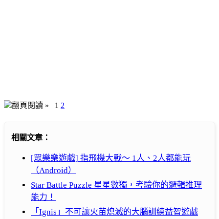
翻頁閱讀 »
1
2
相關文章：
[眾樂樂遊戲] 指飛機大戰～ 1人、2人都能玩
（Android）
Star Battle Puzzle 星星數獨，考驗你的邏輯推理
能力！
「Ignis」不可讓火苗熄滅的大腦訓練益智遊戲