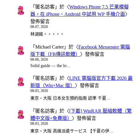
「
匿名訪客
」於〈
Windows Phone 7.5 芒果模擬
器，在 iPhone、Android 中試用 WP 手機介面
〉
發佈留言
08-07, 2026
林湖銘。。。。。
「
Michael Carter
」於〈
Facebook Messenger 電腦
版下載（FB傳訊軟體）
〉發佈留言
08-06, 2026
Solid guide — the lo…
「
匿名訪客
」於〈
LINE 電腦版官方下載 2026 最
新版（Win+Mac 版）
〉發佈留言
08-03, 2026
東京・大阪 日本女生預約指南 認準 千夏…
「
匿名訪客
」於〈
[下載] WinRAR 壓縮軟體（繁
體中文版+免費版）
〉發佈留言
08-03, 2026
東京・大阪 高級派遣サービス 【千夏の伊…