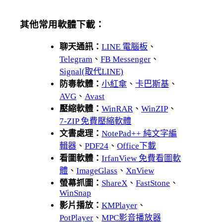
其他常用軟體下載：
聊天通訊：
LINE 電腦板
、
Telegram
、
FB Messenger
、
Signal(取代LINE)
防毒軟體：
小紅傘
、
卡巴斯基
、
AVG
、
Avast
壓縮軟體：
WinRAR
、
WinZIP
、
7-ZIP 免費壓縮軟體
文書處理：
NotePad++ 純文字編
輯器
、
PDF24
、
Office下載
看圖軟體：
IrfanView 免費看圖軟
體
、
ImageGlass
、
XnView
螢幕抓圖：
ShareX
、
FastStone
、
WinSnap
影片播放：
KMPlayer
、
PotPlayer
、
MPC影音播放器