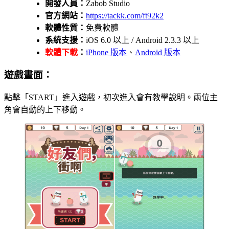
開發人員：
Zabob Studio
官方網站：
https://tackk.com/ft92k2
軟體性質：
免費軟體
系統支援：
iOS 6.0 以上 / Android 2.3.3 以上
軟體下載
：
iPhone 版本
、
Android 版本
遊戲畫面：
點擊「START」進入遊戲，初次進入會有教學說明。兩位主
角會自動的上下移動。