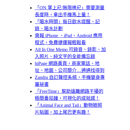
「ON 掌上尺/無限捲尺」需要測量
長度時，拿出手機馬上量！
「喝水時間」每日飲水提醒、記
錄、喝水計劃
爽報 iPhone 、iPad、Android 應用
程式，免費捷運報輕鬆看
All In One Memo 可錄音、錄影、加
入照片、純文字的全能備忘錄
hiPage 網路黃頁，商家電話、地
址、地圖、公司簡介…通通找得到
Zandra 自訂聲控系統，手機變身專
屬祕書
「FreeTime」幫助遠離網路干擾的
極簡番茄鐘，可視化的成就感！
「Animal Face and Tail」動物臉照
片貼圖，加上尾巴更有趣！