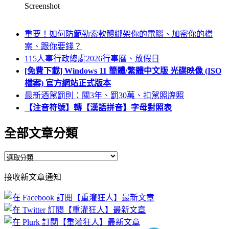
Screenshot
重要！如何防範勒索軟體綁架你的電腦、加密你的檔
案、跟你要錢？
115人事行政總處2026行事曆、放假日
[免費下載] Windows 11 簡體/繁體中文版 光碟映像 (ISO
檔案) 官方網站正式版本
最新酒駕罰則：關3年、罰30萬、扣駕照牌照
【注音符號】轉【漢語拼音】字母對照表
全部文章分類
全
部
接收新文章通知
文
章
分
類