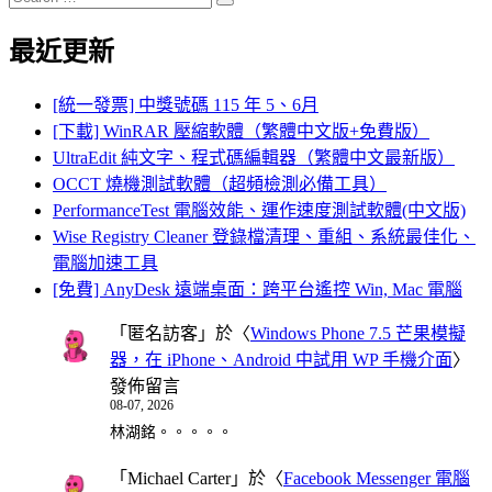
Search
for:
最近更新
[統一發票] 中獎號碼 115 年 5、6月
[下載] WinRAR 壓縮軟體（繁體中文版+免費版）
UltraEdit 純文字、程式碼編輯器（繁體中文最新版）
OCCT 燒機測試軟體（超頻檢測必備工具）
PerformanceTest 電腦效能、運作速度測試軟體(中文版)
Wise Registry Cleaner 登錄檔清理、重組、系統最佳化、
電腦加速工具
[免費] AnyDesk 遠端桌面：跨平台遙控 Win, Mac 電腦
「
匿名訪客
」於〈
Windows Phone 7.5 芒果模擬
器，在 iPhone、Android 中試用 WP 手機介面
〉
發佈留言
08-07, 2026
林湖銘。。。。。
「
Michael Carter
」於〈
Facebook Messenger 電腦