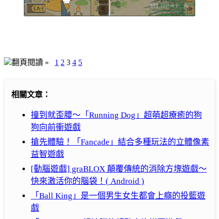
翻頁閱讀 »
1
2
3
4
5
相關文章：
撞到就歪腰～「Running Dog」超萌超療癒的狗
狗向前衝遊戲
搶先體驗！「Fancade」結合多種玩法的立體像素
益智遊戲
[動腦遊戲] graBLOX 顛覆傳統的消除方塊遊戲～
快來激活你的腦袋！( Android )
「Ball King」是一個男生女生都會上癮的投籃遊
戲