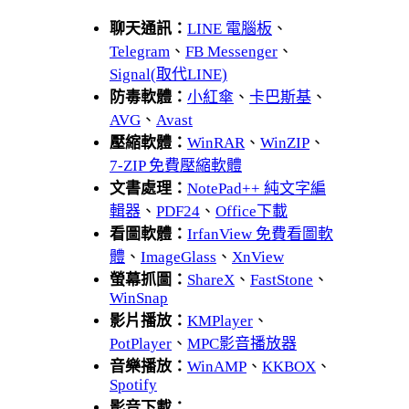
聊天通訊：
LINE 電腦板
、
Telegram
、
FB Messenger
、
Signal(取代LINE)
防毒軟體：
小紅傘
、
卡巴斯基
、
AVG
、
Avast
壓縮軟體：
WinRAR
、
WinZIP
、
7-ZIP 免費壓縮軟體
文書處理：
NotePad++ 純文字編
輯器
、
PDF24
、
Office下載
看圖軟體：
IrfanView 免費看圖軟
體
、
ImageGlass
、
XnView
螢幕抓圖：
ShareX
、
FastStone
、
WinSnap
影片播放：
KMPlayer
、
PotPlayer
、
MPC影音播放器
音樂播放：
WinAMP
、
KKBOX
、
Spotify
影音下載：