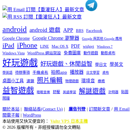
android
android 遊戲
APP
BBS
Facebook
Google Chrome 瀏覽器
Google Chrome
Google 與其他 Google 應用
iPhone
iPad
PDF
widget
LINE
Mac OS X
Windows 7
免費圖庫
Windows Vista
WordPress 網站架設
動作遊戲
動態桌布
好玩遊戲
好玩遊戲、休閒益智
學英文
學日文
播放器
拍照app
待辦事項
手機桌布
學英語
日文學習
桌布
照片編輯
桌面小工具
環境音
濾鏡
療癒
物理遊戲
益智遊戲
解謎遊戲
舒壓
貼圖
計時器
睡眠音樂
英語學習
鬧鐘
關於本站
|
聯絡站長(Contact Us)
|
廣告刊登
|
訂閱新文章
/
用 Email
閱電子報
|
WordPress
本站使用又快又便宜的：
Vultr VPS 日本主機
© 2026 版權所有，非經授權請勿全文轉貼