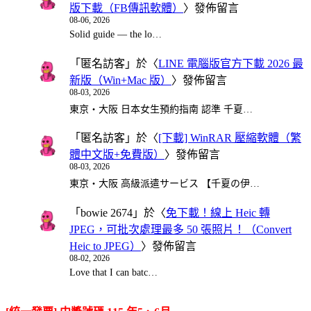
版下載（FB傳訊軟體）
〉發佈留言
08-06, 2026
Solid guide — the lo…
「
匿名訪客
」於〈
LINE 電腦版官方下載 2026 最
新版（Win+Mac 版）
〉發佈留言
08-03, 2026
東京・大阪 日本女生預約指南 認準 千夏…
「
匿名訪客
」於〈
[下載] WinRAR 壓縮軟體（繁
體中文版+免費版）
〉發佈留言
08-03, 2026
東京・大阪 高級派遣サービス 【千夏の伊…
「
bowie 2674
」於〈
免下載！線上 Heic 轉
JPEG，可批次處理最多 50 張照片！（Convert
Heic to JPEG）
〉發佈留言
08-02, 2026
Love that I can batc…