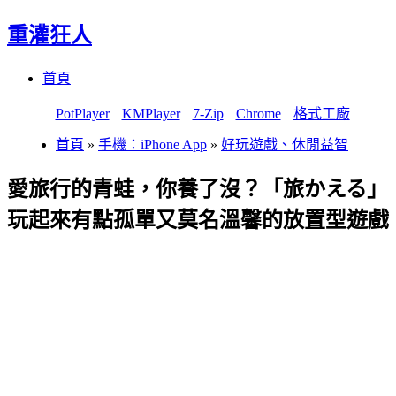
重灌狂人
Menu
Skip
首頁
to
content
PotPlayer
KMPlayer
7-Zip
Chrome
格式工廠
首頁
»
手機：iPhone App
»
好玩遊戲、休閒益智
愛旅行的青蛙，你養了沒？「旅かえる」
玩起來有點孤單又莫名溫馨的放置型遊戲