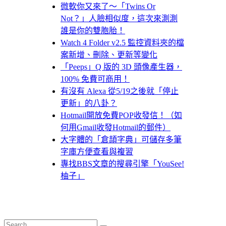
微軟你又來了～「Twins Or
Not？」人臉相似度，這次來測測
誰是你的雙胞胎！
Watch 4 Folder v2.5 監控資料夾的檔
案新增、刪除、更新等變化
「Peeps」Q 版的 3D 頭像產生器，
100% 免費可商用！
有沒有 Alexa 從5/19之後就「停止
更新」的八卦？
Hotmail開放免費POP收發信！（如
何用Gmail收發Hotmail的郵件）
大字體的「倉頡字典」可儲存多筆
字庫方便查看與複習
專找BBS文章的搜尋引擎「YouSee!
柚子」
Search