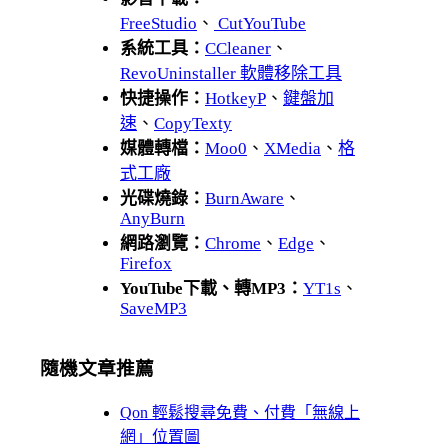
FreeStudio
、
CutYouTube
系統工具：
CCleaner
、
RevoUninstaller 軟體移除工具
快捷操作：
HotkeyP
、
鍵盤加
速
、
CopyTexty
媒體轉檔：
Moo0
、
XMedia
、
格
式工廠
光碟燒錄：
BurnAware
、
AnyBurn
網路瀏覽：
Chrome
、
Edge
、
Firefox
YouTube下載、轉MP3：
YT1s
、
SaveMP3
隨機文章推薦
Qon 輕鬆搜尋免費、付費「無線上
網」位置圖