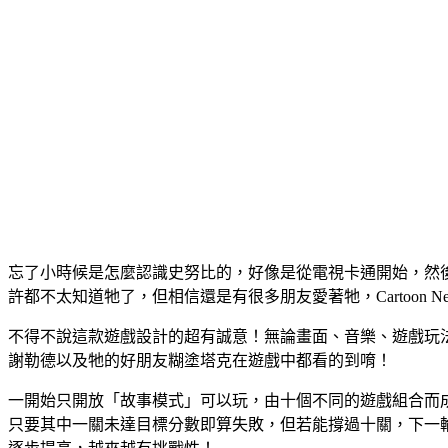
忘了小時候是怎麼認識史努比的，好像是從電視卡通開始，然
許都不太知道牠了，但相信還是有很多朋友愛著牠，Cartoon Netw
不得不說這款遊戲設計的超有誠意！無論畫面、音樂、遊戲玩
謝勒德以及牠的好朋友糊塗塔克在遊戲中都看的到唷！
一開始只開放「故事模式」可以玩，由十個不同的遊戲組合而
只要其中一關未達目標分數即算失敗，但若能撐過十關，下一輪的