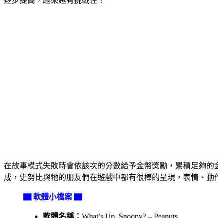
逐步提高，越來越有挑戰性！
在故事模式失敗時會依該次的分數給予金幣獎勵，累積足夠的
成，史努比與牠的朋友們在遊戲中都有很棒的呈現，表情、動
▇ 軟體小檔案 ▇
軟體名稱：
What’s Up, Snoopy? – Peanuts