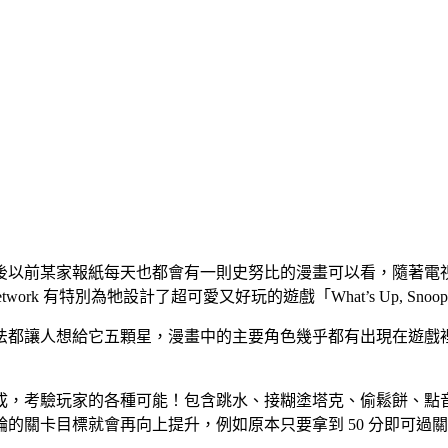
後以前某家報紙每天也都會有一則史努比的漫畫可以看，隨著電
ork 有特別為牠設計了超可愛又好玩的遊戲「What’s Up, Snoo
法都讓人想給它五顆星，漫畫中的主要角色幾乎都有出現在遊戲
成，考驗玩家的各種可能！包含跳水、接糊塗塔克、偷鬆餅、點
關卡目標就會再向上提升，例如原本只要拿到 50 分即可過關，