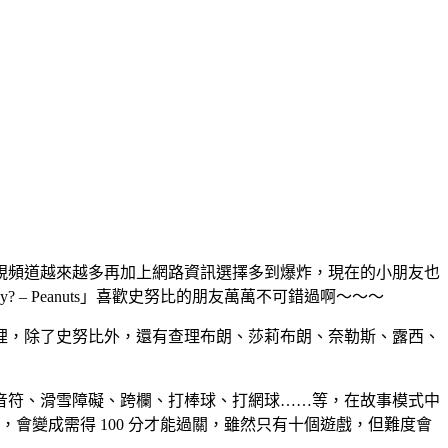
視頻道越來越多再加上網路資訊選擇多到爆炸，現在的小朋友也
py? – Peanuts」喜歡史努比的朋友萬萬不可錯過啊～～～
裡，除了史努比外，還有查理布朗、莎莉布朗、奈勒斯、露西、
音符、滑雪障礙、跨欄、打棒球、打網球……等，在故事模式中
會變成需得 100 分才能過關，雖然只有十個遊戲，但難度會