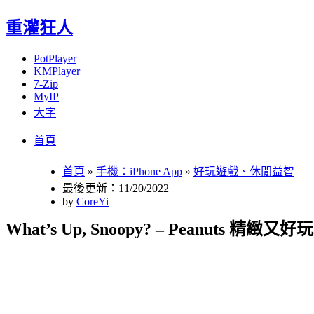
重灌狂人
PotPlayer
KMPlayer
7-Zip
MyIP
大字
Menu
Skip
首頁
to
content
首頁
»
手機：iPhone App
»
好玩遊戲、休閒益智
最後更新：11/20/2022
by
CoreYi
What’s Up, Snoopy? – Peanuts 