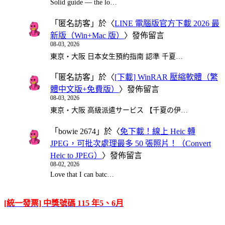
Solid guide — the lo…
「
匿名訪客
」於〈
LINE 電腦版官方下載 2026 最
新版（Win+Mac 版）
〉發佈留言
08-03, 2026
東京・大阪 日本女生預約指南 認準 千夏…
「
匿名訪客
」於〈
[下載] WinRAR 壓縮軟體（繁
體中文版+免費版）
〉發佈留言
08-03, 2026
東京・大阪 高級派遣サービス 【千夏の伊…
「
bowie 2674
」於〈
免下載！線上 Heic 轉
JPEG，可批次處理最多 50 張照片！（Convert
Heic to JPEG）
〉發佈留言
08-02, 2026
Love that I can batc…
[統一發票] 中獎號碼 115 年5、6月