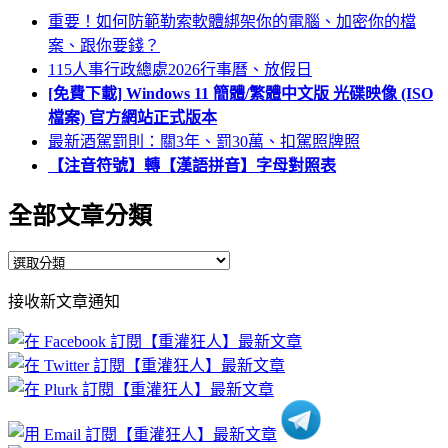
重要！如何防範勒索軟體綁架你的電腦、加密你的檔
案、跟你要錢？
115人事行政總處2026行事曆、放假日
[免費下載] Windows 11 簡體/繁體中文版 光碟映像 (ISO
檔案) 官方網站正式版本
最新酒駕罰則：關3年、罰30萬、扣駕照牌照
【注音符號】轉【漢語拼音】字母對照表
全部文章分類
全
部
接收新文章通知
文
章
分
類