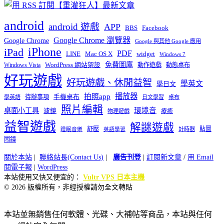
android
android 遊戲
APP
BBS
Facebook
Google Chrome 瀏覽器
Google Chrome
Google 與其他 Google 應用
iPhone
iPad
PDF
widget
LINE
Mac OS X
Windows 7
免費圖庫
Windows Vista
WordPress 網站架設
動作遊戲
動態桌布
好玩遊戲
好玩遊戲、休閒益智
學英文
學日文
播放器
拍照app
待辦事項
手機桌布
學英語
日文學習
桌布
照片編輯
桌面小工具
環境音
濾鏡
療癒
物理遊戲
益智遊戲
解謎遊戲
舒壓
貼圖
計時器
睡眠音樂
英語學習
鬧鐘
關於本站
|
聯絡站長(Contact Us)
|
廣告刊登
|
訂閱新文章
/
用 Email
閱電子報
|
WordPress
本站使用又快又便宜的：
Vultr VPS 日本主機
© 2026 版權所有，非經授權請勿全文轉貼
本站並無銷售任何軟體、光碟、大補帖等商品，本站與任何