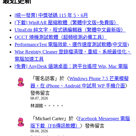
最近更新
[統一發票] 中獎號碼 115 年 5、6月
[下載] WinRAR 壓縮軟體（繁體中文版+免費版）
UltraEdit 純文字、程式碼編輯器（繁體中文最新版）
OCCT 燒機測試軟體（超頻檢測必備工具）
PerformanceTest 電腦效能、運作速度測試軟體(中文版)
Wise Registry Cleaner 登錄檔清理、重組、系統最佳化、
電腦加速工具
[免費] AnyDesk 遠端桌面：跨平台遙控 Win, Mac 電腦
「
匿名訪客
」於〈
Windows Phone 7.5 芒果模擬
器，在 iPhone、Android 中試用 WP 手機介面
〉
發佈留言
08-07, 2026
林湖銘。。。。。
「
Michael Carter
」於〈
Facebook Messenger 電腦
版下載（FB傳訊軟體）
〉發佈留言
08-06, 2026