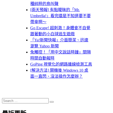
種純粹的鳥叫聲
[雨天預報] 有點曖昧的「Mr.
Umbrella!」看完還是不知道要不要
帶傘啊～
Go Escape! 超刺激！身體會不自覺
跟著動的小白球逃生遊戲
「Ya!新聞快報」介面簡潔、迅速
瀏覽 Yahoo 新聞
免觸控！「用中文說話時鐘」間隔
時間自動報時
GoPing 視覺化的網路連線檢測工具
[解決方法] 開機後 Windows 10 桌
面一直閃、沒法操作怎麼辦？
Search
Search
for: