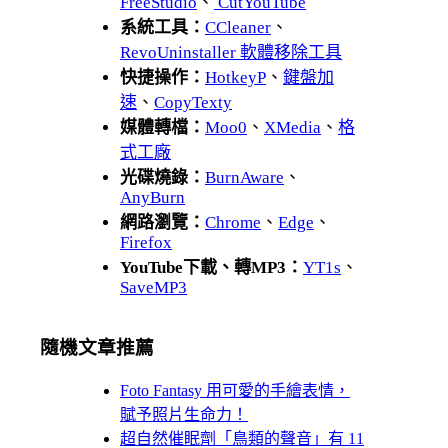
FreeStudio
、
CutYouTube
系統工具：
CCleaner
、
RevoUninstaller 軟體移除工具
快捷操作：
HotkeyP
、
鍵盤加
速
、
CopyTexty
媒體轉檔：
Moo0
、
XMedia
、
格
式工廠
光碟燒錄：
BurnAware
、
AnyBurn
網路瀏覽：
Chrome
、
Edge
、
Firefox
YouTube下載、轉MP3：
YT1s
、
SaveMP3
隨機文章推薦
Foto Fantasy 用可愛的手繪表情，
賦予照片生命力！
超自然催眠劑「鳥類的聲音」有 11