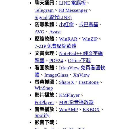
聊天通訊：
LINE 電腦板
、
Telegram
、
FB Messenger
、
Signal(取代LINE)
防毒軟體：
小紅傘
、
卡巴斯基
、
AVG
、
Avast
壓縮軟體：
WinRAR
、
WinZIP
、
7-ZIP 免費壓縮軟體
文書處理：
NotePad++ 純文字編
輯器
、
PDF24
、
Office下載
看圖軟體：
IrfanView 免費看圖軟
體
、
ImageGlass
、
XnView
螢幕抓圖：
ShareX
、
FastStone
、
WinSnap
影片播放：
KMPlayer
、
PotPlayer
、
MPC影音播放器
音樂播放：
WinAMP
、
KKBOX
、
Spotify
影音下載：