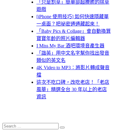
「只是割草」簡單卻超療癒的除草
遊戲
[iPhone 使用技巧] 如何快速隱藏單
一桌面？把祕密通通藏起來！
「Baby Pics & Collage」會自動換算
寶寶年齡的照片編輯器
I Miss My Bar 酒吧環境音產生器
「諧英」用中文名字幫你找出發音
類似的英文名
4K Video to MP3：將影片轉成聲音
檔
這次不吃口碑，改吃老店！「老店
風華」精選全台 30 年以上的老店
資訊
Search
Search
for: