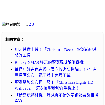
翻頁閱讀 »
1
2
3
相關文章：
用照片做卡片！「Christmas Deco」聖誕節照片
裝飾工具
Blocky XMAS 好玩的聖誕風味解謎遊戲
這個年好古色古香～國立故宮博物院 2019 年古
畫月曆桌布、電子賀卡免費下載
聖誕動態桌布再一發！「Christmas Lights HD
Wallpaper」這次掛聖誕燈在手機上！
「精靈玩轉相機」質感真不錯的聖誕節裝飾相機
App