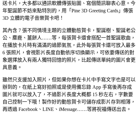
送卡片，大多都以通訊軟體傳張貼圖、寫個簡訊聊表心意。今
年聖誕節不妨來點特別的，用「Pine 3D Greeting Cards」傳張
3D 立體的電子音樂賀卡吧！
其內含 7 張不同情境主題的立體動態賀卡，聖誕樹、聖誕老公
公、麋鹿、薑餅人……等，每張賀卡還會搭配一首聖誕歌曲，
在播放卡片時有滿滿的過節氣氛，此外每張賀卡還可放入最多
6 張照片，會視影片長度自動依序切換顯示，可依要傳送的對
象選擇放入有兩人獨特回憶的照片，比起傳送單純的圖片會更
具意義。
雖然只支援加入照片，但如果你想在卡片中手寫文字也是可以
辦到的，在紙上寫好拍照或是使用備忘錄 App 手寫後再存成
圖片就可以放入了，不過影片長度大概都 15 秒左右，字數要
自己控制一下哦！製作好的動態賀卡可儲存成影片存到相簿，
再透過 Facebook、LINE、iMessage……等將祝福傳送出去。