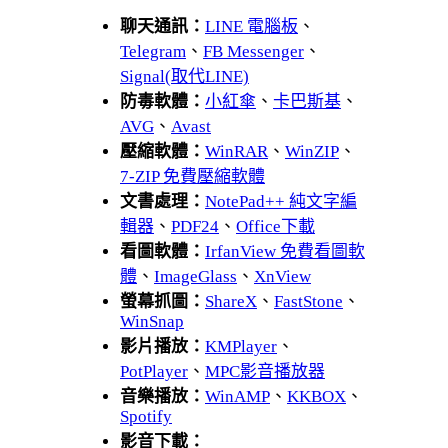
聊天通訊：
LINE 電腦板
、
Telegram
、
FB Messenger
、
Signal(取代LINE)
防毒軟體：
小紅傘
、
卡巴斯基
、
AVG
、
Avast
壓縮軟體：
WinRAR
、
WinZIP
、
7-ZIP 免費壓縮軟體
文書處理：
NotePad++ 純文字編
輯器
、
PDF24
、
Office下載
看圖軟體：
IrfanView 免費看圖軟
體
、
ImageGlass
、
XnView
螢幕抓圖：
ShareX
、
FastStone
、
WinSnap
影片播放：
KMPlayer
、
PotPlayer
、
MPC影音播放器
音樂播放：
WinAMP
、
KKBOX
、
Spotify
影音下載：