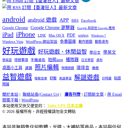
android
android 遊戲
APP
BBS
Facebook
Google Chrome 瀏覽器
Google Chrome
Google 與其他 Google 應用
iPhone
iPad
PDF
widget
LINE
Mac OS X
Windows 7
免費圖庫
Windows Vista
WordPress 網站架設
動作遊戲
動態桌布
好玩遊戲
好玩遊戲、休閒益智
學英文
學日文
播放器
拍照app
待辦事項
手機桌布
學英語
日文學習
桌布
照片編輯
桌面小工具
環境音
濾鏡
療癒
物理遊戲
益智遊戲
解謎遊戲
舒壓
貼圖
計時器
睡眠音樂
英語學習
鬧鐘
關於本站
|
聯絡站長(Contact Us)
|
廣告刊登
|
訂閱新文章
/
用 Email
閱電子報
|
WordPress
本站使用又快又便宜的：
Vultr VPS 日本主機
© 2026 版權所有，非經授權請勿全文轉貼
本站並無銷售任何軟體、光碟、大補帖等商品，本站與任何