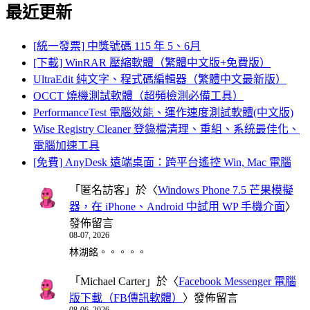
最近更新
[統一發票] 中獎號碼 115 年 5、6月
[下載] WinRAR 壓縮軟體（繁體中文版+免費版）
UltraEdit 純文字、程式碼編輯器（繁體中文最新版）
OCCT 燒機測試軟體（超頻檢測必備工具）
PerformanceTest 電腦效能、運作速度測試軟體(中文版)
Wise Registry Cleaner 登錄檔清理、重組、系統最佳化、
電腦加速工具
[免費] AnyDesk 遠端桌面：跨平台遙控 Win, Mac 電腦
「
匿名訪客
」於〈
Windows Phone 7.5 芒果模擬
器，在 iPhone、Android 中試用 WP 手機介面
〉
發佈留言
08-07, 2026
林湖銘。。。。。
「
Michael Carter
」於〈
Facebook Messenger 電腦
版下載（FB傳訊軟體）
〉發佈留言
08-06, 2026