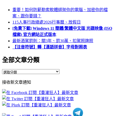
重要！如何防範勒索軟體綁架你的電腦、加密你的檔
案、跟你要錢？
115人事行政總處2026行事曆、放假日
[免費下載] Windows 11 簡體/繁體中文版 光碟映像 (ISO
檔案) 官方網站正式版本
最新酒駕罰則：關3年、罰30萬、扣駕照牌照
【注音符號】轉【漢語拼音】字母對照表
全部文章分類
全
部
接收新文章通知
文
章
分
類