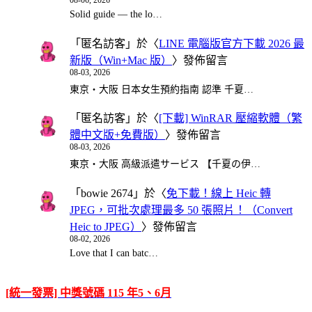
Solid guide — the lo…
「
匿名訪客
」於〈
LINE 電腦版官方下載 2026 最
新版（Win+Mac 版）
〉發佈留言
08-03, 2026
東京・大阪 日本女生預約指南 認準 千夏…
「
匿名訪客
」於〈
[下載] WinRAR 壓縮軟體（繁
體中文版+免費版）
〉發佈留言
08-03, 2026
東京・大阪 高級派遣サービス 【千夏の伊…
「
bowie 2674
」於〈
免下載！線上 Heic 轉
JPEG，可批次處理最多 50 張照片！（Convert
Heic to JPEG）
〉發佈留言
08-02, 2026
Love that I can batc…
[統一發票] 中獎號碼 115 年5、6月