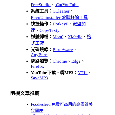
FreeStudio
、
CutYouTube
系統工具：
CCleaner
、
RevoUninstaller 軟體移除工具
快捷操作：
HotkeyP
、
鍵盤加
速
、
CopyTexty
媒體轉檔：
Moo0
、
XMedia
、
格
式工廠
光碟燒錄：
BurnAware
、
AnyBurn
網路瀏覽：
Chrome
、
Edge
、
Firefox
YouTube下載、轉MP3：
YT1s
、
SaveMP3
隨機文章推薦
Foodiesfeed 免費可商用的高畫質美
食圖庫