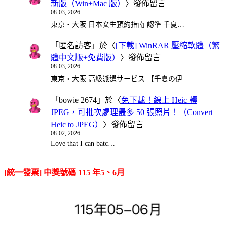
新版（Win+Mac 版）
〉發佈留言
08-03, 2026
東京・大阪 日本女生預約指南 認準 千夏…
「
匿名訪客
」於〈
[下載] WinRAR 壓縮軟體（繁
體中文版+免費版）
〉發佈留言
08-03, 2026
東京・大阪 高級派遣サービス 【千夏の伊…
「
bowie 2674
」於〈
免下載！線上 Heic 轉
JPEG，可批次處理最多 50 張照片！（Convert
Heic to JPEG）
〉發佈留言
08-02, 2026
Love that I can batc…
[統一發票] 中獎號碼 115 年5、6月