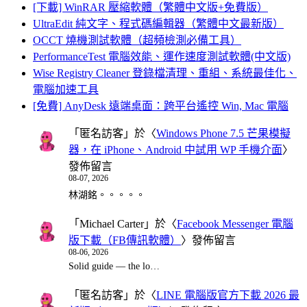
[下載] WinRAR 壓縮軟體（繁體中文版+免費版）
UltraEdit 純文字、程式碼編輯器（繁體中文最新版）
OCCT 燒機測試軟體（超頻檢測必備工具）
PerformanceTest 電腦效能、運作速度測試軟體(中文版)
Wise Registry Cleaner 登錄檔清理、重組、系統最佳化、
電腦加速工具
[免費] AnyDesk 遠端桌面：跨平台遙控 Win, Mac 電腦
「
匿名訪客
」於〈
Windows Phone 7.5 芒果模擬
器，在 iPhone、Android 中試用 WP 手機介面
〉
發佈留言
08-07, 2026
林湖銘。。。。。
「
Michael Carter
」於〈
Facebook Messenger 電腦
版下載（FB傳訊軟體）
〉發佈留言
08-06, 2026
Solid guide — the lo…
「
匿名訪客
」於〈
LINE 電腦版官方下載 2026 最