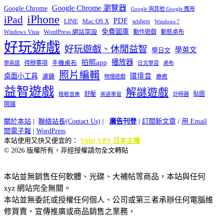
Google Chrome 瀏覽器
Google Chrome
Google 與其他 Google 應用
iPhone
iPad
PDF
widget
LINE
Mac OS X
Windows 7
免費圖庫
Windows Vista
WordPress 網站架設
動作遊戲
動態桌布
好玩遊戲
好玩遊戲、休閒益智
學英文
學日文
播放器
拍照app
待辦事項
手機桌布
學英語
日文學習
桌布
照片編輯
桌面小工具
環境音
濾鏡
療癒
物理遊戲
益智遊戲
解謎遊戲
舒壓
貼圖
計時器
睡眠音樂
英語學習
鬧鐘
關於本站
|
聯絡站長(Contact Us)
|
廣告刊登
|
訂閱新文章
/
用 Email
閱電子報
|
WordPress
本站使用又快又便宜的：
Vultr VPS 日本主機
© 2026 版權所有，非經授權請勿全文轉貼
本站並無銷售任何軟體、光碟、大補帖等商品，本站與任何
xyz 網站完全無關。
本站並無委託或授權任何個人、公司或第三者承辦任何電腦維
修買賣、宣傳推廣或商品銷售之業務，