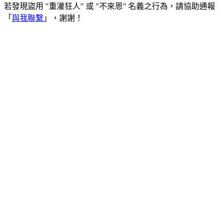
若發現盜用 "重灌狂人" 或 "不來恩" 名義之行為，請協助通報
「
與我聯繫
」，謝謝！