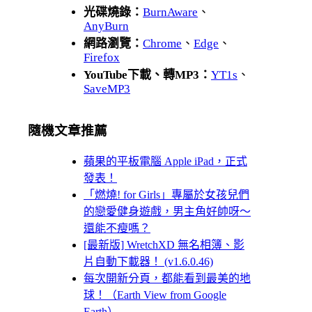
光碟燒錄：
BurnAware
、
AnyBurn
網路瀏覽：
Chrome
、
Edge
、
Firefox
YouTube下載、轉MP3：
YT1s
、
SaveMP3
隨機文章推薦
蘋果的平板電腦 Apple iPad，正式
發表！
「燃燒! for Girls」專屬於女孩兒們
的戀愛健身遊戲，男主角好帥呀～
還能不瘦嗎？
[最新版] WretchXD 無名相簿、影
片自動下載器！ (v1.6.0.46)
每次開新分頁，都能看到最美的地
球！（Earth View from Google
Earth）