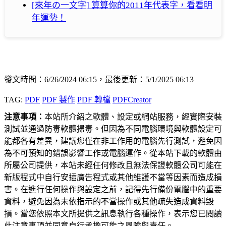
[來年の一文字] 算算你的2011年代表字，看看明
年運勢！
發文時間：6/26/2024 06:15，最後更新：5/1/2025 06:13
TAG:
PDF
PDF 製作
PDF 轉檔
PDFCreator
注意事項：
本站所介紹之軟體、設定或網站服務，經實際安裝
測試並通過防毒軟體掃毒。但因為不同電腦環境與軟體設定可
能都各有差異，建議您僅在非工作用的電腦先行測試，避免因
為不可預知的錯誤影響工作或電腦運作。從本站下載的軟體由
所屬公司提供，本站未經任何修改且無法保證軟體公司可能在
新版程式中自行安插廣告程式或其他維護不當等因素而造成損
害。在進行任何操作與設定之前，記得先行備份電腦中的重要
資料，避免因為未依指示的不當操作或其他疏失造成資料毀
損。當您依照本文所提供之訊息執行各種操作，表示您已閱讀
此注意事項並同意自行承擔可能之風險與責任。