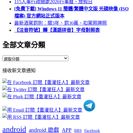
115人事行政總處2026行事曆、放假日
[免費下載] Windows 11 簡體/繁體中文版 光碟映像 (ISO
檔案) 官方網站正式版本
最新酒駕罰則：關3年、罰30萬、扣駕照牌照
【注音符號】轉【漢語拼音】字母對照表
全部文章分類
全
部
接收新文章通知
文
章
分
類
android
android 遊戲
APP
BBS
Facebook