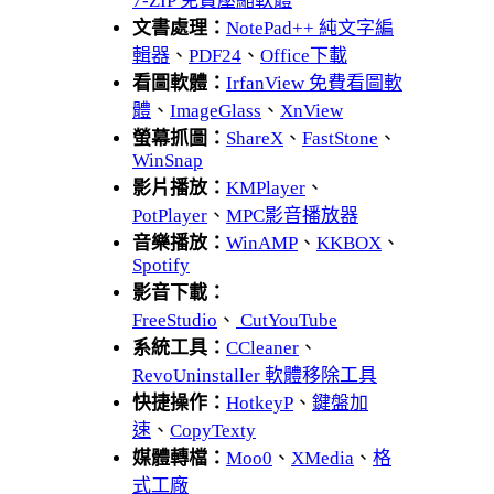
7-ZIP 免費壓縮軟體
文書處理：
NotePad++ 純文字編
輯器
、
PDF24
、
Office下載
看圖軟體：
IrfanView 免費看圖軟
體
、
ImageGlass
、
XnView
螢幕抓圖：
ShareX
、
FastStone
、
WinSnap
影片播放：
KMPlayer
、
PotPlayer
、
MPC影音播放器
音樂播放：
WinAMP
、
KKBOX
、
Spotify
影音下載：
FreeStudio
、
CutYouTube
系統工具：
CCleaner
、
RevoUninstaller 軟體移除工具
快捷操作：
HotkeyP
、
鍵盤加
速
、
CopyTexty
媒體轉檔：
Moo0
、
XMedia
、
格
式工廠