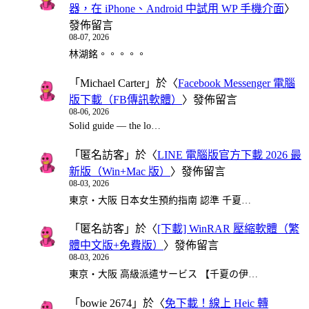
器，在 iPhone、Android 中試用 WP 手機介面
〉
發佈留言
08-07, 2026
林湖銘。。。。。
「
Michael Carter
」於〈
Facebook Messenger 電腦
版下載（FB傳訊軟體）
〉發佈留言
08-06, 2026
Solid guide — the lo…
「
匿名訪客
」於〈
LINE 電腦版官方下載 2026 最
新版（Win+Mac 版）
〉發佈留言
08-03, 2026
東京・大阪 日本女生預約指南 認準 千夏…
「
匿名訪客
」於〈
[下載] WinRAR 壓縮軟體（繁
體中文版+免費版）
〉發佈留言
08-03, 2026
東京・大阪 高級派遣サービス 【千夏の伊…
「
bowie 2674
」於〈
免下載！線上 Heic 轉