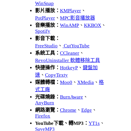
WinSnap
影片播放：
KMPlayer
、
PotPlayer
、
MPC影音播放器
音樂播放：
WinAMP
、
KKBOX
、
Spotify
影音下載：
FreeStudio
、
CutYouTube
系統工具：
CCleaner
、
RevoUninstaller 軟體移除工具
快捷操作：
HotkeyP
、
鍵盤加
速
、
CopyTexty
媒體轉檔：
Moo0
、
XMedia
、
格
式工廠
光碟燒錄：
BurnAware
、
AnyBurn
網路瀏覽：
Chrome
、
Edge
、
Firefox
YouTube下載、轉MP3：
YT1s
、
SaveMP3