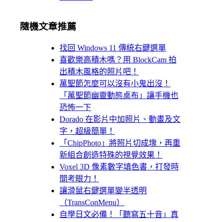
隨機文章推薦
找回 Windows 11 傳統右鍵選單
喜歡樂高積木嗎？用 BlockCam 拍
出積木風格的照片吧！
萬聖節怎麼可以沒有小鬼出沒！
「萬聖節幽靈動態桌布」讓手機也
恐怖一下
Dorado 在影片中加照片、動畫及文
字，超級簡單！
「ChipPhoto」將照片切成塊，再重
新組合創造特殊的視覺效果！
Voxel 3D 像素數字填色書，打發時
間考眼力！
讓滑鼠右鍵選單變半透明
（TransConMenu）
自學日文必備！「聽寫五十音」真