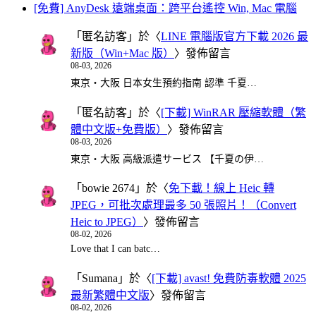
[免費] AnyDesk 遠端桌面：跨平台遙控 Win, Mac 電腦
「
匿名訪客
」於〈
LINE 電腦版官方下載 2026 最
新版（Win+Mac 版）
〉發佈留言
08-03, 2026
東京・大阪 日本女生預約指南 認準 千夏…
「
匿名訪客
」於〈
[下載] WinRAR 壓縮軟體（繁
體中文版+免費版）
〉發佈留言
08-03, 2026
東京・大阪 高級派遣サービス 【千夏の伊…
「
bowie 2674
」於〈
免下載！線上 Heic 轉
JPEG，可批次處理最多 50 張照片！（Convert
Heic to JPEG）
〉發佈留言
08-02, 2026
Love that I can batc…
「
Sumana
」於〈
[下載] avast! 免費防毒軟體 2025
最新繁體中文版
〉發佈留言
08-02, 2026