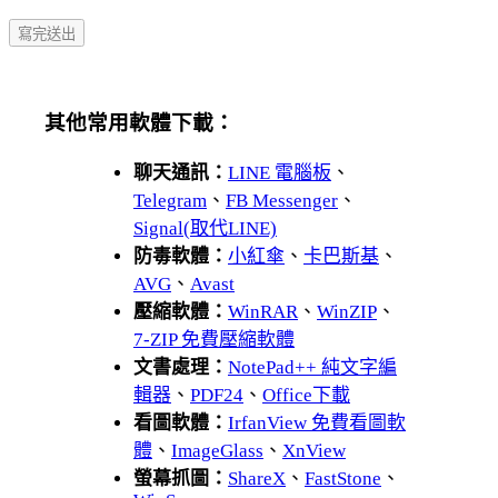
其他常用軟體下載：
聊天通訊：
LINE 電腦板
、
Telegram
、
FB Messenger
、
Signal(取代LINE)
防毒軟體：
小紅傘
、
卡巴斯基
、
AVG
、
Avast
壓縮軟體：
WinRAR
、
WinZIP
、
7-ZIP 免費壓縮軟體
文書處理：
NotePad++ 純文字編
輯器
、
PDF24
、
Office下載
看圖軟體：
IrfanView 免費看圖軟
體
、
ImageGlass
、
XnView
螢幕抓圖：
ShareX
、
FastStone
、