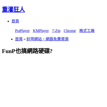
重灌狂人
Menu
Skip
首頁
to
content
PotPlayer
KMPlayer
7-Zip
Chrome
格式工廠
首頁
»
好用網站、網路免費資源
FunP也搞網路硬碟?