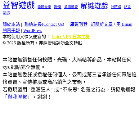
益智遊戲
解謎遊戲
舒壓
貼圖
計時器
睡眠音樂
英語學習
鬧鐘
關於本站
|
聯絡站長(Contact Us)
|
廣告刊登
|
訂閱新文章
/
用 Email
閱電子報
|
WordPress
本站使用又快又便宜的：
Vultr VPS 日本主機
© 2026 版權所有，非經授權請勿全文轉貼
本站並無銷售任何軟體、光碟、大補帖等商品，本站與任何
xyz 網站完全無關。
本站並無委託或授權任何個人、公司或第三者承辦任何電腦維
修買賣、宣傳推廣或商品銷售之業務，
若發現盜用 "重灌狂人" 或 "不來恩" 名義之行為，請協助通報
「
與我聯繫
」，謝謝！