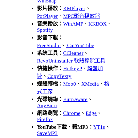
WinSnap
影片播放：
KMPlayer
、
PotPlayer
、
MPC影音播放器
音樂播放：
WinAMP
、
KKBOX
、
Spotify
影音下載：
FreeStudio
、
CutYouTube
系統工具：
CCleaner
、
RevoUninstaller 軟體移除工具
快捷操作：
HotkeyP
、
鍵盤加
速
、
CopyTexty
媒體轉檔：
Moo0
、
XMedia
、
格
式工廠
光碟燒錄：
BurnAware
、
AnyBurn
網路瀏覽：
Chrome
、
Edge
、
Firefox
YouTube下載、轉MP3：
YT1s
、
SaveMP3