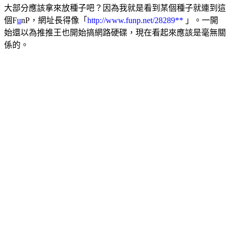
大部分應該拿來放種子吧？因為我就是看到某個種子就連到這
個F
u
nP，網址長得像「
http://www.funp.net/28289**
」。一開
始還以為推推王也開始搞網路硬碟，現在看起來應該是毫無關
係的。