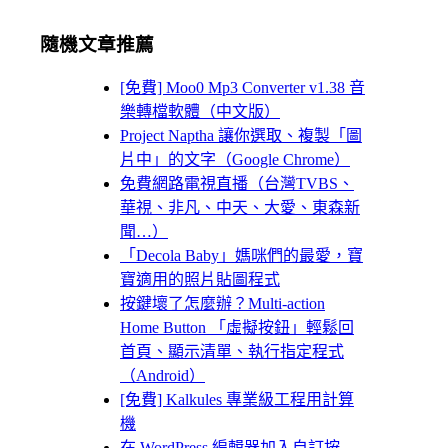
隨機文章推薦
[免費] Moo0 Mp3 Converter v1.38 音
樂轉檔軟體（中文版）
Project Naptha 讓你選取、複製「圖
片中」的文字（Google Chrome）
免費網路電視直播（台灣TVBS、
華視、非凡、中天、大愛、東森新
聞…）
「Decola Baby」媽咪們的最愛，寶
寶適用的照片貼圖程式
按鍵壞了怎麼辦？Multi-action
Home Button 「虛擬按鈕」輕鬆回
首頁、顯示清單、執行指定程式
（Android）
[免費] Kalkules 專業級工程用計算
機
在 WordPress 編輯器加入自訂按