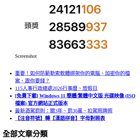
Screenshot
重要！如何防範勒索軟體綁架你的電腦、加密你的檔
案、跟你要錢？
115人事行政總處2026行事曆、放假日
[免費下載] Windows 11 簡體/繁體中文版 光碟映像 (ISO
檔案) 官方網站正式版本
最新酒駕罰則：關3年、罰30萬、扣駕照牌照
【注音符號】轉【漢語拼音】字母對照表
全部文章分類