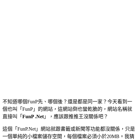
不知道哪個FunP先、哪個後？還是都是同一家？今天看到一
個也叫「FunP」的網站，這網站倒也蠻乾脆的，網站名稱就
直接叫「
FunP .Net
」，應該跟推推王沒關係吧？
這個「FunP.Net」網站就跟書籤或新聞等功能都沒關係，只是
一個單純的小檔案儲存空間，每個檔案必須小於20MB。我猜