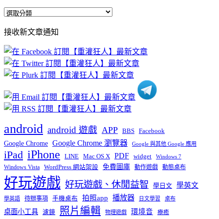
全
部
接收新文章通知
文
章
分
類
android
android 遊戲
APP
BBS
Facebook
Google Chrome 瀏覽器
Google Chrome
Google 與其他 Google 應用
iPhone
iPad
PDF
widget
LINE
Mac OS X
Windows 7
免費圖庫
Windows Vista
WordPress 網站架設
動作遊戲
動態桌布
好玩遊戲
好玩遊戲、休閒益智
學英文
學日文
播放器
拍照app
待辦事項
手機桌布
學英語
日文學習
桌布
照片編輯
桌面小工具
環境音
濾鏡
療癒
物理遊戲