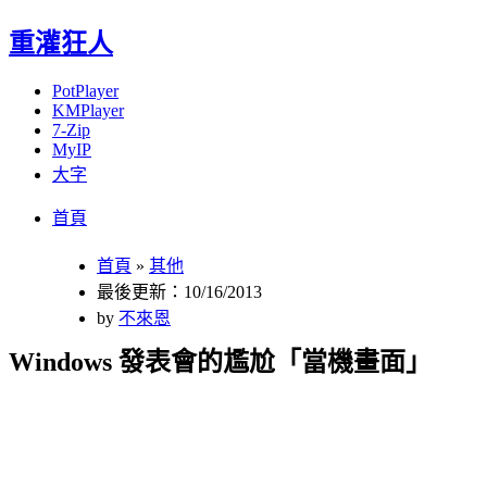
重灌狂人
PotPlayer
KMPlayer
7-Zip
MyIP
大字
Menu
Skip
首頁
to
content
首頁
»
其他
最後更新：10/16/2013
by
不來恩
Windows 發表會的尷尬「當機畫面」