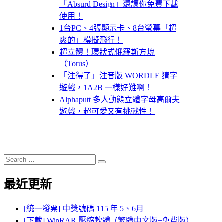
「Absurd Design」還讓你免費下載
使用！
1台PC、4張顯示卡、8台螢幕「超
爽的」模擬飛行！
超立體！環狀式俄羅斯方塊
（Torus）
「注得了」注音版 WORDLE 猜字
遊戲，1A2B 一樣好難啊！
Alphaputt 多人動態立體字母高爾夫
遊戲，超可愛又有挑戰性！
Search
Search
for:
最近更新
[統一發票] 中獎號碼 115 年 5、6月
[下載] WinRAR 壓縮軟體（繁體中文版+免費版）