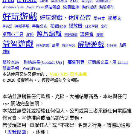
PDF
widget
LINE
Mac OS X
Windows 7
免費圖庫
Windows Vista
WordPress 網站架設
動作遊戲
動態桌布
好玩遊戲
好玩遊戲、休閒益智
學英文
學日文
播放器
拍照app
待辦事項
手機桌布
學英語
日文學習
桌布
照片編輯
桌面小工具
環境音
濾鏡
療癒
物理遊戲
益智遊戲
解謎遊戲
舒壓
貼圖
計時器
睡眠音樂
英語學習
鬧鐘
關於本站
|
聯絡站長(Contact Us)
|
廣告刊登
|
訂閱新文章
/
用 Email
閱電子報
|
WordPress
本站使用又快又便宜的：
Vultr VPS 日本主機
© 2026 版權所有，非經授權請勿全文轉貼
本站並無銷售任何軟體、光碟、大補帖等商品，本站與任何
xyz 網站完全無關。
本站並無委託或授權任何個人、公司或第三者承辦任何電腦維
修買賣、宣傳推廣或商品銷售之業務，
若發現盜用 "重灌狂人" 或 "不來恩" 名義之行為，請協助通報
「
與我聯繫
」，謝謝！