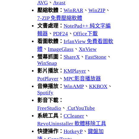
AVG
、
Avast
壓縮軟體：
WinRAR
、
WinZIP
、
7-ZIP 免費壓縮軟體
文書處理：
NotePad++ 純文字編
輯器
、
PDF24
、
Office下載
看圖軟體：
IrfanView 免費看圖軟
體
、
ImageGlass
、
XnView
螢幕抓圖：
ShareX
、
FastStone
、
WinSnap
影片播放：
KMPlayer
、
PotPlayer
、
MPC影音播放器
音樂播放：
WinAMP
、
KKBOX
、
Spotify
影音下載：
FreeStudio
、
CutYouTube
系統工具：
CCleaner
、
RevoUninstaller 軟體移除工具
快捷操作：
HotkeyP
、
鍵盤加