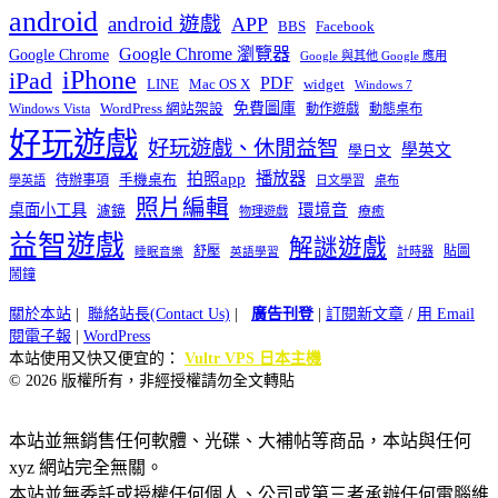
android
android 遊戲
APP
BBS
Facebook
Google Chrome 瀏覽器
Google Chrome
Google 與其他 Google 應用
iPhone
iPad
PDF
widget
LINE
Mac OS X
Windows 7
免費圖庫
Windows Vista
WordPress 網站架設
動作遊戲
動態桌布
好玩遊戲
好玩遊戲、休閒益智
學英文
學日文
播放器
拍照app
待辦事項
手機桌布
學英語
日文學習
桌布
照片編輯
桌面小工具
環境音
濾鏡
療癒
物理遊戲
益智遊戲
解謎遊戲
舒壓
貼圖
計時器
睡眠音樂
英語學習
鬧鐘
關於本站
|
聯絡站長(Contact Us)
|
廣告刊登
|
訂閱新文章
/
用 Email
閱電子報
|
WordPress
本站使用又快又便宜的：
Vultr VPS 日本主機
© 2026 版權所有，非經授權請勿全文轉貼
本站並無銷售任何軟體、光碟、大補帖等商品，本站與任何
xyz 網站完全無關。
本站並無委託或授權任何個人、公司或第三者承辦任何電腦維