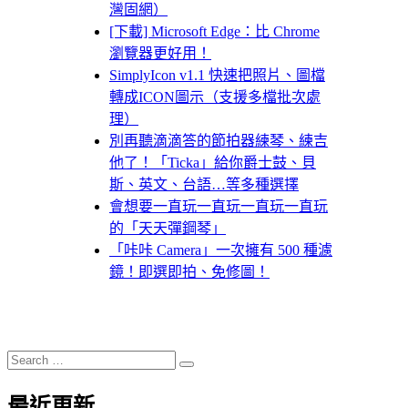
灣固網）
[下載] Microsoft Edge：比 Chrome
瀏覽器更好用！
SimplyIcon v1.1 快速把照片、圖檔
轉成ICON圖示（支援多檔批次處
理）
別再聽滴滴答的節拍器練琴、練吉
他了！「Ticka」給你爵士鼓、貝
斯、英文、台語…等多種選擇
會想要一直玩一直玩一直玩一直玩
的「天天彈鋼琴」
「咔咔 Camera」一次擁有 500 種濾
鏡！即選即拍、免修圖！
Search
Search
for:
最近更新