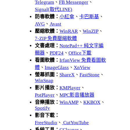
Telegram
、
FB Messenger
、
Signal(取代LINE)
防毒軟體：
小紅傘
、
卡巴斯基
、
AVG
、
Avast
壓縮軟體：
WinRAR
、
WinZIP
、
7-ZIP 免費壓縮軟體
文書處理：
NotePad++ 純文字編
輯器
、
PDF24
、
Office下載
看圖軟體：
IrfanView 免費看圖軟
體
、
ImageGlass
、
XnView
螢幕抓圖：
ShareX
、
FastStone
、
WinSnap
影片播放：
KMPlayer
、
PotPlayer
、
MPC影音播放器
音樂播放：
WinAMP
、
KKBOX
、
Spotify
影音下載：
FreeStudio
、
CutYouTube
系統工具：
CCleaner
、