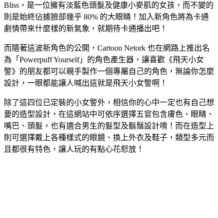
Bliss，是一位擁有淡藍色頭髮及健康小麥肌的女孩，而不變的
則是始終佔據臉部幾乎 80% 的大眼睛！加入新角色將為卡通
劇情帶來什麼樣的新氣象，就期待卡通播出吧！
而隨著這波新角色的公開，Cartoon Netork 也在網路上推出名
為「Powerpuff Yourself」的角色產生器，讓喜歡《飛天小女
警》的朋友都可以親手製作一個專屬自己的角色，無論你怎麼
設計，一眼都能讓人喊出這就是飛天小女警啊！
除了這四位已定裝的小女警外，相信你的心中一定也有自己想
要的造型設計，在這網站中可依序選擇五官包含膚色、眼睛、
嘴巴、頭髮，也有適合男生的髮型及鬍鬚設計唷！而在造型上
則可選擇戴上各種樣式的眼鏡、換上外衣及鞋子，類型多元而
且都很有特色，讓人玩的有點心花怒放！