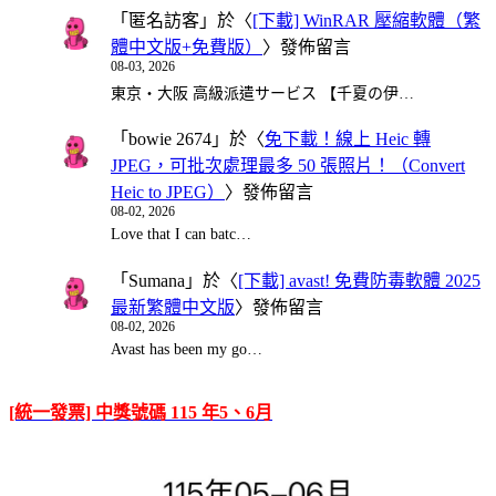
「
匿名訪客
」於〈
[下載] WinRAR 壓縮軟體（繁
體中文版+免費版）
〉發佈留言
08-03, 2026
東京・大阪 高級派遣サービス 【千夏の伊…
「
bowie 2674
」於〈
免下載！線上 Heic 轉
JPEG，可批次處理最多 50 張照片！（Convert
Heic to JPEG）
〉發佈留言
08-02, 2026
Love that I can batc…
「
Sumana
」於〈
[下載] avast! 免費防毒軟體 2025
最新繁體中文版
〉發佈留言
08-02, 2026
Avast has been my go…
[統一發票] 中獎號碼 115 年5、6月