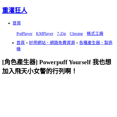
重灌狂人
Menu
Skip
首頁
to
content
PotPlayer
KMPlayer
7-Zip
Chrome
格式工廠
首頁
»
好用網站、網路免費資源
»
各種產生器、製造
機
[角色產生器] Powerpuff Yourself 我也想
加入飛天小女警的行列啊！