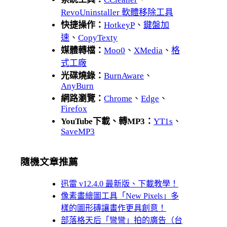
RevoUninstaller 軟體移除工具
快捷操作：
HotkeyP
、
鍵盤加
速
、
CopyTexty
媒體轉檔：
Moo0
、
XMedia
、
格
式工廠
光碟燒錄：
BurnAware
、
AnyBurn
網路瀏覽：
Chrome
、
Edge
、
Firefox
YouTube下載、轉MP3：
YT1s
、
SaveMP3
隨機文章推薦
迅雷 v12.4.0 最新版、下載教學！
像素畫繪圖工具「New Pixels」多
樣的圖形磚讓畫作更具創意！
部落格天后「彎彎」拍的廣告（台