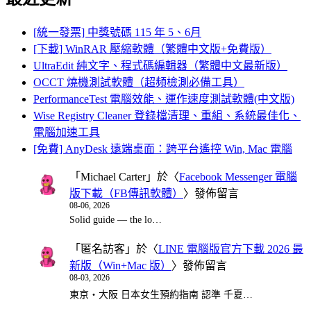
[統一發票] 中獎號碼 115 年 5、6月
[下載] WinRAR 壓縮軟體（繁體中文版+免費版）
UltraEdit 純文字、程式碼編輯器（繁體中文最新版）
OCCT 燒機測試軟體（超頻檢測必備工具）
PerformanceTest 電腦效能、運作速度測試軟體(中文版)
Wise Registry Cleaner 登錄檔清理、重組、系統最佳化、
電腦加速工具
[免費] AnyDesk 遠端桌面：跨平台遙控 Win, Mac 電腦
「
Michael Carter
」於〈
Facebook Messenger 電腦
版下載（FB傳訊軟體）
〉發佈留言
08-06, 2026
Solid guide — the lo…
「
匿名訪客
」於〈
LINE 電腦版官方下載 2026 最
新版（Win+Mac 版）
〉發佈留言
08-03, 2026
東京・大阪 日本女生預約指南 認準 千夏…