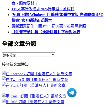
案、跟你要錢？
115人事行政總處2026行事曆、放假日
[免費下載] Windows 11 簡體/繁體中文版 光碟映像 (ISO
檔案) 官方網站正式版本
最新酒駕罰則：關3年、罰30萬、扣駕照牌照
【注音符號】轉【漢語拼音】字母對照表
全部文章分類
全
部
接收新文章通知
文
章
分
類