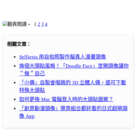
翻頁閱讀 »
1
2
3
4
相關文章：
Selfiesta 用自拍照製作擬真人漫畫頭像
換個大頭貼風格！「Doodle Face」塗鴉頭像讓你
＂做＂自己
「小偶」自製會唱跳的 3D 立體人偶，還可下載
特殊大頭貼
如何更換 Mac 電腦登入時的大頭貼圖案？
「創意動漫頭像」隨意組合都好看的日式超萌頭
像 App