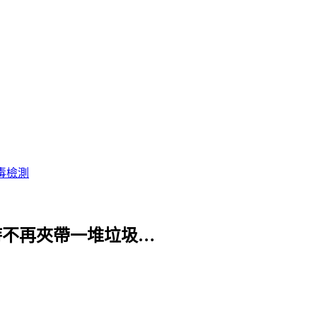
毒檢測
體時不再夾帶一堆垃圾…