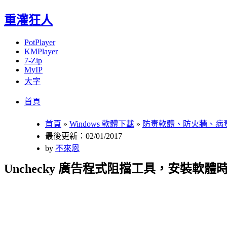
重灌狂人
PotPlayer
KMPlayer
7-Zip
MyIP
大字
Menu
Skip
首頁
to
content
首頁
»
Windows 軟體下載
»
防毒軟體、防火牆、病
最後更新：02/01/2017
by
不來恩
Unchecky 廣告程式阻擋工具，安裝軟