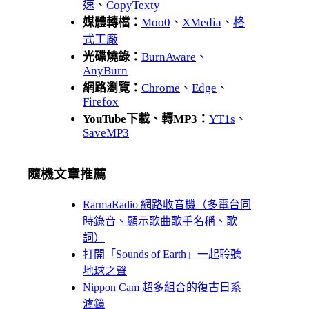
速
、
CopyTexty
媒體轉檔：
Moo0
、
XMedia
、
格
式工廠
光碟燒錄：
BurnAware
、
AnyBurn
網路瀏覽：
Chrome
、
Edge
、
Firefox
YouTube下載、轉MP3：
YT1s
、
SaveMP3
隨機文章推薦
RarmaRadio 網路收音機（多電台同
時錄音、顯示歌曲歌手名稱、歌
詞）
打開「Sounds of Earth」一起聆聽
地球之聲
Nippon Cam 超多組合的復古日系
濾鏡