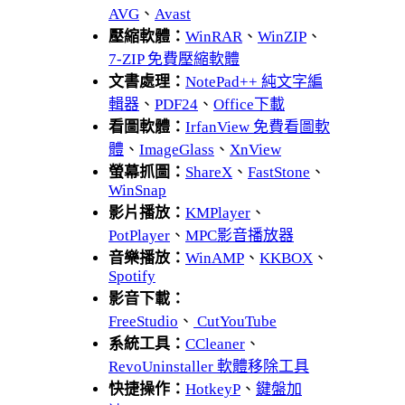
AVG
、
Avast
壓縮軟體：
WinRAR
、
WinZIP
、
7-ZIP 免費壓縮軟體
文書處理：
NotePad++ 純文字編
輯器
、
PDF24
、
Office下載
看圖軟體：
IrfanView 免費看圖軟
體
、
ImageGlass
、
XnView
螢幕抓圖：
ShareX
、
FastStone
、
WinSnap
影片播放：
KMPlayer
、
PotPlayer
、
MPC影音播放器
音樂播放：
WinAMP
、
KKBOX
、
Spotify
影音下載：
FreeStudio
、
CutYouTube
系統工具：
CCleaner
、
RevoUninstaller 軟體移除工具
快捷操作：
HotkeyP
、
鍵盤加