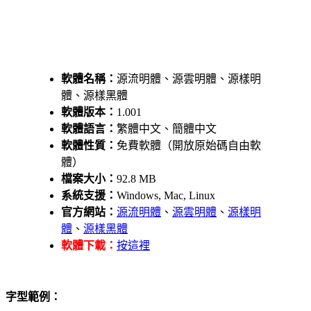
軟體名稱：
源流明體、源雲明體、源樣明
體、源樣黑體
軟體版本：
1.001
軟體語言：
繁體中文、簡體中文
軟體性質：
免費軟體（開放原始碼自由軟
體）
檔案大小：
92.8 MB
系統支援：
Windows, Mac, Linux
官方網站：
源流明體
、
源雲明體
、
源樣明
體
、
源樣黑體
軟體下載：
按這裡
字型範例：