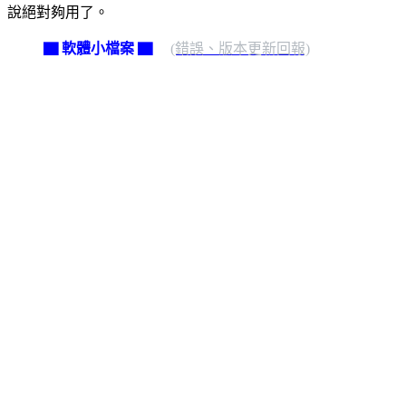
說絕對夠用了。
▇ 軟體小檔案 ▇
(錯誤、版本更新回報)