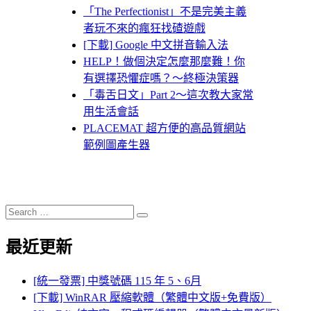
「The Perfectionist」不是完美主義
者玩不來的瘋狂找碴遊戲
[下載] Google 中文拼音輸入法
HELP！做個決定怎麼那麼難！你
有選擇恐懼症嗎？～終極決策器
「毒舌日文」Part 2～這次教大家常
用生活會話
PLACEMAT 超方便的高品質網站
範例圖產生器
Search
Search
for:
最近更新
[統一發票] 中獎號碼 115 年 5、6月
[下載] WinRAR 壓縮軟體（繁體中文版+免費版）