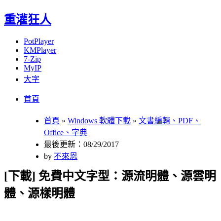
重灌狂人
PotPlayer
KMPlayer
7-Zip
MyIP
大字
Menu
Skip
首頁
to
content
首頁
»
Windows 軟體下載
»
文書編輯、PDF、
Office、字典
最後更新：08/29/2017
by
不來恩
[下載] 免費中文字型：源流明體、源雲明
體、源樣明體