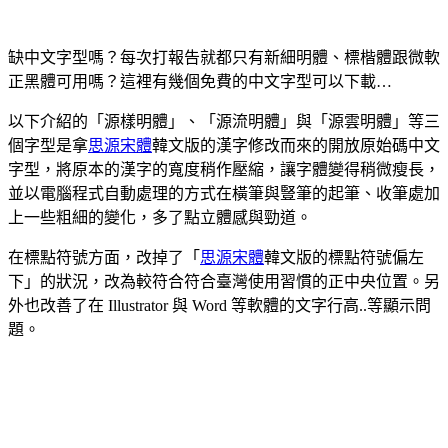
缺中文字型嗎？每次打報告就都只有新細明體、標楷體跟微軟
正黑體可用嗎？這裡有幾個免費的中文字型可以下載…
以下介紹的「源樣明體」、「源流明體」與「源雲明體」等三
個字型是拿
思源宋體
韓文版的漢字修改而來的開放原始碼中文
字型，將原本的漢字的寬度稍作壓縮，讓字體變得稍微瘦長，
並以電腦程式自動處理的方式在橫筆與豎筆的起筆、收筆處加
上一些粗細的變化，多了點立體感與勁道。
在標點符號方面，改掉了「
思源宋體
韓文版的標點符號偏左
下」的狀況，改為較符合符合臺灣使用習慣的正中央位置。另
外也改善了在 Illustrator 與 Word 等軟體的文字行高..等顯示問
題。