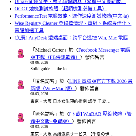
UltraEdit 純文字、程式碼編輯器（繁體中文最新版）
OCCT 燒機測試軟體（超頻檢測必備工具）
PerformanceTest 電腦效能、運作速度測試軟體(中文版)
Wise Registry Cleaner 登錄檔清理、重組、系統最佳化、
電腦加速工具
[免費] AnyDesk 遠端桌面：跨平台遙控 Win, Mac 電腦
「
Michael Carter
」於〈
Facebook Messenger 電腦
版下載（FB傳訊軟體）
〉發佈留言
08-06, 2026
Solid guide — the lo…
「
匿名訪客
」於〈
LINE 電腦版官方下載 2026 最
新版（Win+Mac 版）
〉發佈留言
08-03, 2026
東京・大阪 日本女生預約指南 認準 千夏…
「
匿名訪客
」於〈
[下載] WinRAR 壓縮軟體（繁
體中文版+免費版）
〉發佈留言
08-03, 2026
東京・大阪 高級派遣サービス 【千夏の伊…