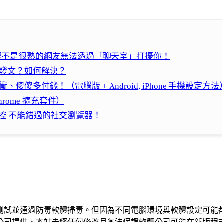
知道？讓不是很熟的網友無法透過「聊天室」打擾你！
最新發文？如何解決？
傻傻多付錢！（電腦版 + Android, iPhone 手機設定方法
 Chrome 擴充套件）
ook控 不能錯過的社交瀏覽器！
測試並通過防毒軟體掃毒。但因為不同電腦環境與軟體設定可能
公司提供，本站未經任何修改且無法保證軟體公司可能在新版程