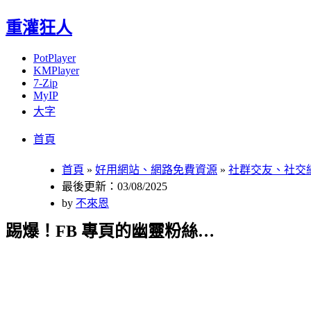
重灌狂人
PotPlayer
KMPlayer
7-Zip
MyIP
大字
Menu
Skip
首頁
to
content
首頁
»
好用網站、網路免費資源
»
社群交友、社交
最後更新：03/08/2025
by
不來恩
踢爆！FB 專頁的幽靈粉絲…