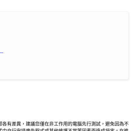
）
都各有差異，建議您僅在非工作用的電腦先行測試，避免因為不
式中自行安插廣告程式或其他維護不當等因素而造成損害。在進