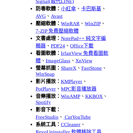
Signal(取代LINE)
防毒軟體：
小紅傘
、
卡巴斯基
、
AVG
、
Avast
壓縮軟體：
WinRAR
、
WinZIP
、
7-ZIP 免費壓縮軟體
文書處理：
NotePad++ 純文字編
輯器
、
PDF24
、
Office下載
看圖軟體：
IrfanView 免費看圖軟
體
、
ImageGlass
、
XnView
螢幕抓圖：
ShareX
、
FastStone
、
WinSnap
影片播放：
KMPlayer
、
PotPlayer
、
MPC影音播放器
音樂播放：
WinAMP
、
KKBOX
、
Spotify
影音下載：
FreeStudio
、
CutYouTube
系統工具：
CCleaner
、
RevoUninstaller 軟體移除工具