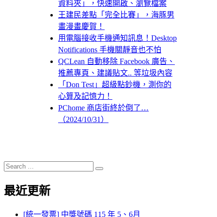
資料夾」，快速開啟、瀏覽檔案
王建民差點「完全比賽」，海豚男
畫漫畫慶賀！
用電腦接收手機通知訊息！Desktop
Notifications 手機關靜音也不怕
QCLean 自動移除 Facebook 廣告、
推薦專頁、建議貼文.. 等垃圾內容
「Don Test」超級點鈔機，測你的
心算及記憶力！
PChome 商店街終於倒了…
（2024/10/31）
Search
Search
for:
最近更新
[統一發票] 中獎號碼 115 年 5、6月