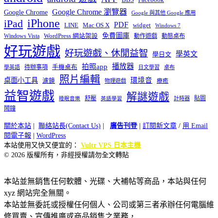
Google Chrome 瀏覽器
Google Chrome
Google 與其他 Google 應用
iPhone
iPad
PDF
widget
LINE
Mac OS X
Windows 7
免費圖庫
Windows Vista
WordPress 網站架設
動作遊戲
動態桌布
好玩遊戲
好玩遊戲、休閒益智
學英文
學日文
播放器
拍照app
待辦事項
手機桌布
學英語
日文學習
桌布
照片編輯
桌面小工具
環境音
濾鏡
療癒
物理遊戲
益智遊戲
解謎遊戲
舒壓
貼圖
計時器
睡眠音樂
英語學習
鬧鐘
關於本站
|
聯絡站長(Contact Us)
|
廣告刊登
|
訂閱新文章
/
用 Email
閱電子報
|
WordPress
本站使用又快又便宜的：
Vultr VPS 日本主機
© 2026 版權所有，非經授權請勿全文轉貼
本站並無銷售任何軟體、光碟、大補帖等商品，本站與任何
xyz 網站完全無關。
本站並無委託或授權任何個人、公司或第三者承辦任何電腦維
修買賣、宣傳推廣或商品銷售之業務，