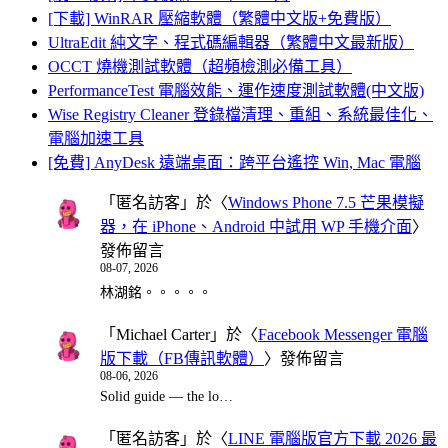
[下載] WinRAR 壓縮軟體（繁體中文版+免費版）
UltraEdit 純文字、程式碼編輯器（繁體中文最新版）
OCCT 燒機測試軟體（超頻檢測必備工具）
PerformanceTest 電腦效能、運作速度測試軟體(中文版)
Wise Registry Cleaner 登錄檔清理、重組、系統最佳化、
電腦加速工具
[免費] AnyDesk 遠端桌面：跨平台遙控 Win, Mac 電腦
「
匿名訪客
」於〈
Windows Phone 7.5 芒果模擬
器，在 iPhone、Android 中試用 WP 手機介面
〉
發佈留言
08-07, 2026
林湖銘。。。。。
「
Michael Carter
」於〈
Facebook Messenger 電腦
版下載（FB傳訊軟體）
〉發佈留言
08-06, 2026
Solid guide — the lo…
「
匿名訪客
」於〈
LINE 電腦版官方下載 2026 最