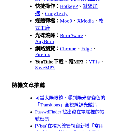
快捷操作：
HotkeyP
、
鍵盤加
速
、
CopyTexty
媒體轉檔：
Moo0
、
XMedia
、
格
式工廠
光碟燒錄：
BurnAware
、
AnyBurn
網路瀏覽：
Chrome
、
Edge
、
Firefox
YouTube下載、轉MP3：
YT1s
、
SaveMP3
隨機文章推薦
可當太陽眼鏡、曬到陽光會變色的
「Transitions」全視線調光鏡片
PasswdFinder 挖出藏在電腦裡的帳
號密碼
[Vista]在檔案總管視窗新增「常用