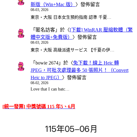
新版（Win+Mac 版）
〉發佈留言
08-03, 2026
東京・大阪 日本女生預約指南 認準 千夏…
「
匿名訪客
」於〈
[下載] WinRAR 壓縮軟體（繁
體中文版+免費版）
〉發佈留言
08-03, 2026
東京・大阪 高級派遣サービス 【千夏の伊…
「
bowie 2674
」於〈
免下載！線上 Heic 轉
JPEG，可批次處理最多 50 張照片！（Convert
Heic to JPEG）
〉發佈留言
08-02, 2026
Love that I can batc…
[統一發票] 中獎號碼 115 年5、6月