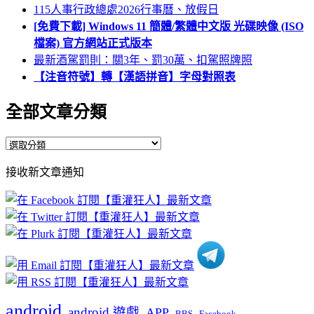
115人事行政總處2026行事曆、放假日
[免費下載] Windows 11 簡體/繁體中文版 光碟映像 (ISO
檔案) 官方網站正式版本
最新酒駕罰則：關3年、罰30萬、扣駕照牌照
【注音符號】轉【漢語拼音】字母對照表
全部文章分類
全
部
接收新文章通知
文
章
分
類
android
android 遊戲
APP
BBS
Facebook