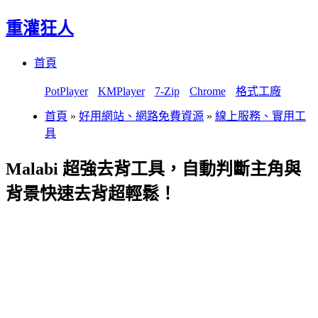
重灌狂人
Menu
Skip
首頁
to
content
PotPlayer
KMPlayer
7-Zip
Chrome
格式工廠
首頁
»
好用網站、網路免費資源
»
線上服務、實用工
具
Malabi 超強去背工具，自動判斷主角與
背景快速去背超輕鬆！