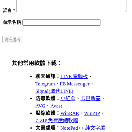
留言
*
顯示名稱
其他常用軟體下載：
聊天通訊：
LINE 電腦板
、
Telegram
、
FB Messenger
、
Signal(取代LINE)
防毒軟體：
小紅傘
、
卡巴斯基
、
AVG
、
Avast
壓縮軟體：
WinRAR
、
WinZIP
、
7-ZIP 免費壓縮軟體
文書處理：
NotePad++ 純文字編