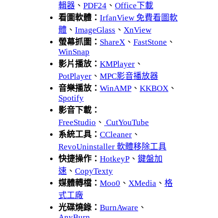
輯器
、
PDF24
、
Office下載
看圖軟體：
IrfanView 免費看圖軟
體
、
ImageGlass
、
XnView
螢幕抓圖：
ShareX
、
FastStone
、
WinSnap
影片播放：
KMPlayer
、
PotPlayer
、
MPC影音播放器
音樂播放：
WinAMP
、
KKBOX
、
Spotify
影音下載：
FreeStudio
、
CutYouTube
系統工具：
CCleaner
、
RevoUninstaller 軟體移除工具
快捷操作：
HotkeyP
、
鍵盤加
速
、
CopyTexty
媒體轉檔：
Moo0
、
XMedia
、
格
式工廠
光碟燒錄：
BurnAware
、
AnyBurn