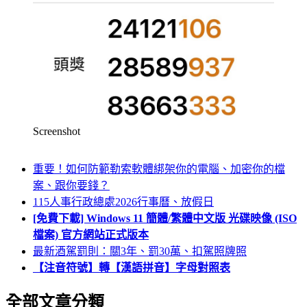
Screenshot
重要！如何防範勒索軟體綁架你的電腦、加密你的檔
案、跟你要錢？
115人事行政總處2026行事曆、放假日
[免費下載] Windows 11 簡體/繁體中文版 光碟映像 (ISO
檔案) 官方網站正式版本
最新酒駕罰則：關3年、罰30萬、扣駕照牌照
【注音符號】轉【漢語拼音】字母對照表
全部文章分類