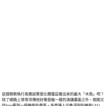
這個微軟執行長應該算是比爾蓋茲養出來的最大「木馬」吧？
除了網路上常常流傳他好像發瘋一樣的演講畫面之外，剛剛又
從funp看到一個神奇的畫面，多麼讓人印象深刻的神奇CEO