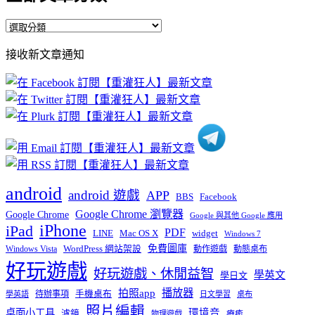
全
部
接收新文章通知
文
章
分
類
android
android 遊戲
APP
BBS
Facebook
Google Chrome 瀏覽器
Google Chrome
Google 與其他 Google 應用
iPhone
iPad
PDF
widget
LINE
Mac OS X
Windows 7
免費圖庫
Windows Vista
WordPress 網站架設
動作遊戲
動態桌布
好玩遊戲
好玩遊戲、休閒益智
學英文
學日文
播放器
拍照app
待辦事項
手機桌布
學英語
日文學習
桌布
照片編輯
桌面小工具
環境音
濾鏡
療癒
物理遊戲