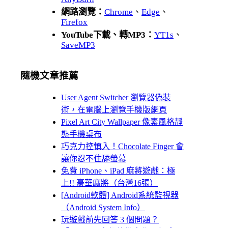
網路瀏覽：
Chrome
、
Edge
、
Firefox
YouTube下載、轉MP3：
YT1s
、
SaveMP3
隨機文章推薦
User Agent Switcher 瀏覽器偽裝
術，在電腦上瀏覽手機版網頁
Pixel Art City Wallpaper 像素風格靜
態手機桌布
巧克力控慎入！Chocolate Finger 會
讓你忍不住舔螢幕
免費 iPhone、iPad 麻將遊戲：極
上!! 豪華麻將（台灣16張）
[Android軟體] Android系統監視器
（Android System Info）
玩遊戲前先回答 3 個問題？