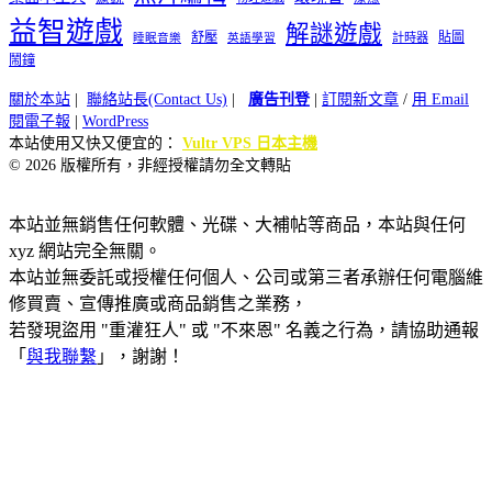
益智遊戲
解謎遊戲
舒壓
貼圖
計時器
睡眠音樂
英語學習
鬧鐘
關於本站
|
聯絡站長(Contact Us)
|
廣告刊登
|
訂閱新文章
/
用 Email
閱電子報
|
WordPress
本站使用又快又便宜的：
Vultr VPS 日本主機
© 2026 版權所有，非經授權請勿全文轉貼
本站並無銷售任何軟體、光碟、大補帖等商品，本站與任何
xyz 網站完全無關。
本站並無委託或授權任何個人、公司或第三者承辦任何電腦維
修買賣、宣傳推廣或商品銷售之業務，
若發現盜用 "重灌狂人" 或 "不來恩" 名義之行為，請協助通報
「
與我聯繫
」，謝謝！