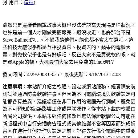
(引用自：
這裡
)
雖然只是這樣看圖說故事大概也沒法確認當天現場是啥狀況，
也許是前一個人才剛做完簡報完，還沒收走，也許那台不是
Steve Ballmer的…。不過我猜他們可能也都不會太在意吧，這
些科技大廠似乎都是互相投資來、投資去的，蘋果的電腦大
賣，對微軟似乎也是有好處吧？反正大家不是買微軟的帳，就
是買Apple的帳，大概最怕大家去用免費的Linux吧？
發文時間：4/29/2008 03:25，最後更新：9/18/2013 14:08
注意事項：
本站所介紹之軟體、設定或網站服務，經實際安裝
測試並通過防毒軟體掃毒。但因為不同電腦環境與軟體設定可
能都各有差異，建議您僅在非工作用的電腦先行測試，避免因
為不可預知的錯誤影響工作或電腦運作。從本站下載的軟體由
所屬公司提供，本站未經任何修改且無法保證軟體公司可能在
新版程式中自行安插廣告程式或其他維護不當等因素而造成損
害。在進行任何操作與設定之前，記得先行備份電腦中的重要