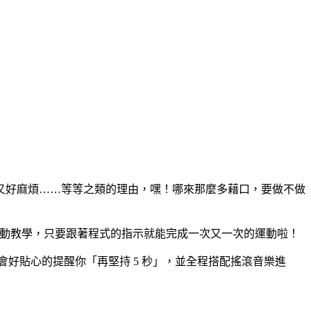
又好麻煩……等等之類的理由，嘿！哪來那麼多藉口，要做不做
計時器及運動教學，只要跟著程式的指示就能完成一次又一次的運動啦！
會好貼心的提醒你「再堅持 5 秒」，並全程搭配搖滾音樂進