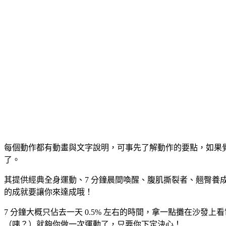
每個動作都有動畫與文字說明，可事先了解動作的要點，如果
了。
其提供經典全身運動、7 分鐘晨間喚醒、腹肌撕裂者、翹臀
的成就要讓你來達成哦！
7 分鐘大概只佔去一天 0.5% 左右的時間，拿一點攤在沙
（咦？）就夠你做一次運動了，只要你下定決心！