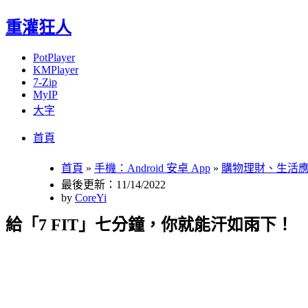
重灌狂人
PotPlayer
KMPlayer
7-Zip
MyIP
大字
Menu
Skip
首頁
to
content
首頁
»
手機：Android 安卓 App
»
購物理財、生活
最後更新：11/14/2022
by
CoreYi
給「7 FIT」七分鐘，你就能汗如雨下！