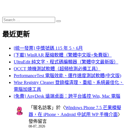
Search
Search
for:
最近更新
[統一發票] 中獎號碼 115 年 5、6月
[下載] WinRAR 壓縮軟體（繁體中文版+免費版）
UltraEdit 純文字、程式碼編輯器（繁體中文最新版）
OCCT 燒機測試軟體（超頻檢測必備工具）
PerformanceTest 電腦效能、運作速度測試軟體(中文版)
Wise Registry Cleaner 登錄檔清理、重組、系統最佳化、
電腦加速工具
[免費] AnyDesk 遠端桌面：跨平台遙控 Win, Mac 電腦
「
匿名訪客
」於〈
Windows Phone 7.5 芒果模擬
器，在 iPhone、Android 中試用 WP 手機介面
〉
發佈留言
08-07, 2026