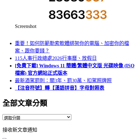
Screenshot
重要！如何防範勒索軟體綁架你的電腦、加密你的檔
案、跟你要錢？
115人事行政總處2026行事曆、放假日
[免費下載] Windows 11 簡體/繁體中文版 光碟映像 (ISO
檔案) 官方網站正式版本
最新酒駕罰則：關3年、罰30萬、扣駕照牌照
【注音符號】轉【漢語拼音】字母對照表
全部文章分類
全
部
接收新文章通知
文