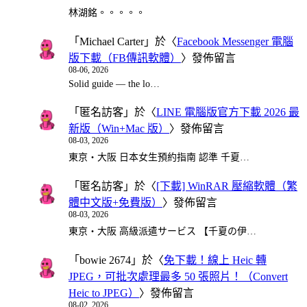
林湖銘。。。。。
「
Michael Carter
」於〈
Facebook Messenger 電腦
版下載（FB傳訊軟體）
〉發佈留言
08-06, 2026
Solid guide — the lo…
「
匿名訪客
」於〈
LINE 電腦版官方下載 2026 最
新版（Win+Mac 版）
〉發佈留言
08-03, 2026
東京・大阪 日本女生預約指南 認準 千夏…
「
匿名訪客
」於〈
[下載] WinRAR 壓縮軟體（繁
體中文版+免費版）
〉發佈留言
08-03, 2026
東京・大阪 高級派遣サービス 【千夏の伊…
「
bowie 2674
」於〈
免下載！線上 Heic 轉
JPEG，可批次處理最多 50 張照片！（Convert
Heic to JPEG）
〉發佈留言
08-02, 2026