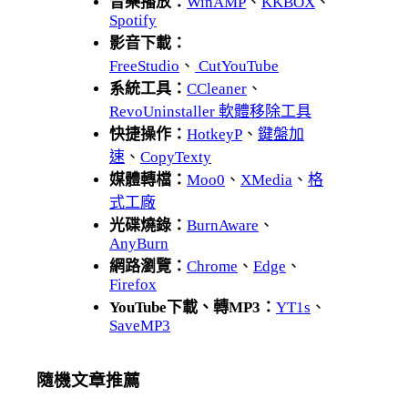
音樂播放：
WinAMP
、
KKBOX
、
Spotify
影音下載：
FreeStudio
、
CutYouTube
系統工具：
CCleaner
、
RevoUninstaller 軟體移除工具
快捷操作：
HotkeyP
、
鍵盤加
速
、
CopyTexty
媒體轉檔：
Moo0
、
XMedia
、
格
式工廠
光碟燒錄：
BurnAware
、
AnyBurn
網路瀏覽：
Chrome
、
Edge
、
Firefox
YouTube下載、轉MP3：
YT1s
、
SaveMP3
隨機文章推薦