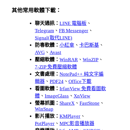
其他常用軟體下載：
聊天通訊：
LINE 電腦板
、
Telegram
、
FB Messenger
、
Signal(取代LINE)
防毒軟體：
小紅傘
、
卡巴斯基
、
AVG
、
Avast
壓縮軟體：
WinRAR
、
WinZIP
、
7-ZIP 免費壓縮軟體
文書處理：
NotePad++ 純文字編
輯器
、
PDF24
、
Office下載
看圖軟體：
IrfanView 免費看圖軟
體
、
ImageGlass
、
XnView
螢幕抓圖：
ShareX
、
FastStone
、
WinSnap
影片播放：
KMPlayer
、
PotPlayer
、
MPC影音播放器