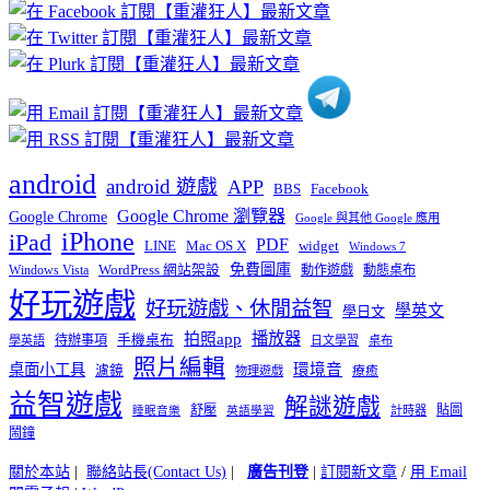
章
分
類
android
android 遊戲
APP
BBS
Facebook
Google Chrome 瀏覽器
Google Chrome
Google 與其他 Google 應用
iPhone
iPad
PDF
widget
LINE
Mac OS X
Windows 7
免費圖庫
Windows Vista
WordPress 網站架設
動作遊戲
動態桌布
好玩遊戲
好玩遊戲、休閒益智
學英文
學日文
播放器
拍照app
待辦事項
手機桌布
學英語
日文學習
桌布
照片編輯
桌面小工具
環境音
濾鏡
療癒
物理遊戲
益智遊戲
解謎遊戲
舒壓
貼圖
計時器
睡眠音樂
英語學習
鬧鐘
關於本站
|
聯絡站長(Contact Us)
|
廣告刊登
|
訂閱新文章
/
用 Email