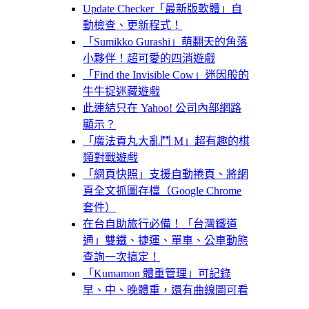
Update Checker「最新版軟體」自
動檢查、更新程式！
「Sumikko Gurashi」萌翻天的角落
小夥伴！超可愛的四消遊戲
「Find the Invisible Cow」迷因般的
牛牛捉迷藏遊戲
此連結只在 Yahoo! 公司內部網路
顯示？
「魔法貢丸大亂鬥 M」超有趣的棋
類對戰遊戲
「網頁快照」支援自動捲頁、將網
頁全文抓圖存檔（Google Chrome
套件）
在台自助旅行必備！「台灣鐵道
通」雙鐵、捷運、單車、公車動態
查詢一次搞定！
「Kumamon 體重管理」可記錄
早、中、晚體重，還有曲線圖可看