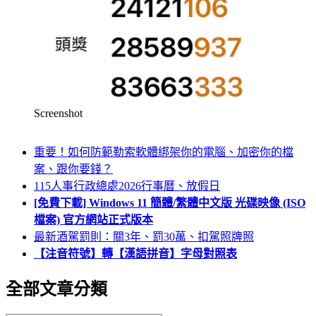
Screenshot
重要！如何防範勒索軟體綁架你的電腦、加密你的檔
案、跟你要錢？
115人事行政總處2026行事曆、放假日
[免費下載] Windows 11 簡體/繁體中文版 光碟映像 (ISO
檔案) 官方網站正式版本
最新酒駕罰則：關3年、罰30萬、扣駕照牌照
【注音符號】轉【漢語拼音】字母對照表
全部文章分類