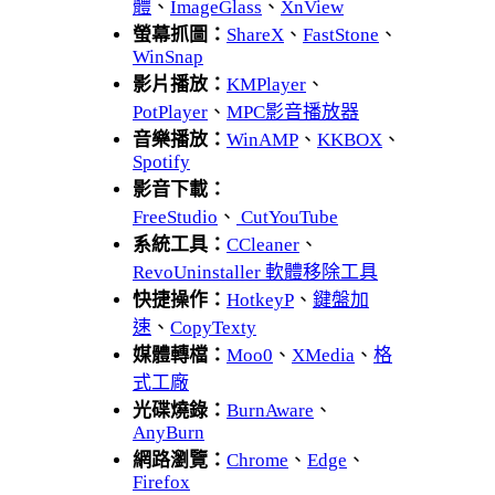
體
、
ImageGlass
、
XnView
螢幕抓圖：
ShareX
、
FastStone
、
WinSnap
影片播放：
KMPlayer
、
PotPlayer
、
MPC影音播放器
音樂播放：
WinAMP
、
KKBOX
、
Spotify
影音下載：
FreeStudio
、
CutYouTube
系統工具：
CCleaner
、
RevoUninstaller 軟體移除工具
快捷操作：
HotkeyP
、
鍵盤加
速
、
CopyTexty
媒體轉檔：
Moo0
、
XMedia
、
格
式工廠
光碟燒錄：
BurnAware
、
AnyBurn
網路瀏覽：
Chrome
、
Edge
、
Firefox