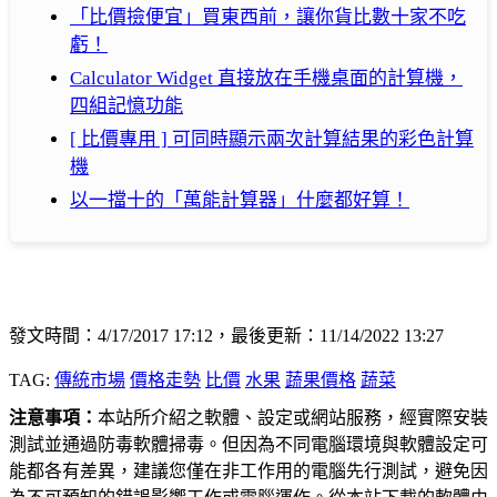
「比價撿便宜」買東西前，讓你貨比數十家不吃
虧！
Calculator Widget 直接放在手機桌面的計算機，
四組記憶功能
[ 比價專用 ] 可同時顯示兩次計算結果的彩色計算
機
以一擋十的「萬能計算器」什麼都好算！
發文時間：4/17/2017 17:12，最後更新：11/14/2022 13:27
TAG:
傳統市場
價格走勢
比價
水果
蔬果價格
蔬菜
注意事項：
本站所介紹之軟體、設定或網站服務，經實際安裝
測試並通過防毒軟體掃毒。但因為不同電腦環境與軟體設定可
能都各有差異，建議您僅在非工作用的電腦先行測試，避免因