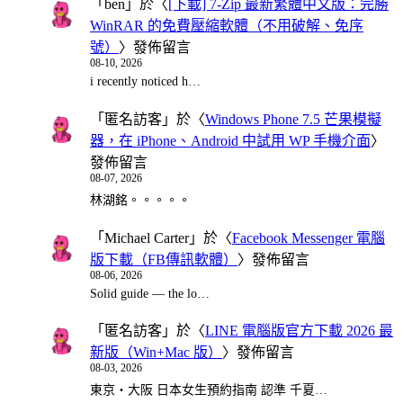
「
ben
」於〈
[下載] 7-Zip 最新繁體中文版：完勝
WinRAR 的免費壓縮軟體（不用破解、免序
號）
〉發佈留言
08-10, 2026
i recently noticed h…
「
匿名訪客
」於〈
Windows Phone 7.5 芒果模擬
器，在 iPhone、Android 中試用 WP 手機介面
〉
發佈留言
08-07, 2026
林湖銘。。。。。
「
Michael Carter
」於〈
Facebook Messenger 電腦
版下載（FB傳訊軟體）
〉發佈留言
08-06, 2026
Solid guide — the lo…
「
匿名訪客
」於〈
LINE 電腦版官方下載 2026 最
新版（Win+Mac 版）
〉發佈留言
08-03, 2026
東京・大阪 日本女生預約指南 認準 千夏…