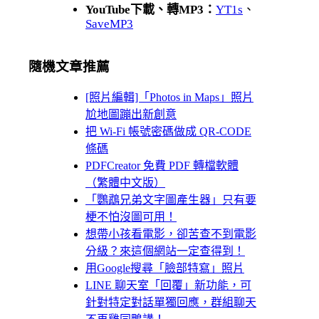
YouTube下載、轉MP3：
YT1s
、
SaveMP3
隨機文章推薦
[照片編輯]「Photos in Maps」照片
尬地圖蹦出新創意
把 Wi-Fi 帳號密碼做成 QR-CODE
條碼
PDFCreator 免費 PDF 轉檔軟體
（繁體中文版）
「鸚鵡兄弟文字圖產生器」只有要
梗不怕沒圖可用！
想帶小孩看電影，卻苦查不到電影
分級？來這個網站一定查得到！
用Google搜尋「臉部特寫」照片
LINE 聊天室「回覆」新功能，可
針對特定對話單獨回應，群組聊天