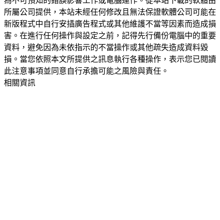
為不可預知的錯誤影響工作或電腦運作。從本站下載的軟體由
所屬公司提供，本站未經任何修改且無法保證軟體公司可能在
新版程式中自行安插廣告程式或其他維護不當等因素而造成損
害。在進行任何操作與設定之前，記得先行備份電腦中的重要
資料，避免因為未依指示的不當操作或其他疏失造成資料毀
損。當您依照本文所提供之訊息執行各種操作，表示您已閱讀
此注意事項並同意自行承擔可能之風險與責任。
相關資訊