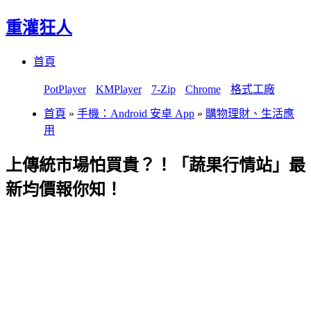
重灌狂人
Menu
Skip
首頁
to
content
PotPlayer
KMPlayer
7-Zip
Chrome
格式工廠
首頁
»
手機：Android 安卓 App
»
購物理財、生活應
用
上傳統市場怕買貴？！「蔬果行情站」最
新均價報你知！