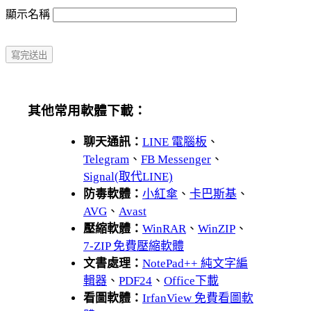
顯示名稱
其他常用軟體下載：
聊天通訊：
LINE 電腦板
、
Telegram
、
FB Messenger
、
Signal(取代LINE)
防毒軟體：
小紅傘
、
卡巴斯基
、
AVG
、
Avast
壓縮軟體：
WinRAR
、
WinZIP
、
7-ZIP 免費壓縮軟體
文書處理：
NotePad++ 純文字編
輯器
、
PDF24
、
Office下載
看圖軟體：
IrfanView 免費看圖軟