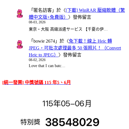
「
匿名訪客
」於〈
[下載] WinRAR 壓縮軟體（繁
體中文版+免費版）
〉發佈留言
08-03, 2026
東京・大阪 高級派遣サービス 【千夏の伊…
「
bowie 2674
」於〈
免下載！線上 Heic 轉
JPEG，可批次處理最多 50 張照片！（Convert
Heic to JPEG）
〉發佈留言
08-02, 2026
Love that I can batc…
[統一發票] 中獎號碼 115 年5、6月