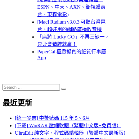
ESPN、中天、AXN、衛視體育
台、東森電影)
[Mac] Radium v3.0.3 可聽台灣電
台、超好用的網路廣播收音機
「麻將 Lucky GO」不再三缺一，
只要會猜牌就贏！
PaperCal 極緻擬真的紙質行事曆
App
Search
Search
for:
最近更新
[統一發票] 中獎號碼 115 年 5、6月
[下載] WinRAR 壓縮軟體（繁體中文版+免費版）
UltraEdit 純文字、程式碼編輯器（繁體中文最新版）