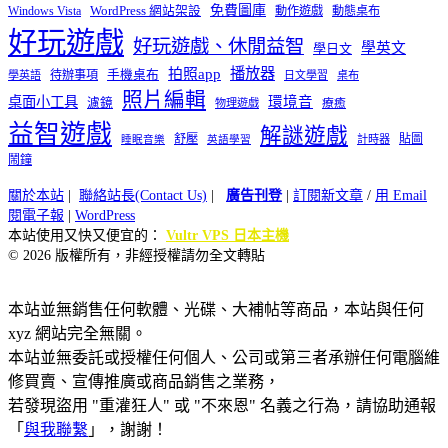
免費圖庫
Windows Vista
WordPress 網站架設
動作遊戲
動態桌布
好玩遊戲
好玩遊戲、休閒益智
學英文
學日文
播放器
拍照app
待辦事項
手機桌布
學英語
日文學習
桌布
照片編輯
桌面小工具
環境音
濾鏡
療癒
物理遊戲
益智遊戲
解謎遊戲
舒壓
貼圖
計時器
睡眠音樂
英語學習
鬧鐘
關於本站
|
聯絡站長(Contact Us)
|
廣告刊登
|
訂閱新文章
/
用 Email
閱電子報
|
WordPress
本站使用又快又便宜的：
Vultr VPS 日本主機
© 2026 版權所有，非經授權請勿全文轉貼
本站並無銷售任何軟體、光碟、大補帖等商品，本站與任何
xyz 網站完全無關。
本站並無委託或授權任何個人、公司或第三者承辦任何電腦維
修買賣、宣傳推廣或商品銷售之業務，
若發現盜用 "重灌狂人" 或 "不來恩" 名義之行為，請協助通報
「
與我聯繫
」，謝謝！