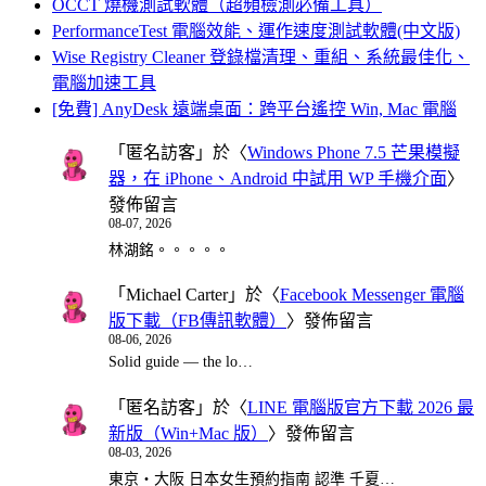
OCCT 燒機測試軟體（超頻檢測必備工具）
PerformanceTest 電腦效能、運作速度測試軟體(中文版)
Wise Registry Cleaner 登錄檔清理、重組、系統最佳化、
電腦加速工具
[免費] AnyDesk 遠端桌面：跨平台遙控 Win, Mac 電腦
「
匿名訪客
」於〈
Windows Phone 7.5 芒果模擬
器，在 iPhone、Android 中試用 WP 手機介面
〉
發佈留言
08-07, 2026
林湖銘。。。。。
「
Michael Carter
」於〈
Facebook Messenger 電腦
版下載（FB傳訊軟體）
〉發佈留言
08-06, 2026
Solid guide — the lo…
「
匿名訪客
」於〈
LINE 電腦版官方下載 2026 最
新版（Win+Mac 版）
〉發佈留言
08-03, 2026
東京・大阪 日本女生預約指南 認準 千夏…