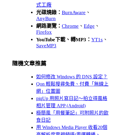
式工廠
光碟燒錄：
BurnAware
、
AnyBurn
網路瀏覽：
Chrome
、
Edge
、
Firefox
YouTube下載、轉MP3：
YT1s
、
SaveMP3
隨機文章推薦
如何修改 Windows 的 DNS 設定？
Qon 輕鬆搜尋免費、付費「無線上
網」位置圖
piqUp 用照片寫日記～拍立得風格
相片管理 APP (Android)
極簡風「用餐筆記」可附照片的飲
食日記
用 Windows Media Player 收看20個
高解析度電視頻道(奧運轉播、