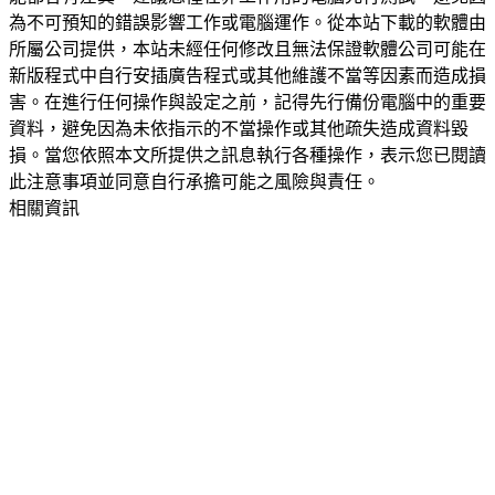
為不可預知的錯誤影響工作或電腦運作。從本站下載的軟體由
所屬公司提供，本站未經任何修改且無法保證軟體公司可能在
新版程式中自行安插廣告程式或其他維護不當等因素而造成損
害。在進行任何操作與設定之前，記得先行備份電腦中的重要
資料，避免因為未依指示的不當操作或其他疏失造成資料毀
損。當您依照本文所提供之訊息執行各種操作，表示您已閱讀
此注意事項並同意自行承擔可能之風險與責任。
相關資訊