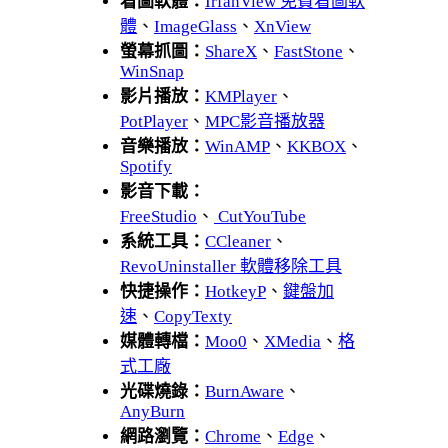
看圖軟體：
IrfanView 免費看圖軟
體
、
ImageGlass
、
XnView
螢幕抓圖：
ShareX
、
FastStone
、
WinSnap
影片播放：
KMPlayer
、
PotPlayer
、
MPC影音播放器
音樂播放：
WinAMP
、
KKBOX
、
Spotify
影音下載：
FreeStudio
、
CutYouTube
系統工具：
CCleaner
、
RevoUninstaller 軟體移除工具
快捷操作：
HotkeyP
、
鍵盤加
速
、
CopyTexty
媒體轉檔：
Moo0
、
XMedia
、
格
式工廠
光碟燒錄：
BurnAware
、
AnyBurn
網路瀏覽：
Chrome
、
Edge
、