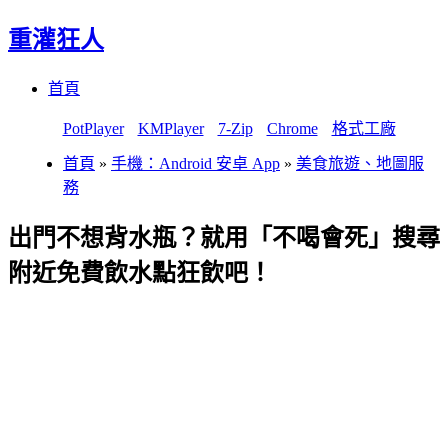
重灌狂人
Menu
Skip
首頁
to
content
PotPlayer
KMPlayer
7-Zip
Chrome
格式工廠
首頁
»
手機：Android 安卓 App
»
美食旅遊、地圖服
務
出門不想背水瓶？就用「不喝會死」搜尋
附近免費飲水點狂飲吧！