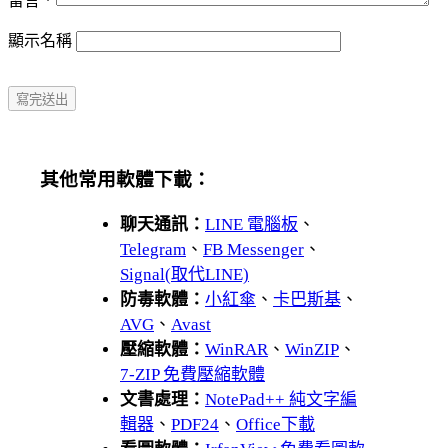
留言
*
顯示名稱
其他常用軟體下載：
聊天通訊：
LINE 電腦板
、
Telegram
、
FB Messenger
、
Signal(取代LINE)
防毒軟體：
小紅傘
、
卡巴斯基
、
AVG
、
Avast
壓縮軟體：
WinRAR
、
WinZIP
、
7-ZIP 免費壓縮軟體
文書處理：
NotePad++ 純文字編
輯器
、
PDF24
、
Office下載