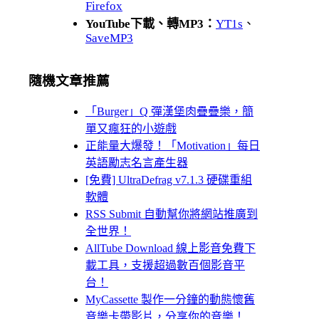
Firefox
YouTube下載、轉MP3：
YT1s
、
SaveMP3
隨機文章推薦
「Burger」Q 彈漢堡肉疊疊樂，簡
單又瘋狂的小遊戲
正能量大爆發！「Motivation」每日
英語勵志名言產生器
[免費] UltraDefrag v7.1.3 硬碟重組
軟體
RSS Submit 自動幫你將網站推廣到
全世界！
AllTube Download 線上影音免費下
載工具，支援超過數百個影音平
台！
MyCassette 製作一分鐘的動態懷舊
音樂卡帶影片，分享你的音樂！