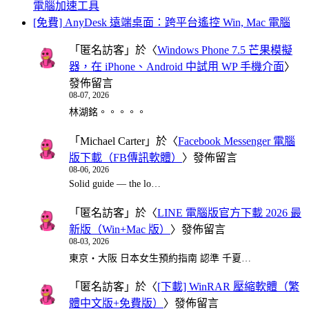
電腦加速工具
[免費] AnyDesk 遠端桌面：跨平台遙控 Win, Mac 電腦
「
匿名訪客
」於〈
Windows Phone 7.5 芒果模擬
器，在 iPhone、Android 中試用 WP 手機介面
〉
發佈留言
08-07, 2026
林湖銘。。。。。
「
Michael Carter
」於〈
Facebook Messenger 電腦
版下載（FB傳訊軟體）
〉發佈留言
08-06, 2026
Solid guide — the lo…
「
匿名訪客
」於〈
LINE 電腦版官方下載 2026 最
新版（Win+Mac 版）
〉發佈留言
08-03, 2026
東京・大阪 日本女生預約指南 認準 千夏…
「
匿名訪客
」於〈
[下載] WinRAR 壓縮軟體（繁
體中文版+免費版）
〉發佈留言