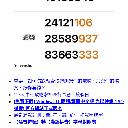
Screenshot
重要！如何防範勒索軟體綁架你的電腦、加密你的檔
案、跟你要錢？
115人事行政總處2026行事曆、放假日
[免費下載] Windows 11 簡體/繁體中文版 光碟映像 (ISO
檔案) 官方網站正式版本
最新酒駕罰則：關3年、罰30萬、扣駕照牌照
【注音符號】轉【漢語拼音】字母對照表