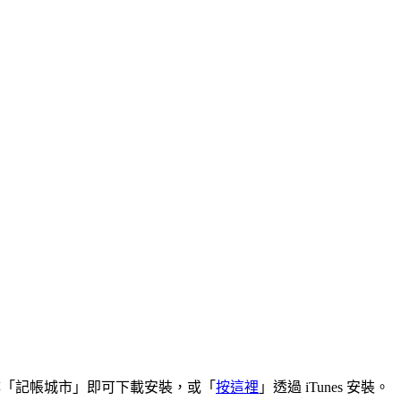
ore 並搜尋「記帳城市」即可下載安裝，或「
按這裡
」透過 iTunes 安裝。