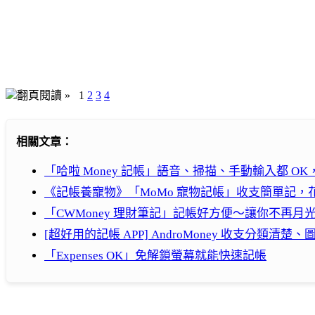
翻頁閱讀 »
1
2
3
4
相關文章：
「哈啦 Money 記帳」語音、掃描、手動輸入都 O
《記帳養寵物》「MoMo 寵物記帳」收支簡單記
「CWMoney 理財筆記」記帳好方便～讓你不再月光光、
[超好用的記帳 APP] AndroMoney 收支分類清楚、圖表
「Expenses OK」免解鎖螢幕就能快速記帳