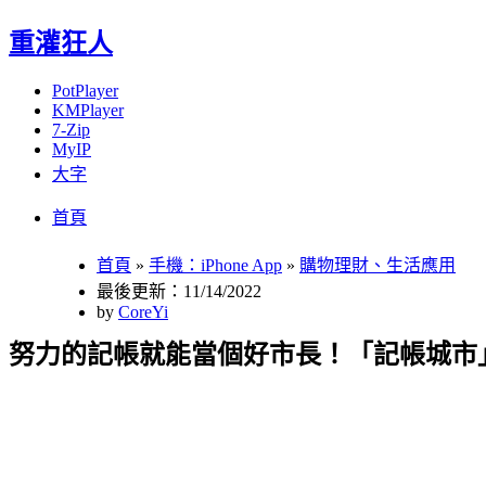
重灌狂人
PotPlayer
KMPlayer
7-Zip
MyIP
大字
Menu
Skip
首頁
to
content
首頁
»
手機：iPhone App
»
購物理財、生活應用
最後更新：11/14/2022
by
CoreYi
努力的記帳就能當個好市長！「記帳城市