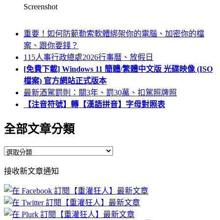
Screenshot
重要！如何防範勒索軟體綁架你的電腦、加密你的檔
案、跟你要錢？
115人事行政總處2026行事曆、放假日
[免費下載] Windows 11 簡體/繁體中文版 光碟映像 (ISO
檔案) 官方網站正式版本
最新酒駕罰則：關3年、罰30萬、扣駕照牌照
【注音符號】轉【漢語拼音】字母對照表
全部文章分類
全
部
接收新文章通知
文
章
分
類