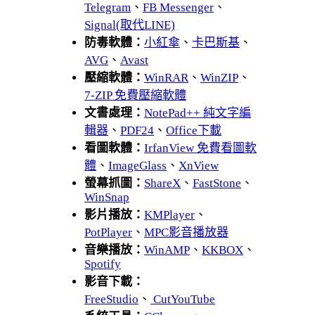
Telegram
、
FB Messenger
、
Signal(取代LINE)
防毒軟體：
小紅傘
、
卡巴斯基
、
AVG
、
Avast
壓縮軟體：
WinRAR
、
WinZIP
、
7-ZIP 免費壓縮軟體
文書處理：
NotePad++ 純文字編
輯器
、
PDF24
、
Office下載
看圖軟體：
IrfanView 免費看圖軟
體
、
ImageGlass
、
XnView
螢幕抓圖：
ShareX
、
FastStone
、
WinSnap
影片播放：
KMPlayer
、
PotPlayer
、
MPC影音播放器
音樂播放：
WinAMP
、
KKBOX
、
Spotify
影音下載：
FreeStudio
、
CutYouTube