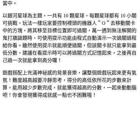
當中。
以銀河星球為主題，一共有 10 顆星球，每顆星球都有 10 小關
可挑戰，玩法一樣玩家要控制裡頭的機器人＂O＂去移動關卡
中的方塊，將其移至目標位置即可過關，萬一遇到無法解開的
鬼打牆謎題時，可使用提示功能由程式自動演示一次過關過程
給你看。雖然使用提示就能順便過關，但該關卡就只能拿到最
低分數，建議在看提示時可以將過關方式記憶起來，之後再自
己過一次就能拿到高分囉！
遊戲搭配上充滿神祕感的背景音樂，讓整個遊戲玩起來更有氣
氛！難度越高越要冷靜思考，得分的高低依所花的步數來計
算，能用越少步數完成，就能獲得越高的分數，一起來動動腦
吧！你會發現獲得成就感一點也不困難哦！