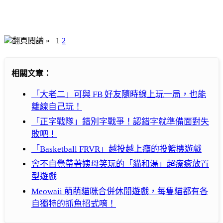
翻頁閱讀 »
1
2
相關文章：
「大老二」可與 FB 好友隨時線上玩一局，也能
離線自己玩！
「正字戰隊」錯別字戰爭！認錯字就準備面對失
敗吧！
「Basketball FRVR」越投越上癮的投籃機遊戲
會不自覺帶著姨母笑玩的「貓和湯」超療癒放置
型遊戲
Meowaii 萌萌貓咪合併休閒遊戲，每隻貓都有各
自獨特的抓魚招式唷！