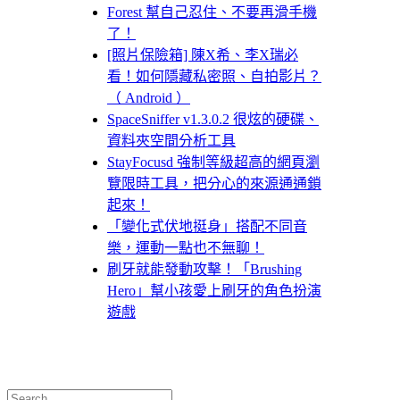
Forest 幫自己忍住、不要再滑手機
了！
[照片保險箱] 陳X希、李X瑞必
看！如何隱藏私密照、自拍影片？
（ Android ）
SpaceSniffer v1.3.0.2 很炫的硬碟、
資料夾空間分析工具
StayFocusd 強制等級超高的網頁瀏
覽限時工具，把分心的來源通通鎖
起來！
「變化式伏地挺身」搭配不同音
樂，運動一點也不無聊！
刷牙就能發動攻擊！「Brushing
Hero」幫小孩愛上刷牙的角色扮演
遊戲
Search