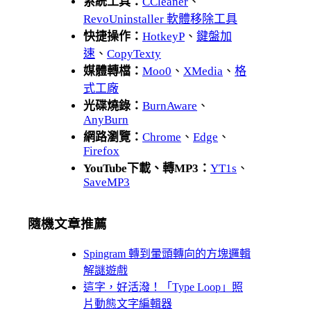
系統工具：
CCleaner
、
RevoUninstaller 軟體移除工具
快捷操作：
HotkeyP
、
鍵盤加
速
、
CopyTexty
媒體轉檔：
Moo0
、
XMedia
、
格
式工廠
光碟燒錄：
BurnAware
、
AnyBurn
網路瀏覽：
Chrome
、
Edge
、
Firefox
YouTube下載、轉MP3：
YT1s
、
SaveMP3
隨機文章推薦
Spingram 轉到暈頭轉向的方塊邏輯
解謎遊戲
這字，好活潑！「Type Loop」照
片動態文字編輯器