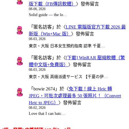
版下載（FB傳訊軟體）
〉發佈留言
08-06, 2026
Solid guide — the lo…
「
匿名訪客
」於〈
LINE 電腦版官方下載 2026 最
新版（Win+Mac 版）
〉發佈留言
08-03, 2026
東京・大阪 日本女生預約指南 認準 千夏…
「
匿名訪客
」於〈
[下載] WinRAR 壓縮軟體（繁
體中文版+免費版）
〉發佈留言
08-03, 2026
東京・大阪 高級派遣サービス 【千夏の伊…
「
bowie 2674
」於〈
免下載！線上 Heic 轉
JPEG，可批次處理最多 50 張照片！（Convert
Heic to JPEG）
〉發佈留言
08-02, 2026
Love that I can batc…