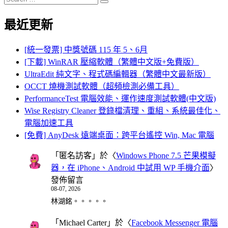
Search
for:
最近更新
[統一發票] 中獎號碼 115 年 5、6月
[下載] WinRAR 壓縮軟體（繁體中文版+免費版）
UltraEdit 純文字、程式碼編輯器（繁體中文最新版）
OCCT 燒機測試軟體（超頻檢測必備工具）
PerformanceTest 電腦效能、運作速度測試軟體(中文版)
Wise Registry Cleaner 登錄檔清理、重組、系統最佳化、
電腦加速工具
[免費] AnyDesk 遠端桌面：跨平台遙控 Win, Mac 電腦
「
匿名訪客
」於〈
Windows Phone 7.5 芒果模擬
器，在 iPhone、Android 中試用 WP 手機介面
〉
發佈留言
08-07, 2026
林湖銘。。。。。
「
Michael Carter
」於〈
Facebook Messenger 電腦