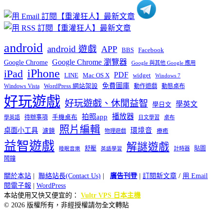
android
android 遊戲
APP
BBS
Facebook
Google Chrome 瀏覽器
Google Chrome
Google 與其他 Google 應用
iPhone
iPad
PDF
widget
LINE
Mac OS X
Windows 7
免費圖庫
Windows Vista
WordPress 網站架設
動作遊戲
動態桌布
好玩遊戲
好玩遊戲、休閒益智
學英文
學日文
播放器
拍照app
待辦事項
手機桌布
學英語
日文學習
桌布
照片編輯
桌面小工具
環境音
濾鏡
療癒
物理遊戲
益智遊戲
解謎遊戲
舒壓
貼圖
計時器
睡眠音樂
英語學習
鬧鐘
關於本站
|
聯絡站長(Contact Us)
|
廣告刊登
|
訂閱新文章
/
用 Email
閱電子報
|
WordPress
本站使用又快又便宜的：
Vultr VPS 日本主機
© 2026 版權所有，非經授權請勿全文轉貼