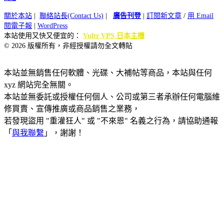
關於本站
|
聯絡站長(Contact Us)
|
廣告刊登
|
訂閱新文章
/
用 Email
閱電子報
|
WordPress
本站使用又快又便宜的：
Vultr VPS 日本主機
© 2026 版權所有，非經授權請勿全文轉貼
本站並無銷售任何軟體、光碟、大補帖等商品，本站與任何
xyz 網站完全無關。
本站並無委託或授權任何個人、公司或第三者承辦任何電腦維
修買賣、宣傳推廣或商品銷售之業務，
若發現盜用 "重灌狂人" 或 "不來恩" 名義之行為，請協助通報
「
與我聯繫
」，謝謝！