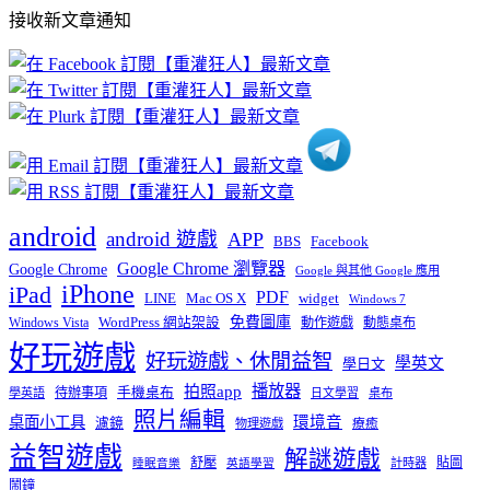
部
接收新文章通知
文
章
分
類
android
android 遊戲
APP
BBS
Facebook
Google Chrome 瀏覽器
Google Chrome
Google 與其他 Google 應用
iPhone
iPad
PDF
widget
LINE
Mac OS X
Windows 7
免費圖庫
Windows Vista
WordPress 網站架設
動作遊戲
動態桌布
好玩遊戲
好玩遊戲、休閒益智
學英文
學日文
播放器
拍照app
待辦事項
手機桌布
學英語
日文學習
桌布
照片編輯
桌面小工具
環境音
濾鏡
療癒
物理遊戲
益智遊戲
解謎遊戲
舒壓
貼圖
計時器
睡眠音樂
英語學習
鬧鐘