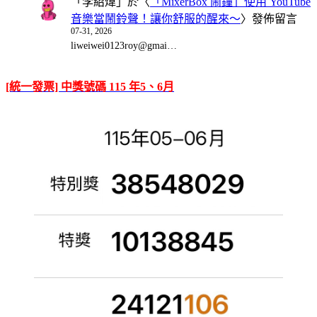
「
李紹煒
」於〈
「MixerBox 鬧鐘」使用 YouTube
音樂當鬧鈴聲！讓你舒服的醒來～
〉發佈留言
07-31, 2026
liweiwei0123roy@gmai…
[統一發票] 中獎號碼 115 年5、6月