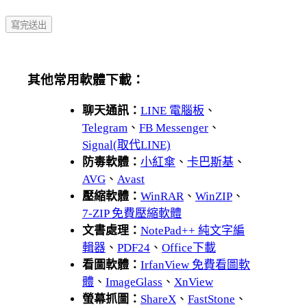
其他常用軟體下載：
聊天通訊：
LINE 電腦板
、
Telegram
、
FB Messenger
、
Signal(取代LINE)
防毒軟體：
小紅傘
、
卡巴斯基
、
AVG
、
Avast
壓縮軟體：
WinRAR
、
WinZIP
、
7-ZIP 免費壓縮軟體
文書處理：
NotePad++ 純文字編
輯器
、
PDF24
、
Office下載
看圖軟體：
IrfanView 免費看圖軟
體
、
ImageGlass
、
XnView
螢幕抓圖：
ShareX
、
FastStone
、