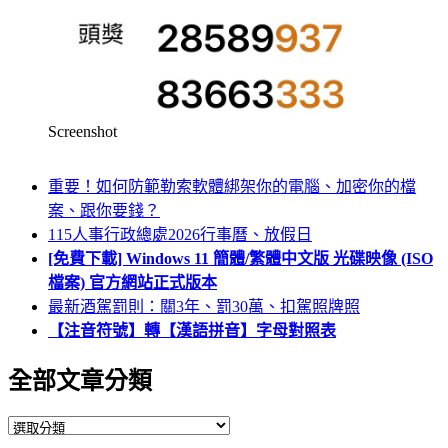
Screenshot
重要！如何防範勒索軟體綁架你的電腦、加密你的檔
案、跟你要錢？
115人事行政總處2026行事曆、放假日
[免費下載] Windows 11 簡體/繁體中文版 光碟映像 (ISO
檔案) 官方網站正式版本
最新酒駕罰則：關3年、罰30萬、扣駕照牌照
【注音符號】轉【漢語拼音】字母對照表
全部文章分類
全