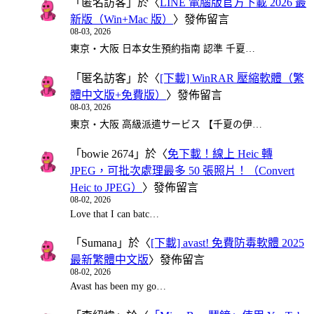
「
匿名訪客
」於〈
LINE 電腦版官方下載 2026 最
新版（Win+Mac 版）
〉發佈留言
08-03, 2026
東京・大阪 日本女生預約指南 認準 千夏…
「
匿名訪客
」於〈
[下載] WinRAR 壓縮軟體（繁
體中文版+免費版）
〉發佈留言
08-03, 2026
東京・大阪 高級派遣サービス 【千夏の伊…
「
bowie 2674
」於〈
免下載！線上 Heic 轉
JPEG，可批次處理最多 50 張照片！（Convert
Heic to JPEG）
〉發佈留言
08-02, 2026
Love that I can batc…
「
Sumana
」於〈
[下載] avast! 免費防毒軟體 2025
最新繁體中文版
〉發佈留言
08-02, 2026
Avast has been my go…