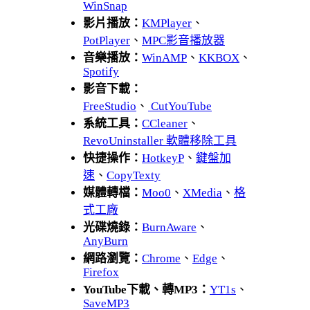
WinSnap
影片播放：
KMPlayer
、
PotPlayer
、
MPC影音播放器
音樂播放：
WinAMP
、
KKBOX
、
Spotify
影音下載：
FreeStudio
、
CutYouTube
系統工具：
CCleaner
、
RevoUninstaller 軟體移除工具
快捷操作：
HotkeyP
、
鍵盤加
速
、
CopyTexty
媒體轉檔：
Moo0
、
XMedia
、
格
式工廠
光碟燒錄：
BurnAware
、
AnyBurn
網路瀏覽：
Chrome
、
Edge
、
Firefox
YouTube下載、轉MP3：
YT1s
、
SaveMP3